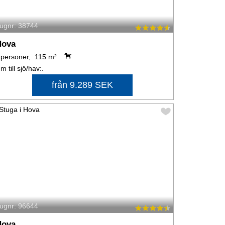
tugnr: 38744
Hova
 personer, 115 m²
 m till sjö/hav:.
från 9.289 SEK
tugnr: 96644
Hova