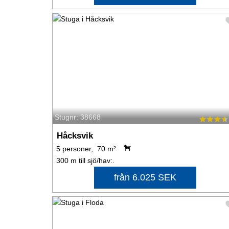
Stugnr: 38668
Håcksvik
5 personer, 70 m²
300 m till sjö/hav:.
från 6.025 SEK