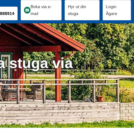
Boka via e-
Hyr ut din
Login
888914
mail
stuga
Ägare
a stuga via