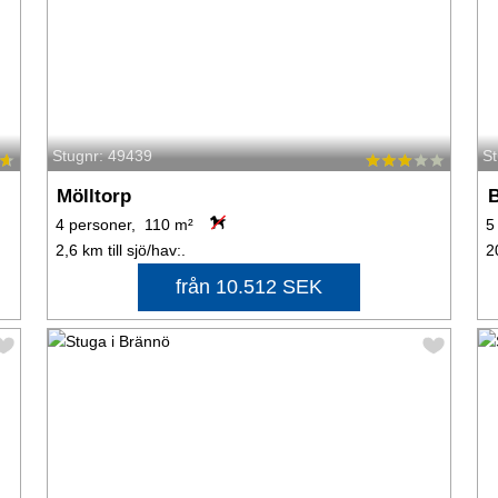
Stugnr: 49439
S
Mölltorp
B
4 personer, 110 m²
5
2,6 km till sjö/hav:.
2
från 10.512 SEK