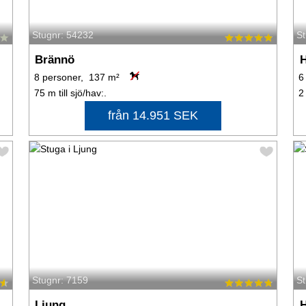
Stugnr: 54232
S
Brännö
8 personer, 137 m²
6
75 m till sjö/hav:.
2
från 14.951 SEK
Stugnr: 7159
S
Ljung