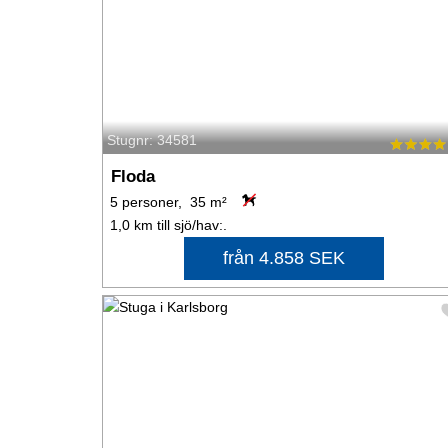
Stugnr: 34581
Floda
5 personer, 35 m²
1,0 km till sjö/hav:.
från 4.858 SEK