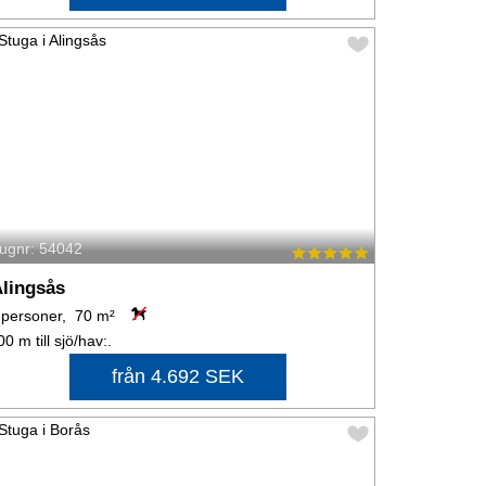
tugnr: 54042
lingsås
 personer, 70 m²
00 m till sjö/hav:.
från 4.692 SEK