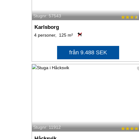
Stugnr: 57543
Karlsborg
4 personer, 125 m²
från 9.488 SEK
Stugnr: 11912
Håcksvik