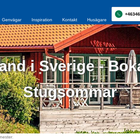
+46346
Genvägar
Inspiration
Kontakt
Husägare
and i Sverige - Bok
Stugsommar
mester.