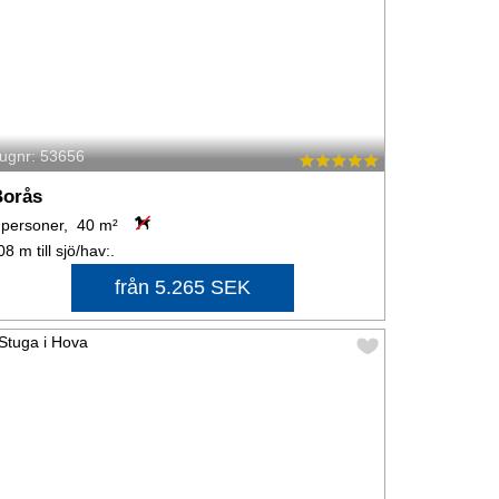
tugnr: 53656
orås
 personer, 40 m²
08 m till sjö/hav:.
från 5.265 SEK