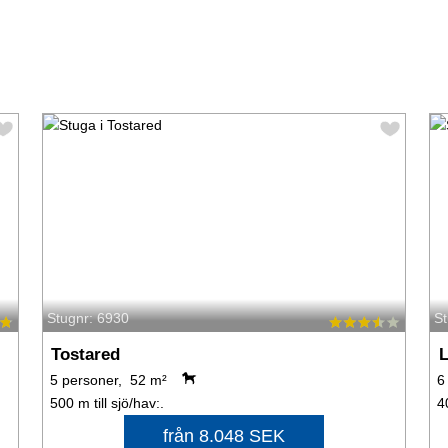
Stugnr: 6930
S
Tostared
L
5 personer, 52 m²
6
500 m till sjö/hav:.
4
från 8.048 SEK