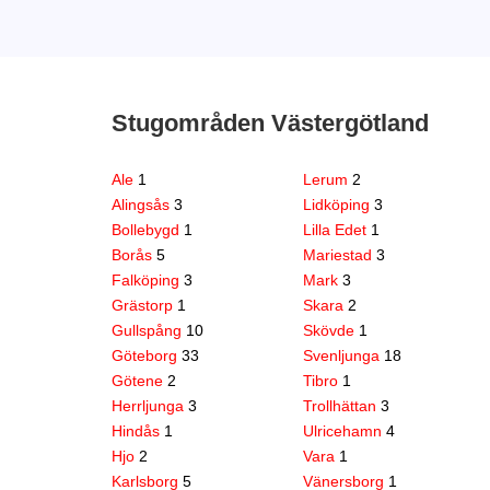
Stugområden Västergötland
Ale
1
Lerum
2
Alingsås
3
Lidköping
3
Bollebygd
1
Lilla Edet
1
Borås
5
Mariestad
3
Falköping
3
Mark
3
Grästorp
1
Skara
2
Gullspång
10
Skövde
1
Göteborg
33
Svenljunga
18
Götene
2
Tibro
1
Herrljunga
3
Trollhättan
3
Hindås
1
Ulricehamn
4
Hjo
2
Vara
1
Karlsborg
5
Vänersborg
1