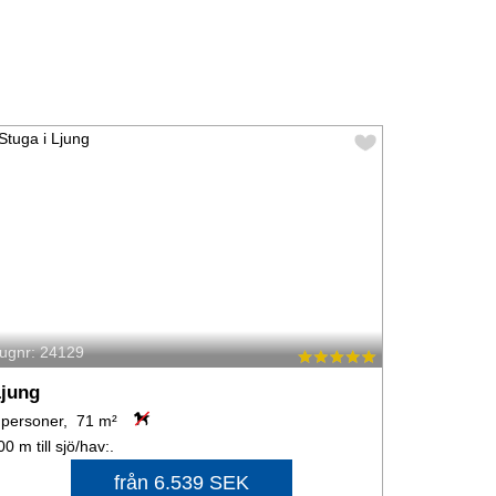
tugnr: 24129
jung
 personer, 71 m²
00 m till sjö/hav:.
från 6.539 SEK