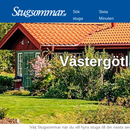
Sök
Sista
stuga
Minuten
Västergötl
Välj Stugsommar när du vill hyra stuga till din nästa se