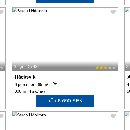
Stugnr: 37492
S
Håcksvik
A
6 personer, 65 m²
4
300 m till sjö/hav:.
5
från 6.690 SEK