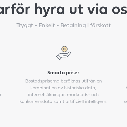
rför hyra ut via o
Tryggt - Enkelt - Betalning i förskott
Smarta priser
Bostadspriserna beräknas utifrån en
kombination av historiska data,
r
internetsökningar, marknads- och
konkurrensdata samt artificiell intelligens.
s