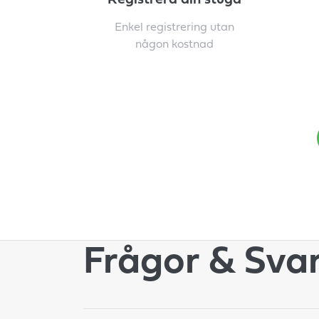
Registrera din stuga
Enkel registrering utan
någon kostnad
Frågor & Sva