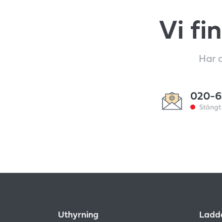
Vi fi
Har d
020-6
Stängt 
Uthyrning
Ladda