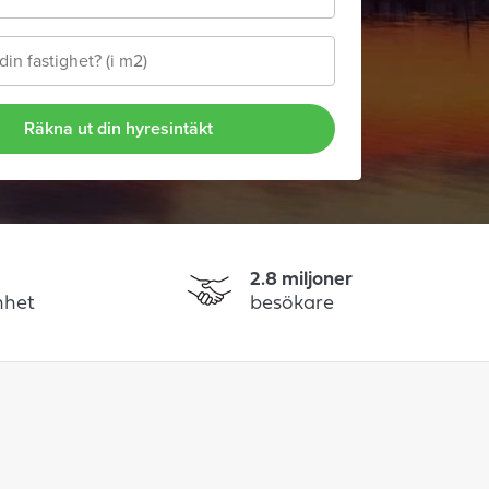
Räkna ut din hyresintäkt
2.8 miljoner
nhet
besökare