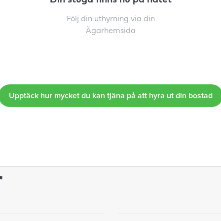
Din stuga finns nu på nätet
Följ din uthyrning via din
Ägarhemsida
Upptäck hur mycket du kan tjäna på att hyra ut din bostad
r