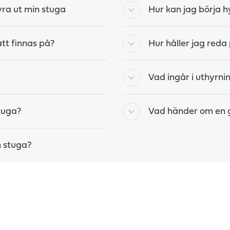
yra ut min stuga
Hur kan jag börja 
tt finnas på?
Hur håller jag red
Vad ingår i uthyrnin
tuga?
Vad händer om en g
n stuga?