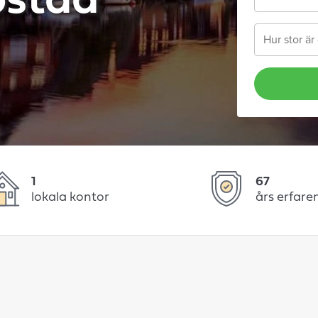
ostad
1
67
lokala kontor
års erfare