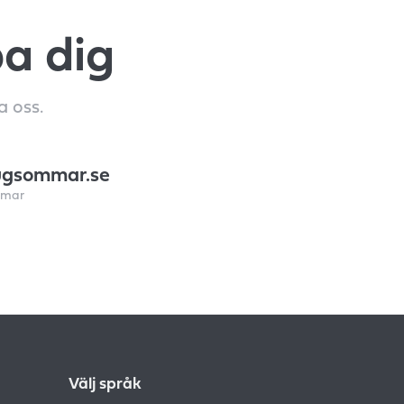
pa dig
a oss.
ugsommar.se
mmar
Välj språk