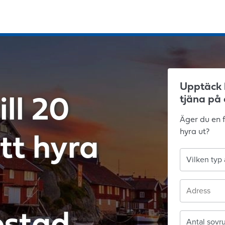
Upptäck 
tjäna på 
ill 20
Äger du en f
hyra ut?
tt hyra