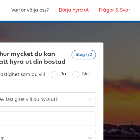
Varför välja oss?
Börja hyra ut
Frågor & Svar
hur mycket du kan
Steg 1/2
att hyra ut din bostad
Ja
Nej
astighet som du vill