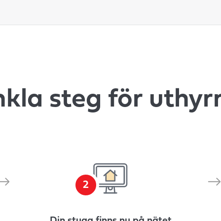
nkla steg för uthyr
2