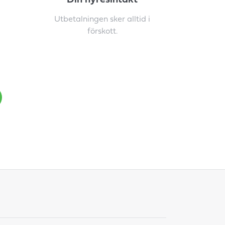
Din hyresintäkt
Utbetalningen sker alltid i
förskott.