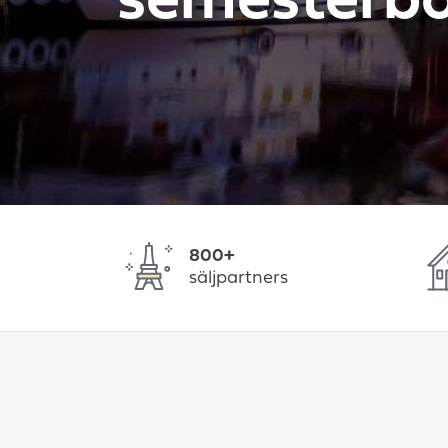
semesterb
800+
säljpartners