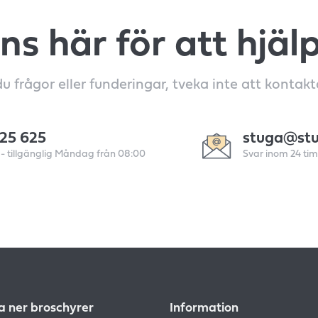
nns här för att hjäl
u frågor eller funderingar, tveka inte att kontakt
25 625
stuga@st
- tillgänglig Måndag från 08:00
Svar inom 24 ti
 ner broschyrer
Information