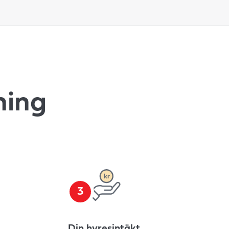
ning
3