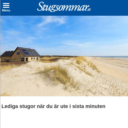
×
Menu
Sök stuga
Sista Minuten
Genvägar
Inspiration
Kontakt
Husägare
Se hur mycket du kan tjäna
Lediga stugor när du är ute i sista minuten
Räkna ut din
hyresintäkt