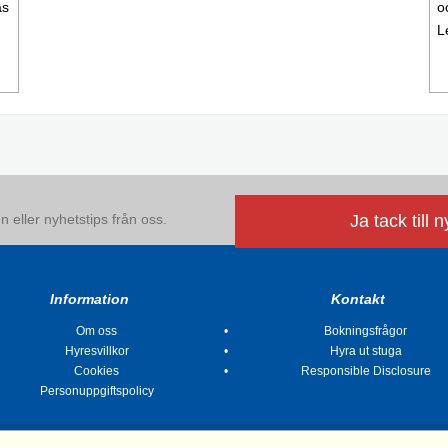
äs
o
L
 eller nyhetstips från oss.
Ja tack till 
Information
Kontakt
Om oss
Bokningsfrågor
Hyresvillkor
Hyra ut stuga
Cookies
Responsible Disclosure
Personuppgiftspolicy