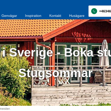
+46346
Genvägar
Inspiration
Kontakt
Husägare
i Sverige - Boka st
Stugsommar
mester.