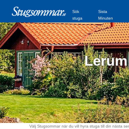
Sök
Sista
stuga
Minuten
Lerum 
Välj Stugsommar när du vill hyra stuga till din nästa se