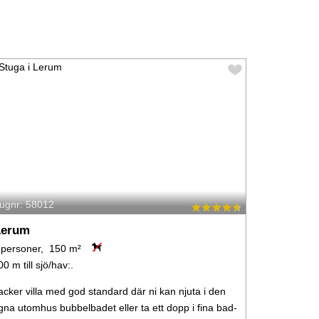
tugnr: 58012
Lerum
 personer, 150 m²
00 m till sjö/hav:.
acker villa med god standard där ni kan njuta i den
gna utomhus bubbelbadet eller ta ett dopp i fina bad-