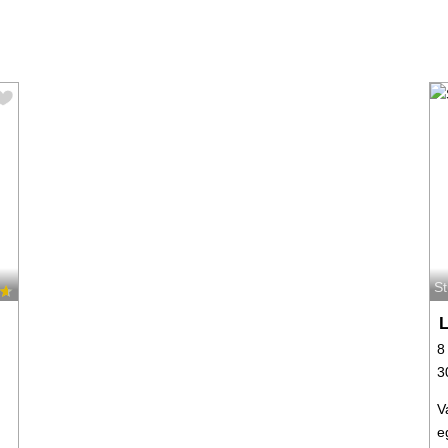
S
8
3
V
e