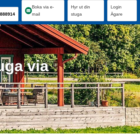
Boka via e-
Hyr ut din
Login
888914
mail
stuga
Ägare
uga via