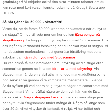
gratisdagar!
Vi erbjuder också fina sista-minuten rabatter om du
kan resa med kort varsel, kanske redan nu på lördag? Spara upp
till 30%.
Så här tjänar Du 50.000:- skattefritt!
Visste du, att de första 50.000 kronorna är skatttefria när du hyr ut
din stuga? Om du vill veta mer om hur du kan
tjäna pengar på
stuguthyrning.
En trygg stuguthyrning får du med Stugsommar. Hos
oss ingår en kostnadsfri försäkring när du önskar hyra ut stugan. Vi
har dessutom marknadens mest generösa försäkring mot sena
avbokningar.
Känn dig trygg med Stugsommar
Du kan också få mer information om uthyrning av din stuga eller
sommarhus genom att läsa om
fördelarna med uthyrning
. Via
Stugsommar får du en stabil uthyrning, god marknadsföring och en
hög servicenivå genom våra kompetenta medarbetare i Sverige.
Är du nyfiken på vad andra stuguthyrare säger om samarbetet med
Stugsommar? Vi har träffat några av dem och här kan du läsa
deras åsikter
Några stugägare berättar
. Flera av våra stugägare
har hyrt ut via Stugsommar under många år. Några så länge som
över 20 år, vilket vi tycker är fantastiskt roligt. Vi har träffat och