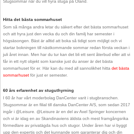
Stugsommar när du vill hyra stuga på Öland.
Hitta det bästa sommarhuset
Som så många andra letar du säkert efter det bästa sommarhuset
och att hyra just den vecka du och din familj har semester i
högsäsongen. Bäst är alltid att boka så tidigt som möjligt och vi
startar bokningen till nästkommande sommar redan första veckan i
juli året innan. Men har du tur kan det bli ett sent återbud eller att vi
får in ett nytt objekt som kanske just du anser är det bästa
sommarhuset för er. Här kan du med all sannolikhet hitta
det bästa
sommarhuset
för just er semester.
60 års erfarenhet av stuguthyrning
I 60 år har vårt moderbolag DanCenter varit i stugbranschen.
Stugsommar är en filial till danska DanCenter A/S, som sedan 2017
ingår i @Leisure. @Leisure är en del av Axel Springer koncernen
och vi är idag en av Skandinaviens äldsta och mest framgångsrika
förmedlare av privatägda hus och stugor. Under åren har vi byggt
upp den expertis och det kunnande som garanterar dig och din