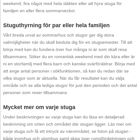
weekend, fira något med hela släkten eller att hyra stuga för
familjen en eller flera sommarveckor.
Stuguthyrning för par eller hela familjen
Vårt breda urval av sommarhus och stugor ger dig stora
valmöjligheter när du skall besluta dig för en stugsemester. Till att
börja med kan du fundera över hur många ni är som skall resa
tillsammans. Söker du en romantisk weekend med din kära eller är
ni en storfamilj med flera barn och kanske svärföräldrar. Börja med
att ange antal personer i sökfunktionen, så kan du redan där se
vilka stugor som är aktuella. När du får resultatet kan du välja
område och se alla lediga stugor för just den perioden och det antal
personer som reser tillsammans.
Mycket mer om varje stuga
Under beskrivningen av varje stuga kan du läsa en detaljerad
beskrivning om orten och området där stugan ligger. Läs mer om
varje stuga och få ett intryck av närområdet, se foton på stugan -
både inomhus och utomhus samt skiss över rumsfördelningen och