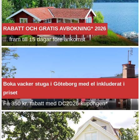
RABATT OCH GRATIS AVBOKNING* 2026
... fram till 15 dagar före ankomst
Boka vacker stuga i Göteborg med el inkluderat i
priset
Få 350 kr. rabatt med DC2026-kupongen*