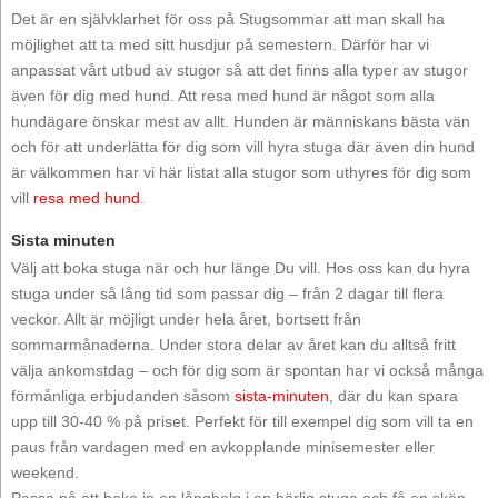
Det är en självklarhet för oss på Stugsommar att man skall ha
möjlighet att ta med sitt husdjur på semestern. Därför har vi
anpassat vårt utbud av stugor så att det finns alla typer av stugor
även för dig med hund. Att resa med hund är något som alla
hundägare önskar mest av allt. Hunden är människans bästa vän
och för att underlätta för dig som vill hyra stuga där även din hund
är välkommen har vi här listat alla stugor som uthyres för dig som
vill
resa med hund
.
Sista minuten
Välj att boka stuga när och hur länge Du vill. Hos oss kan du hyra
stuga under så lång tid som passar dig – från 2 dagar till flera
veckor. Allt är möjligt under hela året, bortsett från
sommarmånaderna. Under stora delar av året kan du alltså fritt
välja ankomstdag – och för dig som är spontan har vi också många
förmånliga erbjudanden såsom
sista-minuten
, där du kan spara
upp till 30-40 % på priset. Perfekt för till exempel dig som vill ta en
paus från vardagen med en avkopplande minisemester eller
weekend.
Passa på att boka in en långhelg i en härlig stuga och få en skön