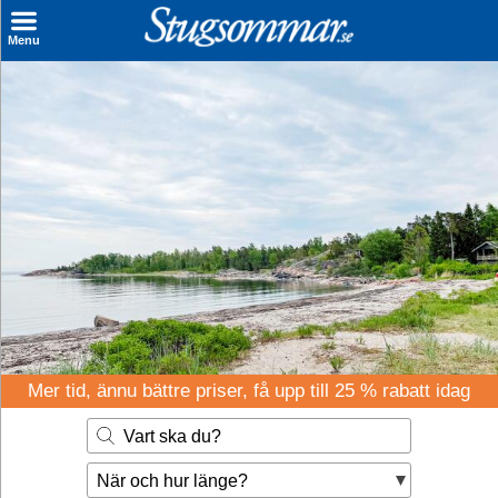
×
Menu
Sök stuga
Sista Minuten
Genvägar
Inspiration
Kontakt
Husägare
Se hur mycket du kan tjäna
Mer tid, ännu bättre priser, få upp till 25 % rabatt idag
Räkna ut din
Vart ska du?
hyresintäkt
När och hur länge?