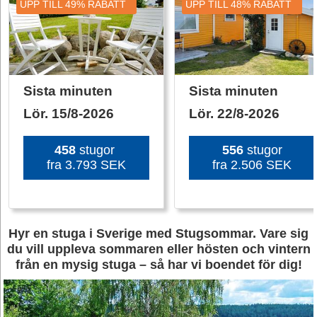
UPP TILL ​49%​ RABATT
UPP TILL ​48%​ RABATT
Sista minuten
Sista minuten
Lör. 15/8-2026
Lör. 22/8-2026
​458​
stugor
​556​
stugor
fra ​3.793 SEK​
fra ​2.506 SEK​
Hyr en stuga i Sverige med Stugsommar. Vare sig
du vill uppleva sommaren eller hösten och vintern
från en mysig stuga – så har vi boendet för dig!