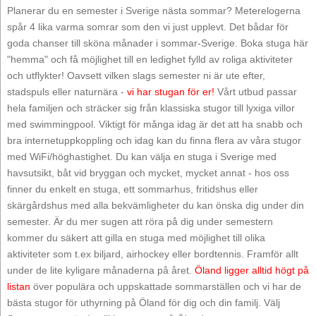
Planerar du en semester i Sverige nästa sommar? Meterelogerna
spår 4 lika varma somrar som den vi just upplevt. Det bådar för
goda chanser till sköna månader i sommar-Sverige. Boka stuga här
"hemma" och få möjlighet till en ledighet fylld av roliga aktiviteter
och utflykter! Oavsett vilken slags semester ni är ute efter,
stadspuls eller naturnära -
vi har stugan för er!
Vårt utbud passar
hela familjen och sträcker sig från klassiska stugor till lyxiga villor
med swimmingpool. Viktigt för många idag är det att ha snabb och
bra internetuppkoppling och idag kan du finna flera av våra stugor
med WiFi/höghastighet. Du kan välja en stuga i Sverige med
havsutsikt, båt vid bryggan och mycket, mycket annat - hos oss
finner du enkelt en stuga, ett sommarhus, fritidshus eller
skärgårdshus med alla bekvämligheter du kan önska dig under din
semester. Är du mer sugen att röra på dig under semestern
kommer du säkert att gilla en stuga med möjlighet till olika
aktiviteter som t.ex biljard, airhockey eller bordtennis. Framför allt
under de lite kyligare månaderna på året.
Öland ligger alltid högt på
listan
över populära och uppskattade sommarställen och vi har de
bästa stugor för uthyrning på Öland för dig och din familj. Välj