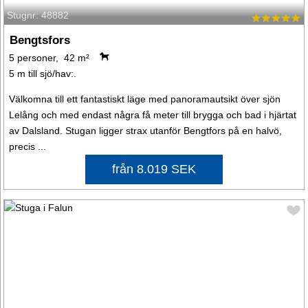
Stugnr: 48882
Bengtsfors
5 personer, 42 m²
5 m till sjö/hav:.
Välkomna till ett fantastiskt läge med panoramautsikt över sjön
Lelång och med endast några få meter till brygga och bad i hjärtat
av Dalsland. Stugan ligger strax utanför Bengtfors på en halvö,
precis ...
från 8.019 SEK