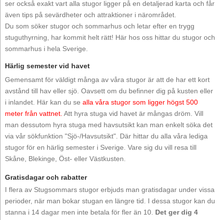
ser också exakt vart alla stugor ligger på en detaljerad karta och får
även tips på sevärdheter och attraktioner i närområdet.
Du som söker stugor och sommarhus och letar efter en trygg
stuguthyrning, har kommit helt rätt! Här hos oss hittar du stugor och
sommarhus i hela Sverige.
Härlig semester vid havet
Gemensamt för väldigt många av våra stugor är att de har ett kort
avstånd till hav eller sjö. Oavsett om du befinner dig på kusten eller
i inlandet. Här kan du se
alla våra stugor som ligger högst 500
meter från vattnet.
Att hyra stuga vid havet är mångas dröm. Vill
man dessutom hyra stuga med havsutsikt kan man enkelt söka det
via vår sökfunktion "Sjö-/Havsutsikt". Där hittar du alla våra lediga
stugor för en härlig semester i Sverige. Vare sig du vill resa till
Skåne, Blekinge, Öst- eller Västkusten.
Gratisdagar och rabatter
I flera av Stugsommars stugor erbjuds man gratisdagar under vissa
perioder, när man bokar stugan en längre tid. I dessa stugor kan du
stanna i 14 dagar men inte betala för fler än 10.
Det ger dig 4