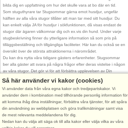
bilda dig en uppfattning om hur det skulle vara at bo där en tid.
Som stuguthyrare tar Stugsommar gärna emot husdjur, ungefär
hälften av alla våra stugor tillåter att man tar med sitt husdjur. Du
kan enkelt välja JA för husdjur i sökfunktionen, då visas endast de
stugor där ägaren välkomnar dig och ex.vis din hund. Under varje
stugbeskrivning finner du ytterligare information så som pris på
tilläggsbeställning och tillgängliga faciliteter. Här kan du också se en
översikt över de största attraktionerna i närområdet.
Du kan dra nytta våra tidigare gästers erfarenheter. Stugsommar
ber alla gäster att svara på några frågor efter deras vistelse i någon
av våra stugor. Det gör vi för att förbättra upplevelsen av Din
stugvistelse. Denna information kan du få glädje av vid varje
Så här använder vi kakor (cookies)
stuginformation, överst till vänster står det om "Gästomdömen" och
Vi använder data från våra egna kakor och tredjepartskakor. Vi
du kan läsa mer om gästomdömen här
. Samtidigt som du söker en
använder dem i kombination med tillhörande personlig information för
specifik facilitet som du gärna önskar i stugan, ex.vis diskmaskin
att komma ihåg dina inställningar, förbättra våra tjänster, för att spåra
och/eller tvättmaskin, båt, internet etc. Vi delar också in stugorna i
din användning av webbplatsen och göra trafikmätningar samt visa
olika kategorier från "enkel" till "mycket god" standard.
Se alla
de mest relevanta meddelandena för dig.
stugor
. Låt dig inspireras!
Nedan kan du välja att säga ok till alla kakor eller välja vilka av våra