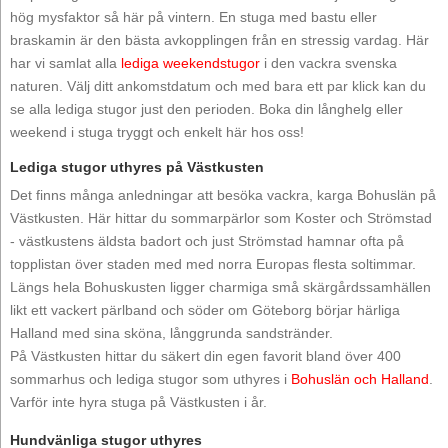
hög mysfaktor så här på vintern. En stuga med bastu eller
braskamin är den bästa avkopplingen från en stressig vardag. Här
har vi samlat alla
lediga weekendstugor
i den vackra svenska
naturen. Välj ditt ankomstdatum och med bara ett par klick kan du
se alla lediga stugor just den perioden. Boka din långhelg eller
weekend i stuga tryggt och enkelt här hos oss!
Lediga stugor uthyres på Västkusten
Det finns många anledningar att besöka vackra, karga Bohuslän på
Västkusten. Här hittar du sommarpärlor som Koster och Strömstad
- västkustens äldsta badort och just Strömstad hamnar ofta på
topplistan över staden med med norra Europas flesta soltimmar.
Längs hela Bohuskusten ligger charmiga små skärgårdssamhällen
likt ett vackert pärlband och söder om Göteborg börjar härliga
Halland med sina sköna, långgrunda sandstränder.
På Västkusten hittar du säkert din egen favorit bland över 400
sommarhus och lediga stugor som uthyres i
Bohuslän och Halland
.
Varför inte hyra stuga på Västkusten i år.
Hundvänliga stugor uthyres