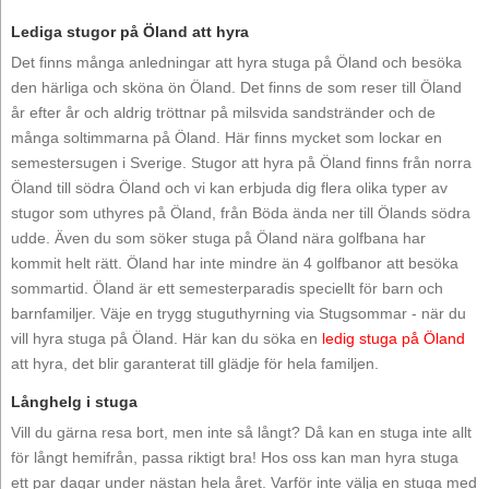
Lediga stugor på Öland att hyra
Det finns många anledningar att hyra stuga på Öland och besöka
den härliga och sköna ön Öland. Det finns de som reser till Öland
år efter år och aldrig tröttnar på milsvida sandstränder och de
många soltimmarna på Öland. Här finns mycket som lockar en
semestersugen i Sverige. Stugor att hyra på Öland finns från norra
Öland till södra Öland och vi kan erbjuda dig flera olika typer av
stugor som uthyres på Öland, från Böda ända ner till Ölands södra
udde. Även du som söker stuga på Öland nära golfbana har
kommit helt rätt. Öland har inte mindre än 4 golfbanor att besöka
sommartid. Öland är ett semesterparadis speciellt för barn och
barnfamiljer. Väje en trygg stuguthyrning via Stugsommar - när du
vill hyra stuga på Öland. Här kan du söka en
ledig stuga på Öland
att hyra, det blir garanterat till glädje för hela familjen.
Långhelg i stuga
Vill du gärna resa bort, men inte så långt? Då kan en stuga inte allt
för långt hemifrån, passa riktigt bra! Hos oss kan man hyra stuga
ett par dagar under nästan hela året. Varför inte välja en stuga med