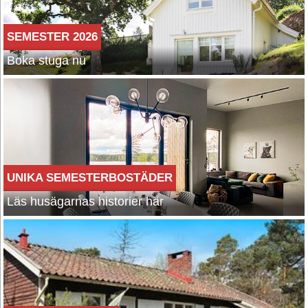
SEMESTER 2026
Boka stuga nu
UNIKA SEMESTERBOSTÄDER
Läs husägarnas historier här