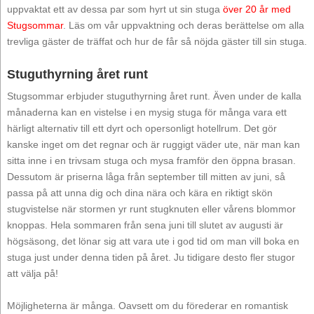
uppvaktat ett av dessa par som hyrt ut sin stuga
över 20 år med
Stugsommar
. Läs om vår uppvaktning och deras berättelse om alla
trevliga gäster de träffat och hur de får så nöjda gäster till sin stuga.
Stuguthyrning året runt
Stugsommar erbjuder stuguthyrning året runt. Även under de kalla
månaderna kan en vistelse i en mysig stuga för många vara ett
härligt alternativ till ett dyrt och opersonligt hotellrum. Det gör
kanske inget om det regnar och är ruggigt väder ute, när man kan
sitta inne i en trivsam stuga och mysa framför den öppna brasan.
Dessutom är priserna låga från september till mitten av juni, så
passa på att unna dig och dina nära och kära en riktigt skön
stugvistelse när stormen yr runt stugknuten eller vårens blommor
knoppas. Hela sommaren från sena juni till slutet av augusti är
högsäsong, det lönar sig att vara ute i god tid om man vill boka en
stuga just under denna tiden på året. Ju tidigare desto fler stugor
att välja på!
Möjligheterna är många. Oavsett om du förederar en romantisk