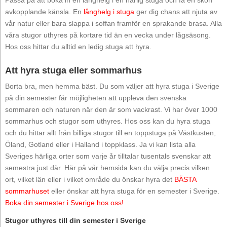
avkopplande känsla. En
långhelg i stuga
ger dig chans att njuta av
vår natur eller bara slappa i soffan framför en sprakande brasa. Alla
våra stugor uthyres på kortare tid än en vecka under lågsäsong.
Hos oss hittar du alltid en ledig stuga att hyra.
Att hyra stuga eller sommarhus
Borta bra, men hemma bäst. Du som väljer att hyra stuga i Sverige
på din semester får möjligheten att uppleva den svenska
sommaren och naturen när den är som vackrast. Vi har över 1000
sommarhus och stugor som uthyres. Hos oss kan du hyra stuga
och du hittar allt från billiga stugor till en toppstuga på Västkusten,
Öland, Gotland eller i Halland i toppklass. Ja vi kan lista alla
Sveriges härliga orter som varje år tilltalar tusentals svenskar att
semestra just där. Här på vår hemsida kan du välja precis vilken
ort, vilket län eller i vilket område du önskar hyra det
BÄSTA
sommarhuset
eller önskar att hyra stuga för en semester i Sverige.
Boka din semester i Sverige hos oss!
Stugor uthyres till din semester i Sverige