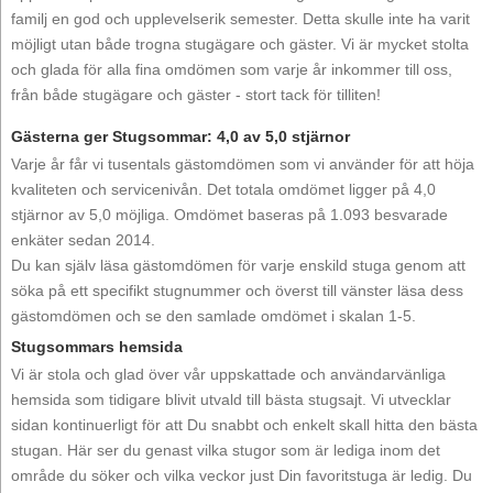
familj en god och upplevelserik semester. Detta skulle inte ha varit
möjligt utan både trogna stugägare och gäster. Vi är mycket stolta
och glada för alla fina omdömen som varje år inkommer till oss,
från både stugägare och gäster - stort tack för tilliten!
Gästerna ger Stugsommar: 4,0 av 5,0 stjärnor
Varje år får vi tusentals gästomdömen som vi använder för att höja
kvaliteten och servicenivån. Det totala omdömet ligger på 4,0
stjärnor av 5,0 möjliga. Omdömet baseras på 1.093 besvarade
enkäter sedan 2014.
Du kan själv läsa gästomdömen för varje enskild stuga genom att
söka på ett specifikt stugnummer och överst till vänster läsa dess
gästomdömen och se den samlade omdömet i skalan 1-5.
Stugsommars hemsida
Vi är stola och glad över vår uppskattade och användarvänliga
hemsida som tidigare blivit utvald till bästa stugsajt. Vi utvecklar
sidan kontinuerligt för att Du snabbt och enkelt skall hitta den bästa
stugan. Här ser du genast vilka stugor som är lediga inom det
område du söker och vilka veckor just Din favoritstuga är ledig. Du