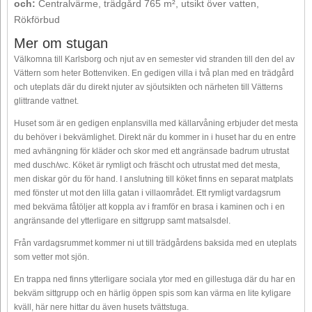
och:
Centralvärme, trädgård 765 m², utsikt över vatten,
Rökförbud
Mer om stugan
Välkomna till Karlsborg och njut av en semester vid stranden till den del av
Vättern som heter Bottenviken. En gedigen villa i två plan med en trädgård
och uteplats där du direkt njuter av sjöutsikten och närheten till Vätterns
glittrande vattnet.
Huset som är en gedigen enplansvilla med källarvåning erbjuder det mesta
du behöver i bekvämlighet. Direkt när du kommer in i huset har du en entre
med avhängning för kläder och skor med ett angränsade badrum utrustat
med dusch/wc. Köket är rymligt och fräscht och utrustat med det mesta,
men diskar gör du för hand. I anslutning till köket finns en separat matplats
med fönster ut mot den lilla gatan i villaområdet. Ett rymligt vardagsrum
med bekväma fåtöljer att koppla av i framför en brasa i kaminen och i en
angränsande del ytterligare en sittgrupp samt matsalsdel.
Från vardagsrummet kommer ni ut till trädgårdens baksida med en uteplats
som vetter mot sjön.
En trappa ned finns ytterligare sociala ytor med en gillestuga där du har en
bekväm sittgrupp och en härlig öppen spis som kan värma en lite kyligare
kväll, här nere hittar du även husets tvättstuga.