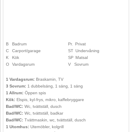
B
Badrum
Pr.
Privat
C
Carport/garage
ST
Undervåning
K
Kök
SP
Matsal
O
Vardagsrum
V
Sovrum
1 Vardagsrum:
Braskamin, TV
3 Sovrum:
1 dubbelsäng, 1 säng, 1 säng
1 Allrum:
Öppen spis
Kök:
Elspis, kyl-frys, mikro, kaffebryggare
Bad/WC:
Wc, tvättställ, dusch
Bad/WC:
Wc, tvättställ, badkar
Bad/WC:
Tvättmaskin, wc, tvättställ, dusch
1 Utomhus:
Utemöbler, kolgrill