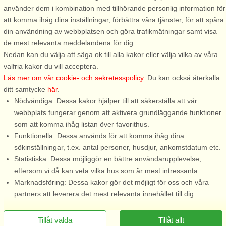
använder dem i kombination med tillhörande personlig information för
7 personer, 110 m²
7 personer, 110 m²
att komma ihåg dina inställningar, förbättra våra tjänster, för att spåra
3,0 km till sjö/hav:.
3,0 km till sjö/hav:.
din användning av webbplatsen och göra trafikmätningar samt visa
Njut av en semester i denna
Unna er en vistelse i denna
de mest relevanta meddelandena för dig.
trevliga stuga med lummig
mysiga stuga som gjord för
Nedan kan du välja att säga ok till alla kakor eller välja vilka av våra
trädgård lantligt belägen i
rekreation och friluftsliv lantligt
valfria kakor du vill acceptera.
Älgarås, mellan Vänern &
belägen i Älgarås, mellan
Läs mer om vår cookie- och sekretesspolicy
. Du kan också återkalla
Vättern i Västergötland. Ett
Vänern & Vättern i
ditt samtycke
här
.
perfekt boende för er som
Västergötland. Vakna till
Nödvändiga: Dessa kakor hjälper till att säkerställa att vår
önskar lite av varje på er
fåglarnas sång och njut av en
webbplats fungerar genom att aktivera grundläggande funktioner
semester, men ...
god frukost ...
som att komma ihåg listan över favorithus.
Funktionella: Dessa används för att komma ihåg dina
från 5.567 SEK
från 7.799 SEK
sökinställningar, t.ex. antal personer, husdjur, ankomstdatum etc.
Statistiska: Dessa möjliggör en bättre användarupplevelse,
eftersom vi då kan veta vilka hus som är mest intressanta.
Marknadsföring: Dessa kakor gör det möjligt för oss och våra
partners att leverera det mest relevanta innehållet till dig.
Tillåt valda
Tillåt allt