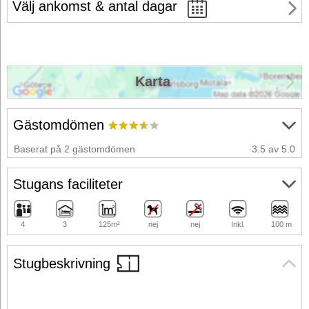
Välj ankomst & antal dagar
Karta
Gästomdömen
Baserat på 2 gästomdömen
3.5 av 5.0
Stugans faciliteter
4
3
125m²
nej
nej
Inkl.
100 m
Stugbeskrivning