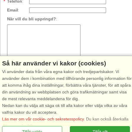
*
Telefon
:
Email
:
När vill du bli uppringd?
:
Så här använder vi kakor (cookies)
Vi använder data från våra egna kakor och tredjepartskakor. Vi
Jag har läst och accepterar
Stugsommars Persondatapolitik.
använder dem i kombination med tillhörande personlig information för
att komma ihåg dina inställningar, förbättra våra tjänster, för att spåra
din användning av webbplatsen och göra trafikmätningar samt visa
de mest relevanta meddelandena för dig.
Nedan kan du välja att säga ok till alla kakor eller välja vilka av våra
valfria kakor du vill acceptera.
Läs mer om vår cookie- och sekretesspolicy
. Du kan också återkalla
ditt samtycke
här
.
Tillåt valda
Tillåt allt