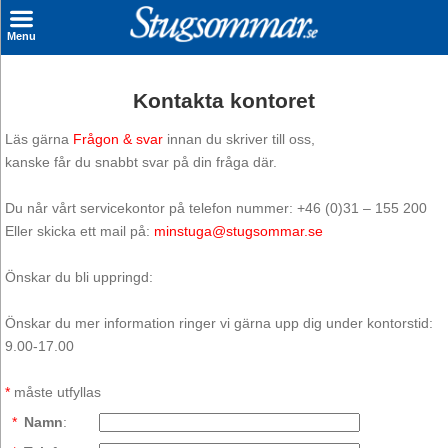
×
Menu
Sök stuga
Kontakta kontoret
Sista Minuten
Läs gärna
Frågon & svar
innan du skriver till oss,
Genvägar
kanske får du snabbt svar på din fråga där.
Inspiration
Du når vårt servicekontor på telefon nummer: +46 (0)31 – 155 200
Eller skicka ett mail på:
minstuga@stugsommar.se
Kontakt
Önskar du bli uppringd:
Husägare
Önskar du mer information ringer vi gärna upp dig under kontorstid:
Se hur mycket du kan tjäna
9.00-17.00
Räkna ut din
*
måste utfyllas
hyresintäkt
*
Namn
: