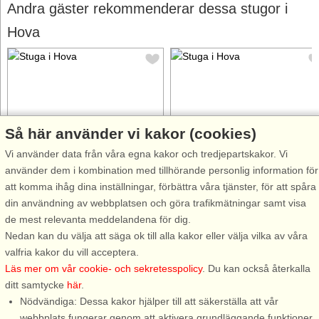
Andra gäster rekommenderar dessa stugor i
Hova
Så här använder vi kakor (cookies)
Stugnr: 38744
Stugnr: 40719
Vi använder data från våra egna kakor och tredjepartskakor. Vi
Hova
Hova
använder dem i kombination med tillhörande personlig information för
6 personer, 115 m²
4 personer, 50 m²
att komma ihåg dina inställningar, förbättra våra tjänster, för att spåra
2 m till sjö/hav:.
20 m till sjö/hav:.
din användning av webbplatsen och göra trafikmätningar samt visa
Välkommen till ett vackert hus
Välkommen till den lilla
de mest relevanta meddelandena för dig.
precis in till sjön, som kallas för
"smedjan", ett av flera hus med
Nedan kan du välja att säga ok till alla kakor eller välja vilka av våra
"Väveriet". Stugan är en del av
anor på Gudhammars herrgård
valfria kakor du vill acceptera.
Gudhammars Herrgård och är
Charmig och rustik stuga från
Läs mer om vår cookie- och sekretesspolicy
. Du kan också återkalla
en idyll från 1800-talet och med
1800-talet med oslagbart läge
ditt samtycke
här
.
panoramautsikt över sjön
endast 20 meter från sjön
Nödvändiga: Dessa kakor hjälper till att säkerställa att vår
Skagern. Läget är ...
Skagerns vatten! Här njuter
webbplats fungerar genom att aktivera grundläggande funktioner