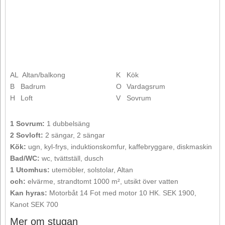
AL
Altan/balkong
K
Kök
B
Badrum
O
Vardagsrum
H
Loft
V
Sovrum
1 Sovrum:
1 dubbelsäng
2 Sovloft:
2 sängar, 2 sängar
Kök:
ugn, kyl-frys, induktionskomfur, kaffebryggare, diskmaskin
Bad/WC:
wc, tvättställ, dusch
1 Utomhus:
utemöbler, solstolar, Altan
och:
elvärme, strandtomt 1000 m², utsikt över vatten
Kan hyras:
Motorbåt 14 Fot med motor 10 HK. SEK 1900,
Kanot SEK 700
Mer om stugan