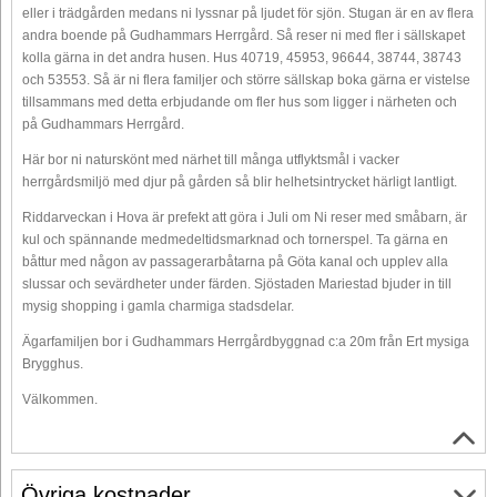
eller i trädgården medans ni lyssnar på ljudet för sjön. Stugan är en av flera
andra boende på Gudhammars Herrgård. Så reser ni med fler i sällskapet
kolla gärna in det andra husen. Hus 40719, 45953, 96644, 38744, 38743
och 53553. Så är ni flera familjer och större sällskap boka gärna er vistelse
tillsammans med detta erbjudande om fler hus som ligger i närheten och
på Gudhammars Herrgård.
Här bor ni naturskönt med närhet till många utflyktsmål i vacker
herrgårdsmiljö med djur på gården så blir helhetsintrycket härligt lantligt.
Riddarveckan i Hova är prefekt att göra i Juli om Ni reser med småbarn, är
kul och spännande medmedeltidsmarknad och tornerspel. Ta gärna en
båttur med någon av passagerarbåtarna på Göta kanal och upplev alla
slussar och sevärdheter under färden. Sjöstaden Mariestad bjuder in till
mysig shopping i gamla charmiga stadsdelar.
Ägarfamiljen bor i Gudhammars Herrgårdbyggnad c:a 20m från Ert mysiga
Brygghus.
Välkommen.
Övriga kostnader