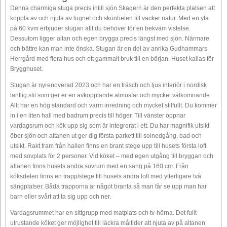
Denna charmiga stuga precis intill sjön Skagern är den perfekta platsen att
koppla av och njuta av lugnet och skönheten till vacker natur. Med en yta
på 60 kvm erbjuder stugan allt du behöver för en bekväm vistelse.
Dessutom ligger altan och egen brygga precis längst med sjön. Närmare
och bättre kan man inte önska. Stugan är en del av anrika Gudhammars
Herrgård med flera hus och ett gammalt bruk till en början. Huset kallas för
Brygghuset.
Stugan är nyrenoverad 2023 och har en fräsch och ljus interiör i nordisk
lantlig stil som ger er en avkopplande atmosfär och mycket välkomnande.
Allt har en hög standard och varm inredning och mycket stilfullt. Du kommer
in i en liten hall med badrum precis till höger. Till vänster öppnar
vardagsrum och kök upp sig som är integrerat i ett. Du har magnifik utsikt
öber sjön och altanen ut ger dig första parkett till solnedgång, bad och
utsikt. Rakt fram från hallen finns en brant stege upp till husets första loft
med sovplats för 2 personer. Vid köket – med egen utgång till bryggan och
altanen finns husets andra sovrum med en säng på 160 cm. Från
köksdelen finns en trapp/stege till husets andra loft med ytterligare två
sängplatser. Båda trapporna är något branta så man får se upp man har
barn eller svårt att ta sig upp och ner.
Vardagsrummet har en sittgrupp med matplats och tv-hörna. Det fullt
utrustande köket ger möjlighet till läckra måltider att njuta av på altanen