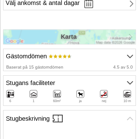
Välj ankomst & antal dagar
Karta
Gästomdömen
Baserat på 15 gästomdömen
4.5 av 5.0
Stugans faciliteter
6
1
60m²
ja
nej
10 m
Stugbeskrivning