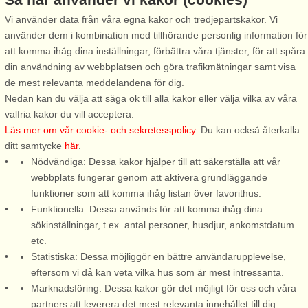
Vi använder data från våra egna kakor och tredjepartskakor. Vi
använder dem i kombination med tillhörande personlig information för
att komma ihåg dina inställningar, förbättra våra tjänster, för att spåra
Stugnr: 65376
din användning av webbplatsen och göra trafikmätningar samt visa
de mest relevanta meddelandena för dig.
Trollhättan
Nedan kan du välja att säga ok till alla kakor eller välja vilka av våra
6 personer, 60 m²
valfria kakor du vill acceptera.
600 m till sjö/hav:.
Läs mer om vår cookie- och sekretesspolicy
. Du kan också återkalla
ditt samtycke
här
.
Välkommen till vackra
Nödvändiga: Dessa kakor hjälper till att säkerställa att vår
Trollhättan ett stenkast från
webbplats fungerar genom att aktivera grundläggande
sjön Med Öresjö endast ett par
funktioner som att komma ihåg listan över favorithus.
hundra meter från detta hus,
Funktionella: Dessa används för att komma ihåg dina
så har ni första parkett till allt
sökinställningar, t.ex. antal personer, husdjur, ankomstdatum
vad naturen har att erbjuda.
etc.
Under säsongerna bjuder
Statistiska: Dessa möjliggör en bättre användarupplevelse,
skogen ...
eftersom vi då kan veta vilka hus som är mest intressanta.
från 5.178 SEK
Marknadsföring: Dessa kakor gör det möjligt för oss och våra
partners att leverera det mest relevanta innehållet till dig.