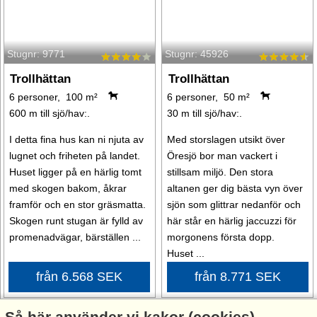
Stugnr: 9771
Stugnr: 45926
Trollhättan
Trollhättan
6 personer, 100 m²
6 personer, 50 m²
600 m till sjö/hav:.
30 m till sjö/hav:.
I detta fina hus kan ni njuta av
Med storslagen utsikt över
lugnet och friheten på landet.
Öresjö bor man vackert i
Huset ligger på en härlig tomt
stillsam miljö. Den stora
med skogen bakom, åkrar
altanen ger dig bästa vyn över
framför och en stor gräsmatta.
sjön som glittrar nedanför och
Skogen runt stugan är fylld av
här står en härlig jaccuzzi för
promenadvägar, bärställen ...
morgonens första dopp.
Huset ...
från 6.568 SEK
från 8.771 SEK
Så här använder vi kakor (cookies)