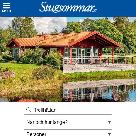
×
Menu
Sök stuga
Sista Minuten
Genvägar
Inspiration
Kontakt
Husägare
Se hur mycket du kan tjäna
Trollhättan
Räkna ut din
När och hur länge?
hyresintäkt
Personer