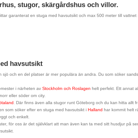
hus, stugor, skärgårdshus och villor.
hittar garanterat en stuga med havsutsikt och max 500 meter till vattnet
med havsutsikt
 och sjö och en del platser är mer populära än andra. Du som söker san
emester i närheten av
Stockholm och Roslagen
helt perfekt. Ett annat a
orr eller söder om city.
ötaland
. Där finns även alla stugor runt Göteborg och du kan hitta allt f
Den som söker efter en stuga med havsutsikt i
Halland
har kommit helt rät
yggt och enkelt.
er, för oss är det självklart att man även kan ta med sitt husdjur på 
utsikt.