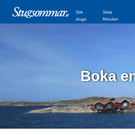
Sök
Sista
stuga
Minuten
Boka en