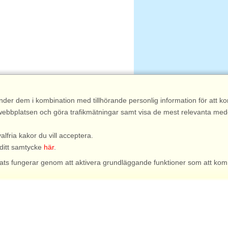
nder dem i kombination med tillhörande personlig information för att 
 av webbplatsen och göra trafikmätningar samt visa de mest relevanta me
valfria kakor du vill acceptera.
 ditt samtycke
här
.
bplats fungerar genom att aktivera grundläggande funktioner som att kom
ngar, t.ex. antal personer, husdjur, ankomstdatum etc.
om vi då kan veta vilka hus som är mest intressanta.
rs att leverera det mest relevanta innehållet till dig.