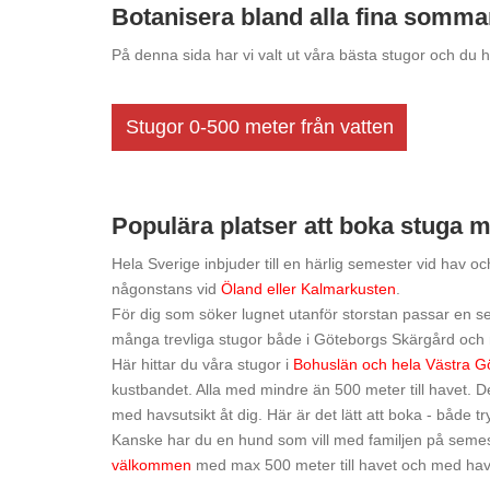
Botanisera bland alla fina sommar
På denna sida har vi valt ut våra bästa stugor och du 
Stugor 0-500 meter från vatten
Populära platser att boka stuga 
Hela Sverige inbjuder till en härlig semester vid hav
någonstans vid
Öland eller Kalmarkusten
.
För dig som söker lugnet utanför storstan passar en s
många trevliga stugor både i Göteborgs Skärgård och n
Här hittar du våra stugor i
Bohuslän och hela Västra G
kustbandet. Alla med mindre än 500 meter till havet. 
med havsutsikt åt dig. Här är det lätt att boka - både tr
Kanske har du en hund som vill med familjen på semest
välkommen
med max 500 meter till havet och med havs