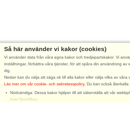
Så här använder vi kakor (cookies)
Vi använder data från våra egna kakor och tredjepartskakor. Vi anvä
inställningar, förbättra våra tjänster, för att spåra din användning
dig.
Nedan kan du välja att säga ok till alla kakor eller välja vilka av våra 
Läs mer om vår cookie- och sekretesspolicy
. Du kan också återkalla
Nödvändiga: Dessa kakor hjälper till att säkerställa att vår web
Chat
över favorithus.
Funktionella: Dessa används för att komma ihåg dina sökinställni
Statistiska: Dessa möjliggör en bättre användarupplevelse, efters
Marknadsföring: Dessa kakor gör det möjligt för oss och våra partne