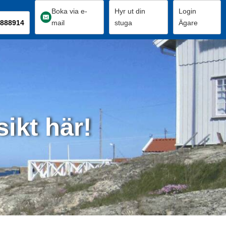
Boka via e-
Hyr ut din
Login
888914
mail
stuga
Ägare
ikt här!