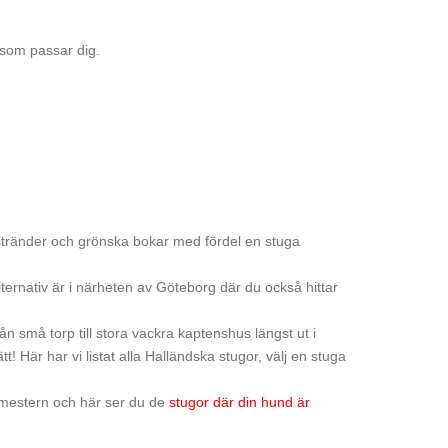
 som passar dig.
dstränder och grönska bokar med fördel en stuga
lternativ är i närheten av Göteborg där du också hittar
rån små torp till stora vackra kaptenshus längst ut i
t! Här har vi listat alla Halländska stugor, välj en stuga
semestern och här ser du de
stugor där din hund är