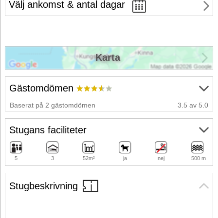
Välj ankomst & antal dagar
Karta
Gästomdömen
Baserat på 2 gästomdömen
3.5 av 5.0
Stugans faciliteter
5
3
52m²
ja
nej
500 m
Stugbeskrivning