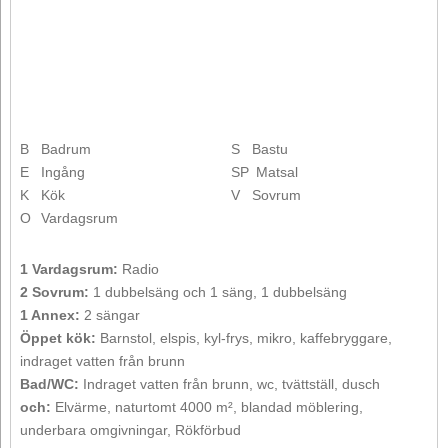
B
Badrum
S
Bastu
E
Ingång
SP
Matsal
K
Kök
V
Sovrum
O
Vardagsrum
1 Vardagsrum:
Radio
2 Sovrum:
1 dubbelsäng och 1 säng, 1 dubbelsäng
1 Annex:
2 sängar
Öppet kök:
Barnstol, elspis, kyl-frys, mikro, kaffebryggare,
indraget vatten från brunn
Bad/WC:
Indraget vatten från brunn, wc, tvättställ, dusch
och:
Elvärme, naturtomt 4000 m², blandad möblering,
underbara omgivningar, Rökförbud