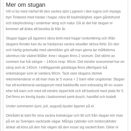
Mer om stugan
Vill ni bo med närhet till den vackra sjön Lygnern i den lugna och mysiga
byn Tostared med hästar i hagar, nära till badmöjlighet, egen gårdshund
och bärplockning i underbar skog och natur. Då är det här stugan ni
kommer att älska att besöka år från år.
Stugan ligger på ägarens stora tomt med hagar runtomkring och ifrån
stugans fönster kan du se hästarnas vackra siluetter ströva förbi. En stor
och härlig gräsmatta med utemöbler gör att man gärna tar måltiderna
utomhus när vädret tillåter. Inne i stugan finns 2 sovrum. Det större av
rummen har två sängar – 140cm resp. 90cm. Det mindre sovrummet har en
säng som är 140cm. I intilliggande gäststuga finns ytterligare två
enkelsängar som är vardera 90cm. Tack vare stugans storlek
rekommenderar vi att man max är 5 vuxna + 2 barn eller ungdomar. Stugan
har ett kombinerat vardagsrum med bäddsoffa som extrasäng till en vuxen
eller två barn och med ett mindre öppet kök och ett barbord med plats för 5.
Det finns en trevlig bastu i badrummet samt dusch, handfat och toalett.
Under sommaren (juni, juli, august) bjuder ägaren på el.
Området är känt för sina vackra bokskogar och till och från stugan kör man
på en av Sveriges vackraste vägar. Många cyklister och motorcyklister
älskar att köra på den här vägen då den essar sig vackert fram. Gillar ni