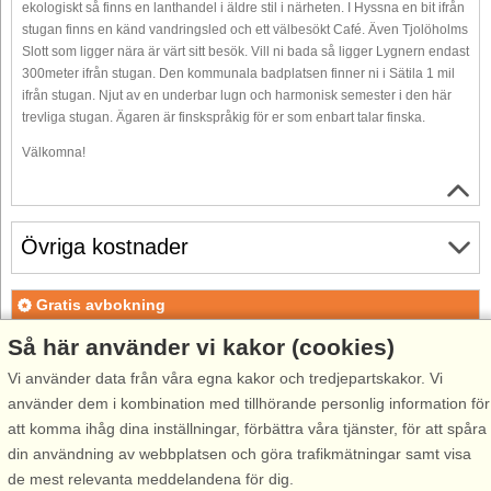
ekologiskt så finns en lanthandel i äldre stil i närheten. I Hyssna en bit ifrån
stugan finns en känd vandringsled och ett välbesökt Café. Även Tjolöholms
Slott som ligger nära är värt sitt besök. Vill ni bada så ligger Lygnern endast
300meter ifrån stugan. Den kommunala badplatsen finner ni i Sätila 1 mil
ifrån stugan. Njut av en underbar lugn och harmonisk semester i den här
trevliga stugan. Ägaren är finskspråkig för er som enbart talar finska.
Välkomna!
Övriga kostnader
Gratis avbokning
Gratis avbokning fram till 35 dagar före ankomst. Gäller för
Så här använder vi kakor (cookies)
ankomster under perioden 18/7-2026 till 1/1-2027
Vi använder data från våra egna kakor och tredjepartskakor. Vi
Gratis avbokning fram till 35 dagar före ankomst. Gäller för
använder dem i kombination med tillhörande personlig information för
ankomster under perioden 2/1 till 31/12-2027
att komma ihåg dina inställningar, förbättra våra tjänster, för att spåra
Se villkor här
din användning av webbplatsen och göra trafikmätningar samt visa
de mest relevanta meddelandena för dig.
Om området