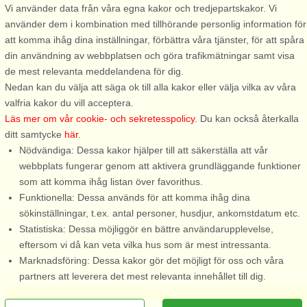
Vi använder data från våra egna kakor och tredjepartskakor. Vi
Borås
Aplared
använder dem i kombination med tillhörande personlig information för
4 personer, 45 m²
2 personer, 43 m²
att komma ihåg dina inställningar, förbättra våra tjänster, för att spåra
150 m till sjö/hav:.
159 m till sjö/hav:.
din användning av webbplatsen och göra trafikmätningar samt visa
Välkommen till en härligt
Välkommen till denna charmiga
de mest relevanta meddelandena för dig.
fritidshus med ett fantastiskt
stuga vid sjön, belägen vid
Nedan kan du välja att säga ok till alla kakor eller välja vilka av våra
läge och utsikt över skog och
vackra Frisjön i Aplared, inom
valfria kakor du vill acceptera.
sjö. Smakfullt inrett med en
Borås kommun. Omgiven av en
Läs mer om vår cookie- och sekretesspolicy
. Du kan också återkalla
hemtrevlig känsla. Välskött
lummig trädgård och med lugn
ditt samtycke
här
.
stuga med öppet kök och ljust
utsikt över sjön är detta hem
Nödvändiga: Dessa kakor hjälper till att säkerställa att vår
vardagsrum, med matplats.
utformat för avkoppling från ...
webbplats fungerar genom att aktivera grundläggande funktioner
Braskaminen ...
som att komma ihåg listan över favorithus.
Funktionella: Dessa används för att komma ihåg dina
från 5.445 SEK
från 3.843 SEK
sökinställningar, t.ex. antal personer, husdjur, ankomstdatum etc.
Statistiska: Dessa möjliggör en bättre användarupplevelse,
eftersom vi då kan veta vilka hus som är mest intressanta.
Marknadsföring: Dessa kakor gör det möjligt för oss och våra
partners att leverera det mest relevanta innehållet till dig.