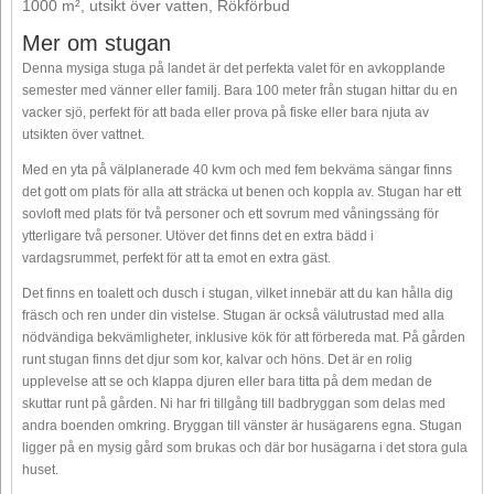
1000 m², utsikt över vatten, Rökförbud
Mer om stugan
Denna mysiga stuga på landet är det perfekta valet för en avkopplande
semester med vänner eller familj. Bara 100 meter från stugan hittar du en
vacker sjö, perfekt för att bada eller prova på fiske eller bara njuta av
utsikten över vattnet.
Med en yta på välplanerade 40 kvm och med fem bekväma sängar finns
det gott om plats för alla att sträcka ut benen och koppla av. Stugan har ett
sovloft med plats för två personer och ett sovrum med våningssäng för
ytterligare två personer. Utöver det finns det en extra bädd i
vardagsrummet, perfekt för att ta emot en extra gäst.
Det finns en toalett och dusch i stugan, vilket innebär att du kan hålla dig
fräsch och ren under din vistelse. Stugan är också välutrustad med alla
nödvändiga bekvämligheter, inklusive kök för att förbereda mat. På gården
runt stugan finns det djur som kor, kalvar och höns. Det är en rolig
upplevelse att se och klappa djuren eller bara titta på dem medan de
skuttar runt på gården. Ni har fri tillgång till badbryggan som delas med
andra boenden omkring. Bryggan till vänster är husägarens egna. Stugan
ligger på en mysig gård som brukas och där bor husägarna i det stora gula
huset.