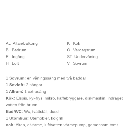
AL
Altan/balkong
K
Kök
B
Badrum
O
Vardagsrum
E
Ingång
ST
Undervåning
H
Loft
V
Sovrum
1 Sovrum:
en våningssäng med två bäddar
1 Sovloft:
2 sängar
1 Allrum:
1 extrasäng
Kök:
Elspis, kyl-frys, mikro, kaffebryggare, diskmaskin, indraget
vatten från brunn
Bad/WC:
Wc, tvättställ, dusch
1 Utomhus:
Utemöbler, kolgrill
och:
Altan, elvärme, luft/vatten värmepump, gemensam tomt