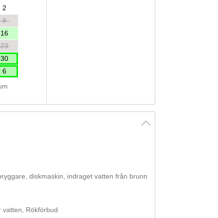
2
9
16
23
30
6
tum
febryggare, diskmaskin, indraget vatten från brunn
r vatten, Rökförbud