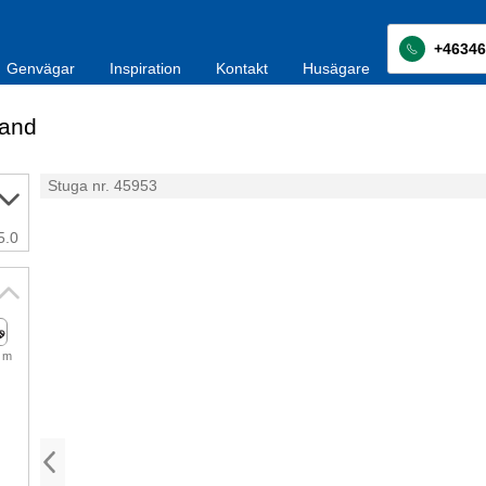
+46346
Genvägar
Inspiration
Kontakt
Husägare
land
Stuga nr. 45953
5.0
 m