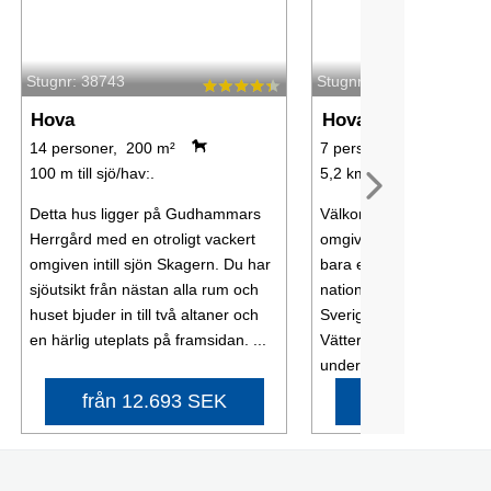
Stugnr: 38743
Stugnr: 14409
Hova
Hova
14 personer, 200 m²
7 personer, 90 m²
100 m till sjö/hav:.
5,2 km till sjö/hav:.
Detta hus ligger på Gudhammars
Välkommen till lantligt 
Herrgård med en otroligt vackert
omgivet av skog och magn
omgiven intill sjön Skagern. Du har
bara en kort bit från Tiv
sjöutsikt från nästan alla rum och
nationalpark och nära tv
huset bjuder in till två altaner och
Sveriges största sjöar, 
en härlig uteplats på framsidan. ...
Vättern. Här kan du njut
underbara ...
från 12.693 SEK
från 7.408 