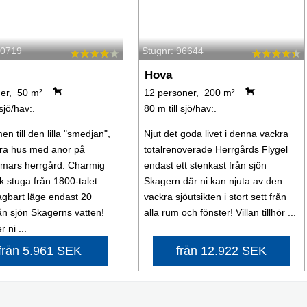
40719
Stugnr: 96644
Hova
er, 50 m²
12 personer, 200 m²
 sjö/hav:.
80 m till sjö/hav:.
n till den lilla "smedjan",
Njut det goda livet i denna vackra
lera hus med anor på
totalrenoverade Herrgårds Flygel
ars herrgård. Charmig
endast ett stenkast från sjön
ik stuga från 1800-talet
Skagern där ni kan njuta av den
gbart läge endast 20
vackra sjöutsikten i stort sett från
ån sjön Skagerns vatten!
alla rum och fönster! Villan tillhör ...
 ni ...
från 5.961 SEK
från 12.922 SEK