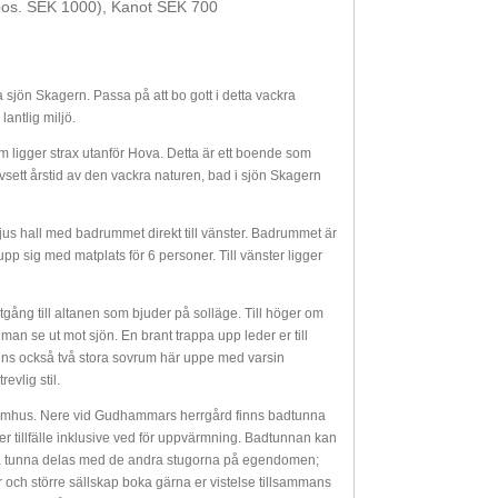
os. SEK 1000), Kanot SEK 700
a sjön Skagern. Passa på att bo gott i detta vackra
lantlig miljö.
igger strax utanför Hova. Detta är ett boende som
 oavsett årstid av den vackra naturen, bad i sjön Skagern
 ljus hall med badrummet direkt till vänster. Badrummet är
pp sig med matplats för 6 personer. Till vänster ligger
utgång till altanen som bjuder på solläge. Till höger om
an se ut mot sjön. En brant trappa upp leder er till
inns också två stora sovrum här uppe med varsin
vlig stil.
utomhus. Nere vid Gudhammars herrgård finns badtunna
r tillfälle inklusive ved för uppvärmning. Badtunnan kan
na tunna delas med de andra stugorna på egendomen;
 och större sällskap boka gärna er vistelse tillsammans