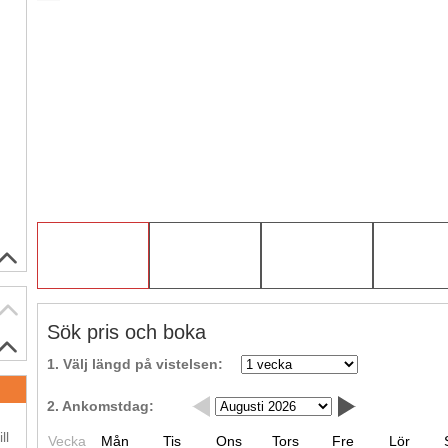
Sök pris och boka
1. Välj längd på vistelsen:
2. Ankomstdag:
.
ll
Vecka
Mån
Tis
Ons
Tors
Fre
Lör