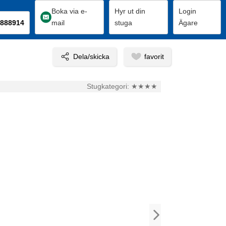
Boka via e-
Hyr ut din
Login
888914
mail
stuga
Ägare
Stugkategori:
★★★★