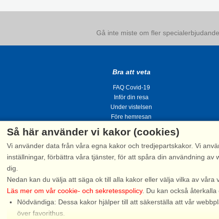
Gå inte miste om fler specialerbjudanden
Bra att veta
FAQ Covid-19
Inför din resa
Under vistelsen
Före hemresan
Så här använder vi kakor (cookies)
Vi använder data från våra egna kakor och tredjepartskakor. Vi anvä
inställningar, förbättra våra tjänster, för att spåra din användning
dig.
Tel.
Nedan kan du välja att säga ok till alla kakor eller välja vilka av våra 
Läs mer om vår cookie- och sekretesspolicy
. Du kan också återkalla
Nödvändiga: Dessa kakor hjälper till att säkerställa att vår web
Snak
över favorithus.