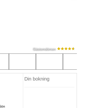
Gästomdömen
Din bokning
Sön