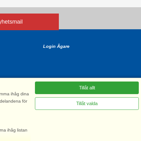
nyhetsmail
Login Ägare
Tillåt allt
komma ihåg dina
ddelandena för
Tillåt valda
6575
ma ihåg listan