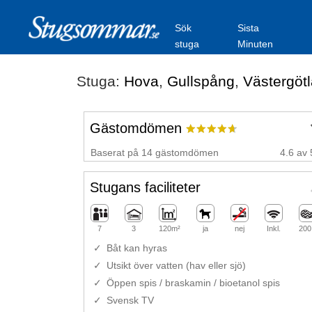
Sök
Sista
stuga
Minuten
Stuga:
Hova
,
Gullspång
,
Västergöt
Gästomdömen
Baserat på 14 gästomdömen
4.6 av 
Stugans faciliteter
7
3
120m²
ja
nej
Inkl.
200
Båt kan hyras
Utsikt över vatten (hav eller sjö)
Öppen spis / braskamin / bioetanol spis
Svensk TV