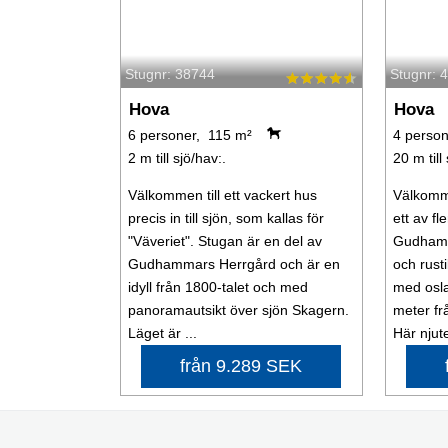
Stugnr: 38744
Stugnr: 
Hova
Hova
6 personer, 115 m²
4 person
2 m till sjö/hav:.
20 m till
Välkommen till ett vackert hus
Välkomme
precis in till sjön, som kallas för
ett av f
"Väveriet". Stugan är en del av
Gudhamm
Gudhammars Herrgård och är en
och rust
idyll från 1800-talet och med
med osla
panoramautsikt över sjön Skagern.
meter fr
Läget är ...
Här njuter
från 9.289 SEK