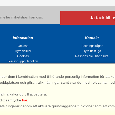
 eller nyhetstips från oss.
Ja tack till 
Information
Kontakt
Om oss
Bokningsfrågor
Hyresvillkor
Hyra ut stuga
Cookies
Responsible Disclosure
Personuppgiftspolicy
nder dem i kombination med tillhörande personlig information för att 
 av webbplatsen och göra trafikmätningar samt visa de mest relevanta me
Stugsommar |
Kvarngatan 2, 311 32 Falkenberg | Sverige
: 031 155 200| e-post:
info@stugsommar.se
| Org.nr. 516403-1691| Bankgiro 5209-
valfria kakor du vill acceptera.
*) Fullständigt firmanamn, se hyresvillkor
 ditt samtycke
här
.
bplats fungerar genom att aktivera grundläggande funktioner som att kom
Du är här: Hova, Gullspång, Stuga 45953, 7 personer, Sjö/Havsutsikt