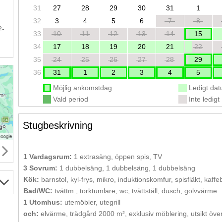
31
27
28
29
30
31
1
.
32
3
4
5
6
7
8
2-
33
10
11
12
13
14
15
34
17
18
19
20
21
22
35
24
25
26
27
28
29
36
31
1
2
3
4
5
Möjlig ankomstdag
Ledigt da
Vald period
Inte ledigt
Stugbeskrivning
1 Vardagsrum:
1 extrasäng, öppen spis, TV
3 Sovrum:
1 dubbelsäng, 1 dubbelsäng, 1 dubbelsäng
Kök:
barnstol, kyl-frys, mikro, induktionskomfur, spisfläkt, kaf
Bad/WC:
tvättm., torktumlare, wc, tvättställ, dusch, golvvärme
1 Utomhus:
utemöbler, utegrill
och:
elvärme, trädgård 2000 m², exklusiv möblering, utsikt öve