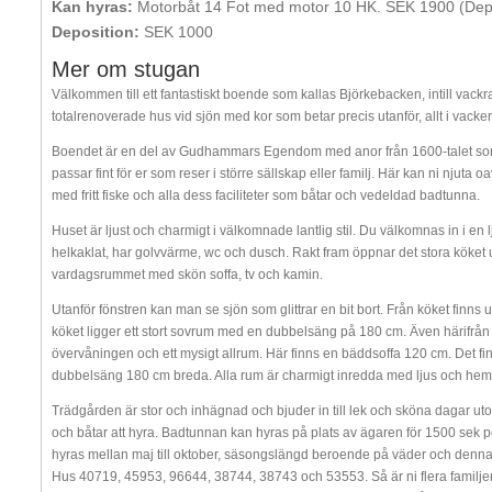
Kan hyras:
Motorbåt 14 Fot med motor 10 HK. SEK 1900 (Dep
Deposition:
SEK 1000
Mer om stugan
Välkommen till ett fantastiskt boende som kallas Björkebacken, intill vackr
totalrenoverade hus vid sjön med kor som betar precis utanför, allt i vacker 
Boendet är en del av Gudhammars Egendom med anor från 1600-talet som l
passar fint för er som reser i större sällskap eller familj. Här kan ni njuta
med fritt fiske och alla dess faciliteter som båtar och vedeldad badtunna.
Huset är ljust och charmigt i välkomnade lantlig stil. Du välkomnas in i en
helkaklat, har golvvärme, wc och dusch. Rakt fram öppnar det stora köket u
vardagsrummet med skön soffa, tv och kamin.
Utanför fönstren kan man se sjön som glittrar en bit bort. Från köket finns 
köket ligger ett stort sovrum med en dubbelsäng på 180 cm. Även härifrån m
övervåningen och ett mysigt allrum. Här finns en bäddsoffa 120 cm. Det f
dubbelsäng 180 cm breda. Alla rum är charmigt inredda med ljus och hemtre
Trädgården är stor och inhägnad och bjuder in till lek och sköna dagar 
och båtar att hyra. Badtunnan kan hyras på plats av ägaren för 1500 sek pe
hyras mellan maj till oktober, säsongslängd beroende på väder och den
Hus 40719, 45953, 96644, 38744, 38743 och 53553. Så är ni flera familjer