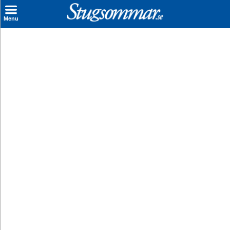
×
Menu
Sök stuga
Sista Minuten
Genvägar
Inspiration
Kontakt
Husägare
Se hur mycket du kan tjäna
Räkna ut din
hyresintäkt