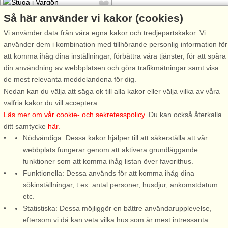
Så här använder vi kakor (cookies)
Vi använder data från våra egna kakor och tredjepartskakor. Vi
använder dem i kombination med tillhörande personlig information för
Stugnr: 58854
att komma ihåg dina inställningar, förbättra våra tjänster, för att spåra
din användning av webbplatsen och göra trafikmätningar samt visa
Vargön
de mest relevanta meddelandena för dig.
8 personer, 100 m²
Nedan kan du välja att säga ok till alla kakor eller välja vilka av våra
1,5 km till sjö/hav:.
valfria kakor du vill acceptera.
Läs mer om vår cookie- och sekretesspolicy
. Du kan också återkalla
Här kan ni känna historiens
ditt samtycke
här
.
vingslag, då Carl Von Linné
Nödvändiga: Dessa kakor hjälper till att säkerställa att vår
övernattade på Prästgården
webbplats fungerar genom att aktivera grundläggande
1746. Prästgården är numera
funktioner som att komma ihåg listan över favorithus.
K-märkt och en av Sveriges
Funktionella: Dessa används för att komma ihåg dina
bäst bevarade prästgårdar.
sökinställningar, t.ex. antal personer, husdjur, ankomstdatum
Här vid foten av Hunneberg
etc.
har ni nära ...
Statistiska: Dessa möjliggör en bättre användarupplevelse,
från 7.498 SEK
eftersom vi då kan veta vilka hus som är mest intressanta.