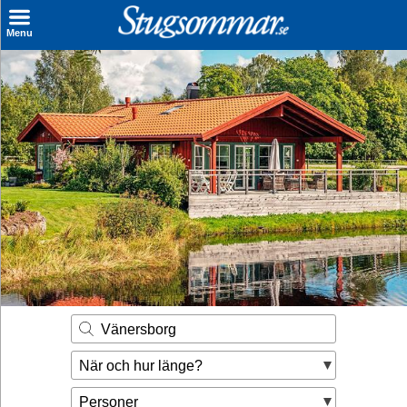
×
Menu
Sök stuga
Sista Minuten
Genvägar
Inspiration
Kontakt
Husägare
Se hur mycket du kan tjäna
Vänersborg
Räkna ut din
När och hur länge?
hyresintäkt
Personer