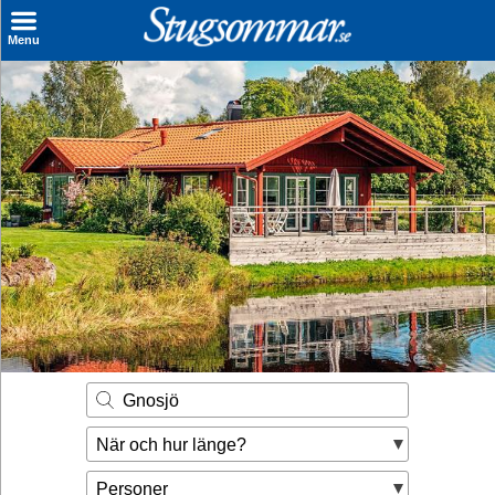
×
Menu
Sök stuga
Sista Minuten
Genvägar
Inspiration
Kontakt
Husägare
Se hur mycket du kan tjäna
Gnosjö
Räkna ut din
När och hur länge?
hyresintäkt
Personer