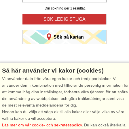
Din sökning ger 1 resultat.
SÖK LEDIG STUGA
Sök på kartan
Så här använder vi kakor (cookies)
Vi använder data från våra egna kakor och tredjepartskakor. Vi
Välj Stugsommar när du vill hyra stuga till din nästa semester.
använder dem i kombination med tillhörande personlig information för
Använd vår smarta sökfunktion här under för att hitta en ledig stuga i
att komma ihåg dina inställningar, förbättra våra tjänster, för att spåra
just det område du önskar. Du kan även filtrera din sökning och välja
din användning av webbplatsen och göra trafikmätningar samt visa
om stugan exempelvis ska ha havsutsikt, pool, diskmaskin, internet
de mest relevanta meddelandena för dig.
osv.
Nedan kan du välja att säga ok till alla kakor eller välja vilka av våra
valfria kakor du vill acceptera.
Läs mer om vår cookie- och sekretesspolicy
. Du kan också återkalla