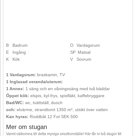
B
Badrum
O
Vardagsrum
E
Ingång
SP
Matsal
K
Kök
V
Sovrum
1 Vardagsrum:
braskamin, TV
1 Inglasad veranda/uterum:
1 Annex:
1 säng och en våningssäng med två bäddar
Öppet kök:
elspis, kyl-frys, spisfläkt, kaffebryggare
Bad/WC:
wc, tvättställ, dusch
och:
elvärme, strandtomt 1350 m², utsikt över vatten
Kan hyras:
Roddbåt 12 Fot SEK 500
Mer om stugan
Varmt välkomna till detta mysiga smultronställe! Här får ni två stugor till