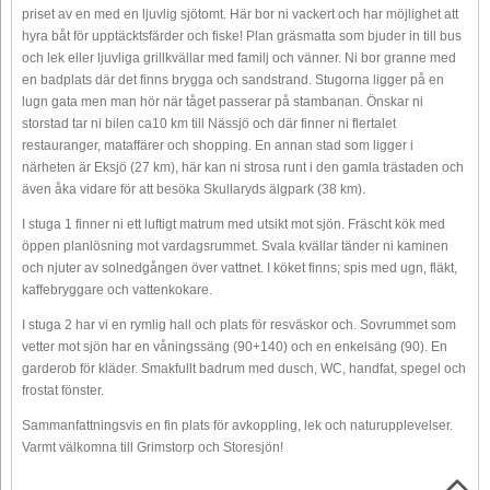
priset av en med en ljuvlig sjötomt. Här bor ni vackert och har möjlighet att
hyra båt för upptäcktsfärder och fiske! Plan gräsmatta som bjuder in till bus
och lek eller ljuvliga grillkvällar med familj och vänner. Ni bor granne med
en badplats där det finns brygga och sandstrand. Stugorna ligger på en
lugn gata men man hör när tåget passerar på stambanan. Önskar ni
storstad tar ni bilen ca10 km till Nässjö och där finner ni flertalet
restauranger, mataffärer och shopping. En annan stad som ligger i
närheten är Eksjö (27 km), här kan ni strosa runt i den gamla trästaden och
även åka vidare för att besöka Skullaryds älgpark (38 km).
I stuga 1 finner ni ett luftigt matrum med utsikt mot sjön. Fräscht kök med
öppen planlösning mot vardagsrummet. Svala kvällar tänder ni kaminen
och njuter av solnedgången över vattnet. I köket finns; spis med ugn, fläkt,
kaffebryggare och vattenkokare.
I stuga 2 har vi en rymlig hall och plats för resväskor och. Sovrummet som
vetter mot sjön har en våningssäng (90+140) och en enkelsäng (90). En
garderob för kläder. Smakfullt badrum med dusch, WC, handfat, spegel och
frostat fönster.
Sammanfattningsvis en fin plats för avkoppling, lek och naturupplevelser.
Varmt välkomna till Grimstorp och Storesjön!