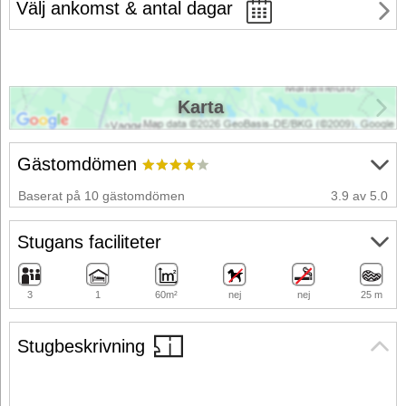
Välj ankomst & antal dagar
Karta
Gästomdömen
Baserat på 10 gästomdömen
3.9 av 5.0
Stugans faciliteter
3
1
60m²
nej
nej
25 m
Stugbeskrivning