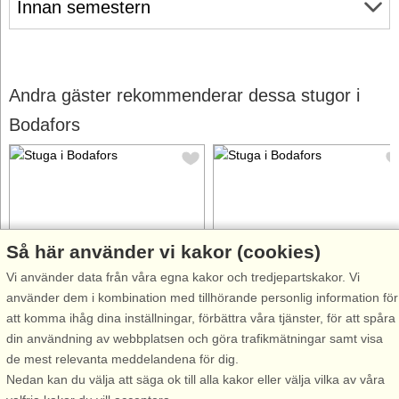
Innan semestern
Andra gäster rekommenderar dessa stugor i
Bodafors
Så här använder vi kakor (cookies)
Stugnr: 65545
Stugnr: 70927
Vi använder data från våra egna kakor och tredjepartskakor. Vi
Bodafors
Bodafors
använder dem i kombination med tillhörande personlig information för
4 personer, 60 m²
6 personer, 98 m²
att komma ihåg dina inställningar, förbättra våra tjänster, för att spåra
1,2 km till sjö/hav:.
1,5 km till sjö/hav:.
din användning av webbplatsen och göra trafikmätningar samt visa
Här erbjuds ett fräscht och
Välkommen till något av det
de mest relevanta meddelandena för dig.
trivsamt boende – perfekt för
allra bästa vi har att erbjuda!
Nedan kan du välja att säga ok till alla kakor eller välja vilka av våra
familj och vänner som vill njuta
Underskönt vackert hus,