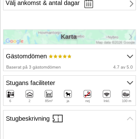
Välj ankomst & antal dagar
Karta
Gästomdömen
Baserat på 3 gästomdömen
4.7 av 5.0
Stugans faciliteter
6
2
85m²
ja
nej
Inkl.
100 m
Stugbeskrivning