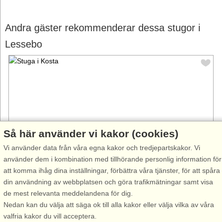
Andra gäster rekommenderar dessa stugor i
Lessebo
Så här använder vi kakor (cookies)
Vi använder data från våra egna kakor och tredjepartskakor. Vi
använder dem i kombination med tillhörande personlig information för
att komma ihåg dina inställningar, förbättra våra tjänster, för att spåra
Stugnr: 65216
din användning av webbplatsen och göra trafikmätningar samt visa
Kosta
de mest relevanta meddelandena för dig.
6 personer, 85 m²
Nedan kan du välja att säga ok till alla kakor eller välja vilka av våra
2,5 km till sjö/hav:.
valfria kakor du vill acceptera.