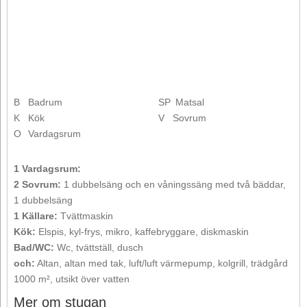
B
Badrum
SP
Matsal
K
Kök
V
Sovrum
O
Vardagsrum
1 Vardagsrum:
2 Sovrum:
1 dubbelsäng och en våningssäng med två bäddar,
1 dubbelsäng
1 Källare:
Tvättmaskin
Kök:
Elspis, kyl-frys, mikro, kaffebryggare, diskmaskin
Bad/WC:
Wc, tvättställ, dusch
och:
Altan, altan med tak, luft/luft värmepump, kolgrill, trädgård
1000 m², utsikt över vatten
Mer om stugan