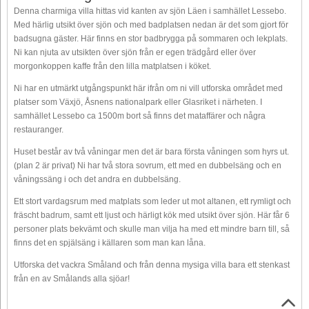
Denna charmiga villa hittas vid kanten av sjön Läen i samhället Lessebo.
Med härlig utsikt över sjön och med badplatsen nedan är det som gjort för
badsugna gäster. Här finns en stor badbrygga på sommaren och lekplats.
Ni kan njuta av utsikten över sjön från er egen trädgård eller över
morgonkoppen kaffe från den lilla matplatsen i köket.
Ni har en utmärkt utgångspunkt här ifrån om ni vill utforska området med
platser som Växjö, Åsnens nationalpark eller Glasriket i närheten. I
samhället Lessebo ca 1500m bort så finns det mataffärer och några
restauranger.
Huset består av två våningar men det är bara första våningen som hyrs ut.
(plan 2 är privat) Ni har två stora sovrum, ett med en dubbelsäng och en
våningssäng i och det andra en dubbelsäng.
Ett stort vardagsrum med matplats som leder ut mot altanen, ett rymligt och
fräscht badrum, samt ett ljust och härligt kök med utsikt över sjön. Här får 6
personer plats bekvämt och skulle man vilja ha med ett mindre barn till, så
finns det en spjälsäng i källaren som man kan låna.
Utforska det vackra Småland och från denna mysiga villa bara ett stenkast
från en av Smålands alla sjöar!