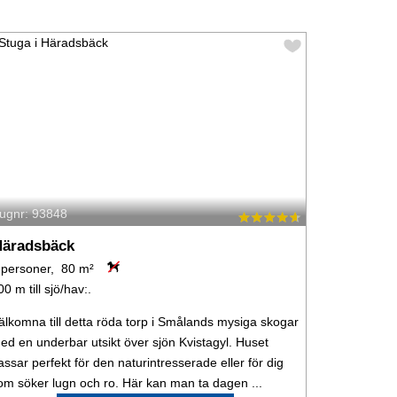
tugnr: 93848
äradsbäck
 personer, 80 m²
00 m till sjö/hav:.
älkomna till detta röda torp i Smålands mysiga skogar
ed en underbar utsikt över sjön Kvistagyl. Huset
assar perfekt för den naturintresserade eller för dig
om söker lugn och ro. Här kan man ta dagen ...