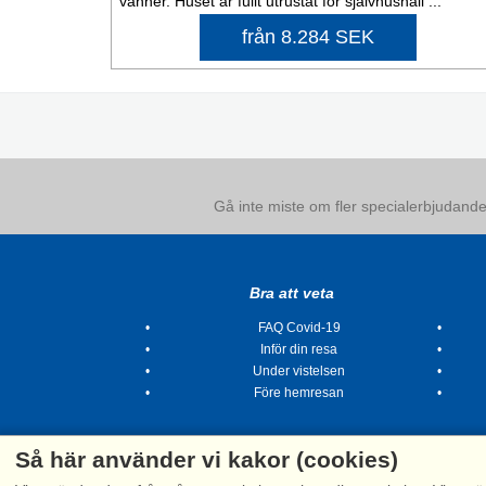
vänner. Huset är fullt utrustat för självhushåll ...
från 8.284 SEK
Gå inte miste om fler specialerbjudanden
Bra att veta
FAQ Covid-19
Inför din resa
Under vistelsen
Före hemresan
Så här använder vi kakor (cookies)