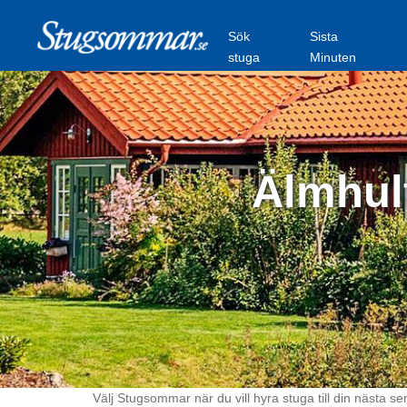
Sök
Sista
stuga
Minuten
Älmhult
Välj Stugsommar när du vill hyra stuga till din nästa se