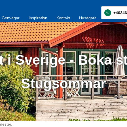
+46346
Genvägar
Inspiration
Kontakt
Husägare
 i Sverige - Boka s
Stugsommar
mester.