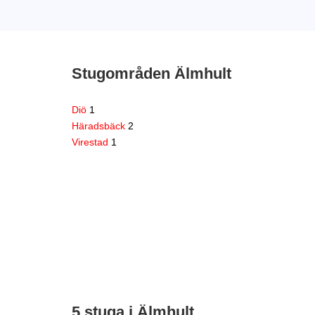
Stugområden Älmhult
Diö
1
Häradsbäck
2
Virestad
1
5 stuga i Älmhult