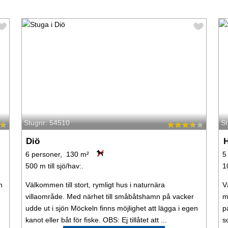
Stugnr: 54510
S
Diö
H
6 personer, 130 m²
5
500 m till sjö/hav:.
1
n
Välkommen till stort, rymligt hus i naturnära
V
villaområde. Med närhet till småbåtshamn på vacker
m
udde ut i sjön Möckeln finns möjlighet att lägga i egen
p
kanot eller båt för fiske. OBS: Ej tillåtet att ...
s