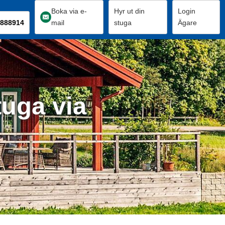
Boka via e-
Hyr ut din
Login
888914
mail
stuga
Ägare
tuga via