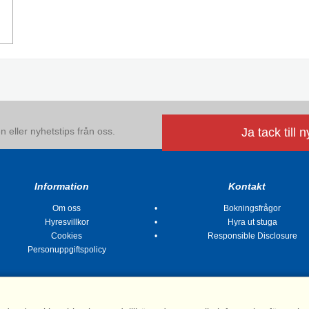
 eller nyhetstips från oss.
Ja tack till 
Information
Kontakt
Om oss
Bokningsfrågor
Hyresvillkor
Hyra ut stuga
Cookies
Responsible Disclosure
Personuppgiftspolicy