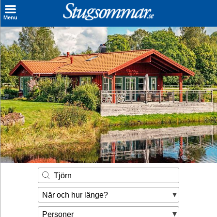
×
Menu
Sök stuga
Sista Minuten
Genvägar
Inspiration
Kontakt
Husägare
Se hur mycket du kan tjäna
Tjörn
Räkna ut din
När och hur länge?
hyresintäkt
Personer