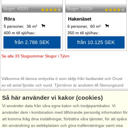
Stugnr: 43251
Stugnr: 53318
Röra
Hakenäset
5 personer, 36 m²
6 personer, 60 m²
400 m till sjö/hav:.
350 m till sjö/hav:.
från 2.786 SEK
från 10.125 SEK
Se alla 33 Stugsommar Stugor i Tjörn
Välkomna till denna omtyckta ö som skiljs från fastlandet och Orust
av ett antal fjordar och sund. Tjörnbron är ansluten till Stenungsund
på fastlandet och Skåpesundsbron till Orust i norr. Hit kommer folk
Så här använder vi kakor (cookies)
för att ha en riktigt härlig vistelse, koppla av, äta gott och uppleva de
många smultronställen som finns både på och runt omkring Tjörn.
Vi använder data från våra egna kakor och tredjepartskakor. Vi
använder dem i kombination med tillhörande personlig information för
Från utsiktsplatsen Tjörnehuvud i Rönnäng ser du den lilla ön Åstol
att komma ihåg dina inställningar, förbättra våra tjänster, för att spåra
med sina vita trähus omgivna av karga klippor som reser sig ur
din användning av webbplatsen och göra trafikmätningar samt visa