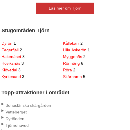
Läs mer om Tjörn
Stugområden Tjörn
Dyrön
1
Kållekärr
2
Fagerfjäll
2
Lilla Askerön
1
Hakenäset
3
Myggenäs
2
Höviksnäs
3
Rönnäng
6
Klövedal
3
Röra
2
Kyrkesund
3
Skärhamn
5
Topp-attraktioner i området
Bohuslänska skärgården
Vetteberget
Dyröleden
Tjörnehuvud