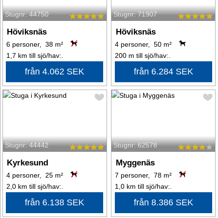
Stugnr: 44750
Stugnr: 71907
Höviksnäs
Höviksnäs
6 personer, 38 m²
4 personer, 50 m²
1,7 km till sjö/hav:.
200 m till sjö/hav:.
från 4.062 SEK
från 6.284 SEK
Stugnr: 44442
Stugnr: 62578
Kyrkesund
Myggenäs
4 personer, 25 m²
7 personer, 78 m²
2,0 km till sjö/hav:.
1,0 km till sjö/hav:.
från 6.138 SEK
från 8.386 SEK