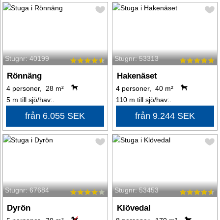
Stugnr: 40199
Stugnr: 53313
Rönnäng
Hakenäset
4 personer, 28 m²
4 personer, 40 m²
5 m till sjö/hav:.
110 m till sjö/hav:.
från 6.055 SEK
från 9.244 SEK
Stugnr: 67684
Stugnr: 53453
Dyrön
Klövedal