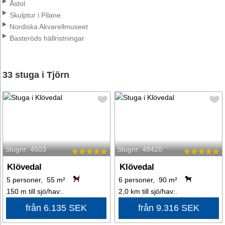
Åstol
Skulptur i Pilane
Nordiska Akvarellmuseet
Basteröds hällristningar
33 stuga i Tjörn
Stugnr: 4503
Stugnr: 48420
Klövedal
Klövedal
5 personer, 55 m²
6 personer, 90 m²
150 m till sjö/hav:.
2,0 km till sjö/hav:.
från 6.135 SEK
från 9.316 SEK