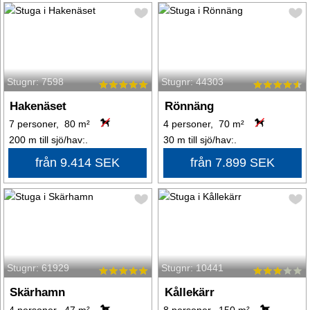
Stugnr: 7598
Stugnr: 44303
Hakenäset
Rönnäng
7 personer, 80 m²
4 personer, 70 m²
200 m till sjö/hav:.
30 m till sjö/hav:.
från 9.414 SEK
från 7.899 SEK
Stugnr: 61929
Stugnr: 10441
Skärhamn
Kållekärr