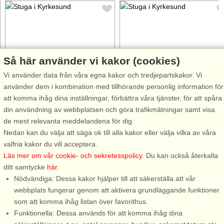
Så här använder vi kakor (cookies)
Stugnr: 58081
Stugnr: 44442
Vi använder data från våra egna kakor och tredjepartskakor. Vi
Kyrkesund
Kyrkesund
använder dem i kombination med tillhörande personlig information för
4 personer, 100 m²
4 personer, 25 m²
att komma ihåg dina inställningar, förbättra våra tjänster, för att spåra
25 m till sjö/hav:.
2,0 km till sjö/hav:.
din användning av webbplatsen och göra trafikmätningar samt visa
Välkommen till ett magiskt hus
På Tjörn i vackra Bohuslän
de mest relevanta meddelandena för dig.
med havsutsikt över
ligger det gamla fiskesamhället
Nedan kan du välja att säga ok till alla kakor eller välja vilka av våra
Kyrkesundet! Här kan frukosten
Kyrkesund. Här bor ni med
valfria kakor du vill acceptera.
avnjutas på balkongen med
närhet till naturen, havet,
Läs mer om vår cookie- och sekretesspolicy
. Du kan också återkalla
hänförande utsikt i
härliga klippor och harmoni.
ditt samtycke
här
.
förmiddagssolen. Med endast
Gäststugan ligger skyddat
Nödvändiga: Dessa kakor hjälper till att säkerställa att vår
20–30 meter ner till vattnet via
bakom berget på ägarens tomt,
webbplats fungerar genom att aktivera grundläggande funktioner
en charmig gränd ...
med ...
som att komma ihåg listan över favorithus.
Funktionella: Dessa används för att komma ihåg dina
från 6.830 SEK
från 6.138 SEK