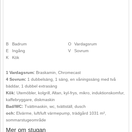
B
Badrum
O
Vardagsrum
E
Ingång
V
Sovrum
K
Kök
1 Vardagsrum:
Braskamin, Chromecast
4 Sovrum:
1 dubbelsäng, 1 säng, en våningssäng med två
bäddar, 1 dubbel extrasäng
Kök:
Utemöbler, kolgrill, Altan, kyl-frys, mikro, induktionskomfur,
kaffebryggare, diskmaskin
Bad/WC:
Tvättmaskin, wc, tvättställ, dusch
och:
Elvärme, luft/luft värmepump, trädgård 1031 m²,
sommarstugeområde
Mer om stugan