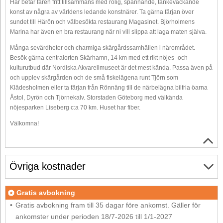
Här betar fåren fritt tillsammans med rolig, spännande, tankeväckande
konst av några av världens ledande konstnärer. Ta gärna färjan över
sundet till Härön och välbesökta restaurang Magasinet. Björholmens
Marina har även en bra restaurang när ni vill slippa att laga maten själva.
Många sevärdheter och charmiga skärgårdssamhällen i närområdet.
Besök gärna centralorten Skärhamn, 14 km med ett rikt nöjes- och
kulturutbud där Nordiska Akvarellmuseet är det mest kända. Passa även på
och upplev skärgården och de små fiskelägena runt Tjörn som
Klädesholmen eller ta färjan från Rönnäng till de närbelägna bilfria öarna
Åstol, Dyrön och Tjörnekalv. Storstaden Göteborg med välkända
nöjesparken Liseberg c:a 70 km. Huset har fiber.
Välkomna!
Övriga kostnader
Gratis avbokning
Gratis avbokning fram till 35 dagar före ankomst. Gäller för
ankomster under perioden 18/7-2026 till 1/1-2027