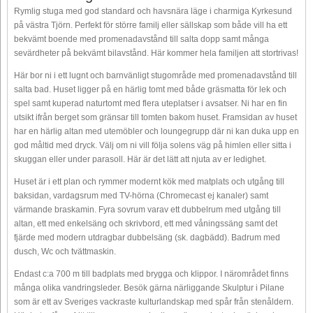
Rymlig stuga med god standard och havsnära läge i charmiga Kyrkesund
på västra Tjörn. Perfekt för större familj eller sällskap som både vill ha ett
bekvämt boende med promenadavstånd till salta dopp samt många
sevärdheter på bekvämt bilavstånd. Här kommer hela familjen att stortrivas!
Här bor ni i ett lugnt och barnvänligt stugområde med promenadavstånd till
salta bad. Huset ligger på en härlig tomt med både gräsmatta för lek och
spel samt kuperad naturtomt med flera uteplatser i avsatser. Ni har en fin
utsikt ifrån berget som gränsar till tomten bakom huset. Framsidan av huset
har en härlig altan med utemöbler och loungegrupp där ni kan duka upp en
god måltid med dryck. Välj om ni vill följa solens väg på himlen eller sitta i
skuggan eller under parasoll. Här är det lätt att njuta av er ledighet.
Huset är i ett plan och rymmer modernt kök med matplats och utgång till
baksidan, vardagsrum med TV-hörna (Chromecast ej kanaler) samt
värmande braskamin. Fyra sovrum varav ett dubbelrum med utgång till
altan, ett med enkelsäng och skrivbord, ett med våningssäng samt det
fjärde med modern utdragbar dubbelsäng (sk. dagbädd). Badrum med
dusch, Wc och tvättmaskin.
Endast c:a 700 m till badplats med brygga och klippor. I närområdet finns
många olika vandringsleder. Besök gärna närliggande Skulptur i Pilane
som är ett av Sveriges vackraste kulturlandskap med spår från stenåldern.