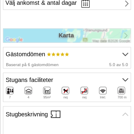
Välj ankomst & antal dagar
Karta
Gästomdömen
Baserat på 6 gästomdömen
5.0 av 5.0
Stugans faciliteter
7
4
95m²
nej
nej
Inkl.
700 m
Stugbeskrivning