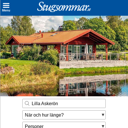
×
Menu
Sök stuga
Sista Minuten
Genvägar
Inspiration
Kontakt
Husägare
Se hur mycket du kan tjäna
Lilla Askerön
Räkna ut din
När och hur länge?
hyresintäkt
Personer