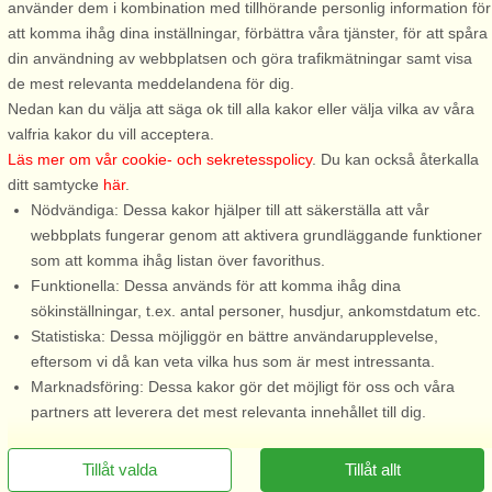
använder dem i kombination med tillhörande personlig information för
2 personer, 20 m²
3 personer, 40 m²
att komma ihåg dina inställningar, förbättra våra tjänster, för att spåra
200 m till sjö/hav:.
477 m till sjö/hav:.
din användning av webbplatsen och göra trafikmätningar samt visa
Underbar nybyggd (2013) liten
Varmt välkomna till populära
de mest relevanta meddelandena för dig.
stuga med panoramautsikt över
och charmiga lilla staden
Nedan kan du välja att säga ok till alla kakor eller välja vilka av våra
havet och Klädesholmen i
Rönnäng som ligger på vackra
valfria kakor du vill acceptera.
Rönnäng på sydvästra Tjörn.
ön Tjörns sydvästra sida. Här i
Läs mer om vår cookie- och sekretesspolicy
. Du kan också återkalla
Bättre utsikt än så här är svårt
denna lilla vita stuga bor du
ditt samtycke
här
.
att få! Ni har bara några
med närhet till Bohusläns salta
Nödvändiga: Dessa kakor hjälper till att säkerställa att vår
minuters promenad till
bad, härlig natur och varma ...
webbplats fungerar genom att aktivera grundläggande funktioner
morgondoppet ...
som att komma ihåg listan över favorithus.
Funktionella: Dessa används för att komma ihåg dina
från 3.325 SEK
från 5.730 SEK
sökinställningar, t.ex. antal personer, husdjur, ankomstdatum etc.
Statistiska: Dessa möjliggör en bättre användarupplevelse,
eftersom vi då kan veta vilka hus som är mest intressanta.
Marknadsföring: Dessa kakor gör det möjligt för oss och våra
partners att leverera det mest relevanta innehållet till dig.
Tillåt valda
Tillåt allt