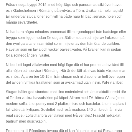
Fräsch stuga byggd 2015, med högt läge och panoramautsikt över havet
och Klädesholmen i Rönnäng på sydvästra Tjörn. Utsikten är helt magisk!
En underbar stuga för er som vill ha både nära till bad, service, nöjen och
många sevärdheter.
Ni har bara några minuters promenad till morgondoppet från badstege eller
brygga som ligger nedan för stugan. Sätt er sedan och njut av frukosten på
den rymliga altanen samtidigt som ni njuter av den hänförande utsikten.
Havet är som en tavla och vacker oavsett väder. På kvällen kan ni sedan
följa solnedgången i väster.
Ni bor i ett lugnt villakvarter med högt läge där ni har promenadavstånd till
alla nöjen och service i Rönnäng. Här är det lätt att trivas både vår, sommar
och höst. Ägaren bor 10-15 m från stugan och ni disponerar helt över egen
del av den rymliga träaltanen som är avskärmad utan insyn. WiFi via fiber.
Stugan håller god standard med fina materialval och är smakfullt inredd där
ni får den vackra havsutsikten på köpet. Allrum med TV- hörna (Viasat) med
modern soffa. Litet pentry med 2 plattor, micro och barstolar. Liten matplats i
fall vädret är kyligare. Sovloftet med resårmadrass 140 cm bred når ni via
rejäl stege. (Loftet har bra ventilation med två ventiler.) Fräscht helkaklat
badrum med duschkabin.
Promenera till Rönnängs brygga där ni kan äta en bit mat på Restaurang