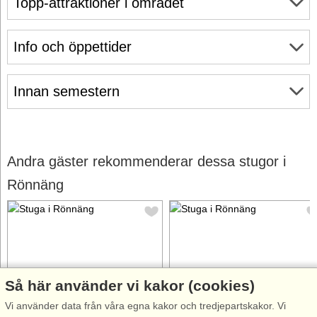
Topp-attraktioner i området
Info och öppettider
Innan semestern
Andra gäster rekommenderar dessa stugor i
Rönnäng
Så här använder vi kakor (cookies)
Stugnr: 91605
Stugnr: 54502
Vi använder data från våra egna kakor och tredjepartskakor. Vi
Rönnäng
Rönnäng