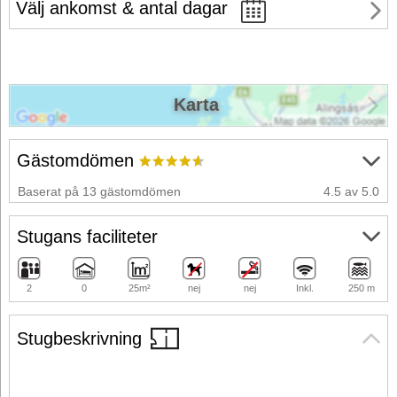
Välj ankomst & antal dagar
Karta
Gästomdömen
Baserat på 13 gästomdömen
4.5 av 5.0
Stugans faciliteter
2
0
25m²
nej
nej
Inkl.
250 m
Stugbeskrivning