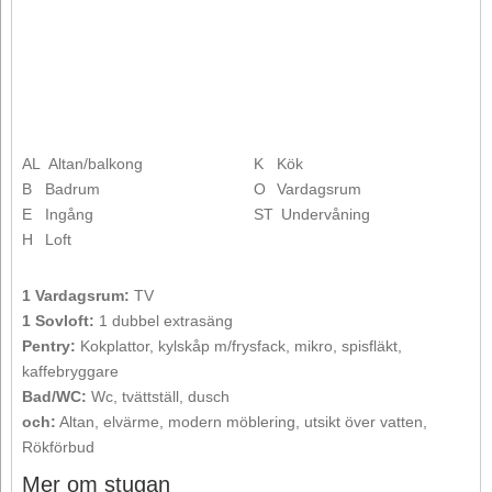
AL
Altan/balkong
K
Kök
B
Badrum
O
Vardagsrum
E
Ingång
ST
Undervåning
H
Loft
1 Vardagsrum:
TV
1 Sovloft:
1 dubbel extrasäng
Pentry:
Kokplattor, kylskåp m/frysfack, mikro, spisfläkt,
kaffebryggare
Bad/WC:
Wc, tvättställ, dusch
och:
Altan, elvärme, modern möblering, utsikt över vatten,
Rökförbud
Mer om stugan