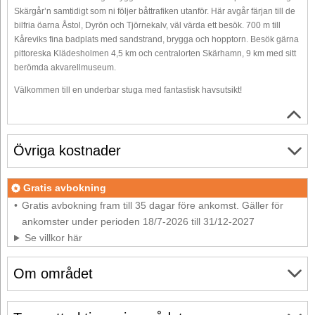
Skärgår’n samtidigt som ni följer båttrafiken utanför. Här avgår färjan till de
bilfria öarna Åstol, Dyrön och Tjörnekalv, väl värda ett besök. 700 m till
Kåreviks fina badplats med sandstrand, brygga och hopptorn. Besök gärna
pittoreska Klädesholmen 4,5 km och centralorten Skärhamn, 9 km med sitt
berömda akvarellmuseum.
Välkommen till en underbar stuga med fantastisk havsutsikt!
Övriga kostnader
Gratis avbokning
Gratis avbokning fram till 35 dagar före ankomst. Gäller för
ankomster under perioden 18/7-2026 till 31/12-2027
Se villkor här
Om området