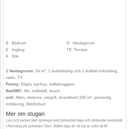
B
Badrum
O
Vardagsrum
E
Ingång
TE
Terrass
K
Kök
1 Vardagsrum:
24 m², 1 dubbelsäng och 1 dubbel extrasäng,
radio, TV
Pentry:
Elspis, kyl-frys, kaffebryggare
Bad/WC:
Wc, tvättställ, dusch
och:
Altan, elvärme, utegrill, strandtomt 200 m², personlig
möblering, Rökförbud
Mer om stugan
Ljus och vacker liten sjöstuga med fantastiskt läge och strålande havsutsikt
i Rönnäng på sydvästra Tjörn. Bättre läge än så här är svårt att få!