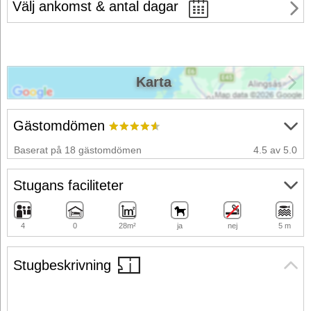
Välj ankomst & antal dagar
Karta
Gästomdömen
Baserat på 18 gästomdömen
4.5 av 5.0
Stugans faciliteter
4
0
28m²
ja
nej
5 m
Stugbeskrivning