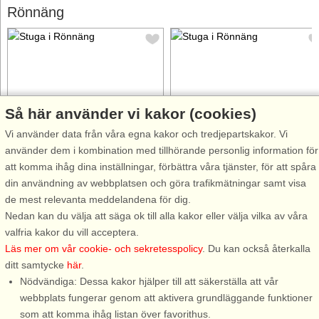
Rönnäng
Så här använder vi kakor (cookies)
Stugnr: 44303
Stugnr: 91605
Vi använder data från våra egna kakor och tredjepartskakor. Vi
Rönnäng
Rönnäng
använder dem i kombination med tillhörande personlig information för
4 personer, 70 m²
2 personer, 20 m²
att komma ihåg dina inställningar, förbättra våra tjänster, för att spåra
30 m till sjö/hav:.
200 m till sjö/hav:.
din användning av webbplatsen och göra trafikmätningar samt visa
Vid fiskehamnen i Rönnäng på
Underbar nybyggd (2013) liten
de mest relevanta meddelandena för dig.
södra Tjörn ligger denna
stuga med panoramautsikt över
Nedan kan du välja att säga ok till alla kakor eller välja vilka av våra
charmiga stuga från 1860-talet.
havet och Klädesholmen i
valfria kakor du vill acceptera.
Det är ursprungligen en
Rönnäng på sydvästra Tjörn.
Läs mer om vår cookie- och sekretesspolicy
. Du kan också återkalla
gammal fiskarstuga som under
Bättre utsikt än så här är svårt
ditt samtycke
här
.
årens lopp renoverats varsamt
att få! Ni har bara några
Nödvändiga: Dessa kakor hjälper till att säkerställa att vår
och där man lyckats bevara den
minuters promenad till
webbplats fungerar genom att aktivera grundläggande funktioner
äldre ...
morgondoppet ...
som att komma ihåg listan över favorithus.