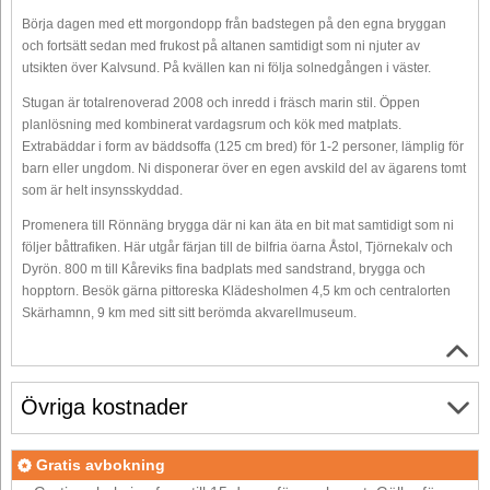
Börja dagen med ett morgondopp från badstegen på den egna bryggan
och fortsätt sedan med frukost på altanen samtidigt som ni njuter av
utsikten över Kalvsund. På kvällen kan ni följa solnedgången i väster.
Stugan är totalrenoverad 2008 och inredd i fräsch marin stil. Öppen
planlösning med kombinerat vardagsrum och kök med matplats.
Extrabäddar i form av bäddsoffa (125 cm bred) för 1-2 personer, lämplig för
barn eller ungdom. Ni disponerar över en egen avskild del av ägarens tomt
som är helt insynsskyddad.
Promenera till Rönnäng brygga där ni kan äta en bit mat samtidigt som ni
följer båttrafiken. Här utgår färjan till de bilfria öarna Åstol, Tjörnekalv och
Dyrön. 800 m till Kåreviks fina badplats med sandstrand, brygga och
hopptorn. Besök gärna pittoreska Klädesholmen 4,5 km och centralorten
Skärhamnn, 9 km med sitt sitt berömda akvarellmuseum.
Övriga kostnader
Gratis avbokning