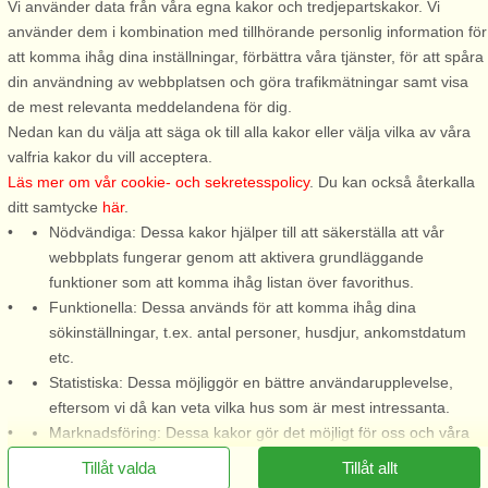
Vi använder data från våra egna kakor och tredjepartskakor. Vi
använder dem i kombination med tillhörande personlig information för
Stugnr: 43251
Stugnr: 4571
att komma ihåg dina inställningar, förbättra våra tjänster, för att spåra
Röra
Röra
din användning av webbplatsen och göra trafikmätningar samt visa
5 personer, 36 m²
10 personer, 240 m²
de mest relevanta meddelandena för dig.
400 m till sjö/hav:.
150 m till sjö/hav:.
Nedan kan du välja att säga ok till alla kakor eller välja vilka av våra
valfria kakor du vill acceptera.
Nybyggd fräsch stuga med
Rymlig och modern villa med
Läs mer om vår cookie- och sekretesspolicy
. Du kan också återkalla
havsnära och rofyllt läge på
god standard och underbar
ditt samtycke
här
.
norra Tjörn. Här bor ni
panoramautsikt över havet i
Nödvändiga: Dessa kakor hjälper till att säkerställa att vår
Husebergs lugna stugområde
Klövedal på norra Tjörn. Ett
webbplats fungerar genom att aktivera grundläggande
med natursköna omgivningar
fantastiskt hus att sitta och
funktioner som att komma ihåg listan över favorithus.
där havet skymtar mellan
njuta av den hänförande
Funktionella: Dessa används för att komma ihåg dina
träden på våren. Stugan är
utsikten där ni kan följa havets
sökinställningar, t.ex. antal personer, husdjur, ankomstdatum
smakfullt inredd ...
skiftningar ...
etc.
från 2.786 SEK
från 14.832 SEK
Statistiska: Dessa möjliggör en bättre användarupplevelse,
eftersom vi då kan veta vilka hus som är mest intressanta.
Marknadsföring: Dessa kakor gör det möjligt för oss och våra
partners att leverera det mest relevanta innehållet till dig.
Tillåt valda
Tillåt allt