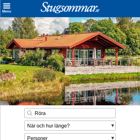
×
Menu
Sök stuga
Sista Minuten
Genvägar
Inspiration
Kontakt
Husägare
Se hur mycket du kan tjäna
Röra
Räkna ut din
När och hur länge?
hyresintäkt
Personer