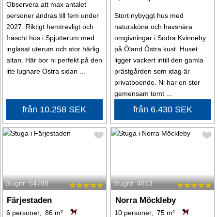
Observera att max antalet
personer ändras till fem under
Stort nybyggt hus med
2027. Riktigt hemtrevligt och
natursköna och havsnära
fräscht hus i Spjutterum med
omgivningar i Södra Kvinneby
inglasat uterum och stor härlig
på Öland Östra kust. Huset
altan. Här bor ni perfekt på den
ligger vackert intill den gamla
lite lugnare Östra sidan ...
prästgården som idag är
privatboende. Ni har en stor
gemensam tomt ...
från 10.258 SEK
från 6.430 SEK
Stugnr: 64788
Stugnr: 4813
Färjestaden
Norra Möckleby
6 personer, 86 m²
10 personer, 75 m²