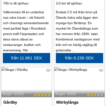
700 m till sjö/hav:.
3,0 km till sjö/hav:.
Välkommen till en underbar
Endast 2.5 mil ifrån bron på
oas nära havet – ett fräscht
Ölands östra sida ligger den
och charmigt semesterboende
mysiga byn Bröttorp. En
med perfekt läge i Runsbäck
mycket fin Ölandslänga som
precis intill Färjestaden och
har minnen ifrån 1800- talet.
dess stora utbud av
Kombinerat vardagsrum med
restauranger, butiker och
kök och en härlig utgång till
evenemang. Här ...
gräsmatta ...
från 11.861 SEK
från 8.239 SEK
Stugnr: 52326
Stugnr: 63352
Gårdby
Mörbylånga