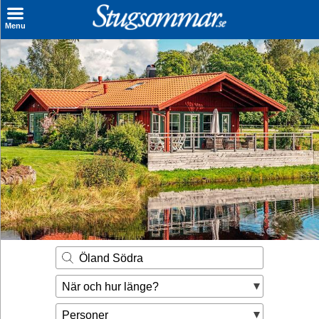
×
Menu
Sök stuga
Sista Minuten
Genvägar
Inspiration
Kontakt
Husägare
Se hur mycket du kan tjäna
Öland Södra
Räkna ut din
När och hur länge?
hyresintäkt
Personer