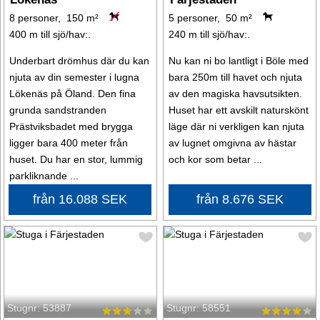
8 personer, 150 m²
5 personer, 50 m²
400 m till sjö/hav:.
240 m till sjö/hav:.
Underbart drömhus där du kan
Nu kan ni bo lantligt i Böle med
njuta av din semester i lugna
bara 250m till havet och njuta
Lökenäs på Öland. Den fina
av den magiska havsutsikten.
grunda sandstranden
Huset har ett avskilt naturskönt
Prästviksbadet med brygga
läge där ni verkligen kan njuta
ligger bara 400 meter från
av lugnet omgivna av hästar
huset. Du har en stor, lummig
och kor som betar ...
parkliknande ...
från 16.088 SEK
från 8.676 SEK
Stugnr: 53887
Stugnr: 58551