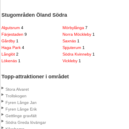
Stugområden Öland Södra
Algutsrum
4
Mörbylånga
7
Färjestaden
9
Norra Möckleby
1
Gårdby
1
Saxnäs
1
Haga Park
4
Spjuterum
1
Långlöt
2
Södra Kvinneby
1
Lökenäs
1
Vickleby
1
Topp-attraktioner i området
Stora Alvaret
Trollskogen
Fyren Långe Jan
Fyren Långe Erik
Gettlinge gravfält
Södra Greda lövängar