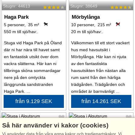
Stugnr: 44613
Stugnr: 38649
Haga Park
Mörbylånga
5 personer, 35 m²
10 personer, 215 m²
550 m till sjö/hav:.
20 m till sjö/hav:.
Stuga vid Haga Park på Öland
Välkommen till ett stort vackert
där ni har nära till havet samt
hus med havsutsikt i
en fantastisk utsikt över dom
Mörbylånga. Här kan ni njuta
vackra slätterna. Här kan ni
av den fantastiskta
tillbringa sköna sommardagar
havsutsikten från nästan alla
nere på den omtyckta
rum samt från den härliga
långgrunda sandstranden
trädgården. Trädgården och
Haga Park. ...
området är barnvänligt ...
från 9.129 SEK
från 14.261 SEK
Så här använder vi kakor (cookies)
Vi använder data från våra egna kakor och tredjepartskakor. Vi