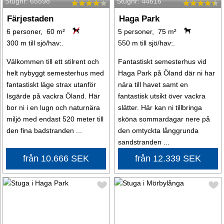
Stugnr: 65598
Stugnr: 44616
Färjestaden
Haga Park
6 personer, 60 m²
5 personer, 75 m²
300 m till sjö/hav:.
550 m till sjö/hav:.
Välkommen till ett stilrent och
Fantastiskt semesterhus vid
helt nybyggt semesterhus med
Haga Park på Öland där ni har
fantastiskt läge strax utanför
nära till havet samt en
Isgärde på vackra Öland. Här
fantastisk utsikt över vackra
bor ni i en lugn och naturnära
slätter. Här kan ni tillbringa
miljö med endast 520 meter till
sköna sommardagar nere på
den fina badstranden ...
den omtyckta långgrunda
sandstranden ...
från 10.666 SEK
från 12.339 SEK