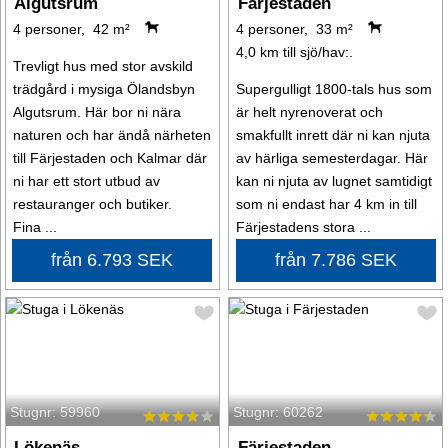
Algutsrum
Färjestaden
4 personer, 42 m²
4 personer, 33 m²
4,0 km till sjö/hav:.
Trevligt hus med stor avskild
trädgård i mysiga Ölandsbyn
Supergulligt 1800-tals hus som
Algutsrum. Här bor ni nära
är helt nyrenoverat och
naturen och har ändå närheten
smakfullt inrett där ni kan njuta
till Färjestaden och Kalmar där
av härliga semesterdagar. Här
ni har ett stort utbud av
kan ni njuta av lugnet samtidigt
restauranger och butiker.
som ni endast har 4 km in till
Fina ...
Färjestadens stora ...
från 6.793 SEK
från 7.786 SEK
Stugnr: 59960
Stugnr: 60262
Lökenäs
Färjestaden