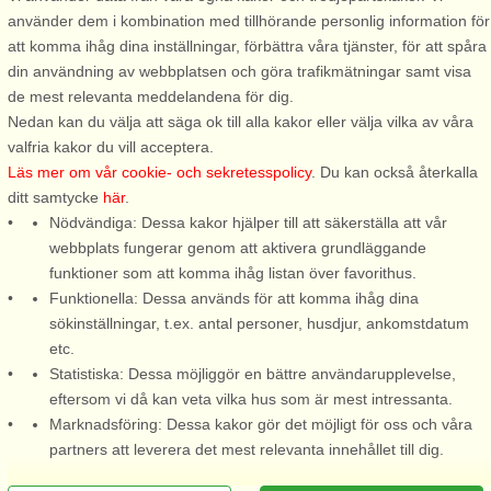
använder dem i kombination med tillhörande personlig information för
Stugnr: 9047
Stugnr: 59543
att komma ihåg dina inställningar, förbättra våra tjänster, för att spåra
din användning av webbplatsen och göra trafikmätningar samt visa
Algutsrum
Algutsrum
de mest relevanta meddelandena för dig.
4 personer, 30 m²
4 personer, 50 m²
Nedan kan du välja att säga ok till alla kakor eller välja vilka av våra
2,6 km till sjö/hav:.
6 km till sjö/hav:.
valfria kakor du vill acceptera.
Läs mer om vår cookie- och sekretesspolicy
. Du kan också återkalla
Litet men perfekt planerat, det
Välkommen till ett mysigt hus
ditt samtycke
här
.
är vad denna lilla stuga är.
med lugnt läge i Rosenborg på
Nödvändiga: Dessa kakor hjälper till att säkerställa att vår
Uppdelat på 1,5 våningar så
Öland med naturen nära inpå.
webbplats fungerar genom att aktivera grundläggande
får allt man behöver plats!
Här bor ni i den fina
funktioner som att komma ihåg listan över favorithus.
Stugan är nyrenoverad och har
mittlandsskogen och kan njuta
Funktionella: Dessa används för att komma ihåg dina
både nytt kök och nytt badrum.
av härlig lövskog med fina
sökinställningar, t.ex. antal personer, husdjur, ankomstdatum
Köket är öppet till en ...
blommor då säsongen tillåter.
etc.
Huset ...
Statistiska: Dessa möjliggör en bättre användarupplevelse,
från 4.508 SEK
från 6.860 SEK
eftersom vi då kan veta vilka hus som är mest intressanta.
Marknadsföring: Dessa kakor gör det möjligt för oss och våra
Se alla 33 Stugsommar Stugor i Öland Södra
partners att leverera det mest relevanta innehållet till dig.