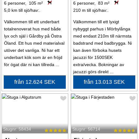
6 personer, 105 m²
6 personer, 83 m²
5,0 km till sjö/hav:.
210 m till sjö/hav:.
Välkommen till ett underbart
Välkommen till ett lyxigt
totalrenoverat hus med både
nybyggt parhus i Mörbylånga
lyx och själ i Gårdby på Östra
med endast 210m till närmsta
Öland. Ett hus med materialval
badstrand med badbrygga. Ni
utöver det vanliga. Ni har ett
kan även förboka husets
underbart kök som är en fröjd
jacuzzi för 1500SEK
för ögat där ni kan tillreda ...
extra/vecka. Bokningar av
jacuzzi görs direkt ...
från 12.624 SEK
från 13.013 SEK
Stugnr: 58434
Stugnr: 56714