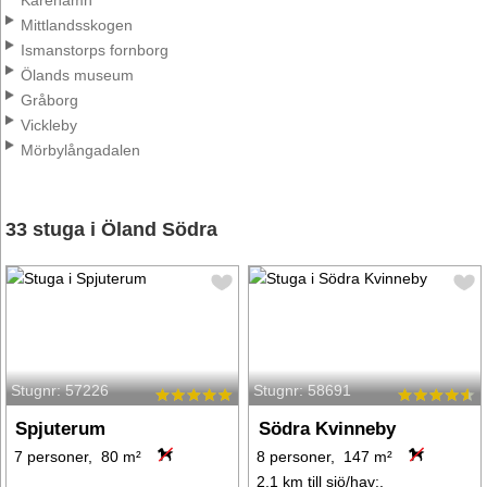
Kårehamn
Mittlandsskogen
Ismanstorps fornborg
Ölands museum
Gråborg
Vickleby
Mörbylångadalen
33 stuga i Öland Södra
Stugnr: 57226
Stugnr: 58691
Spjuterum
Södra Kvinneby
7 personer, 80 m²
8 personer, 147 m²
2,1 km till sjö/hav:.