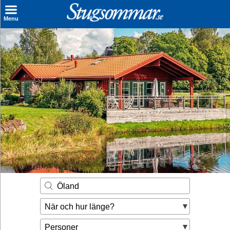
×
Menu
Sök stuga
Sista Minuten
Genvägar
Inspiration
Kontakt
Husägare
Se hur mycket du kan tjäna
Öland
Räkna ut din
När och hur länge?
hyresintäkt
Personer