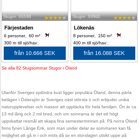
Stugnr: 65598
Stugnr: 59960
Färjestaden
Lökenäs
6 personer, 60 m²
8 personer, 150 m²
300 m till sjö/hav:.
400 m till sjö/hav:.
från 10.666 SEK
från 16.088 SEK
Se alla 82 Stugsommar Stugor i Öland
Utanför Sveriges sydöstra kust ligger populära Öland, denna pärla
belägen i Östersjön är Sveriges näst största ö och erbjuder unika
naturupplevelser och massor att upptäcka för hela familjen. Ön är ca
13 mil lång och 2 mil bred, och om somrarna är det ett högt
uppskattat resmål att skapa fina semesterminnen på. På norra Öland
finns fyren Långe Erik, som man under delar av sommaren kan få
möjlighet att gå in i och möts då av en storslagen utsikt uppe på