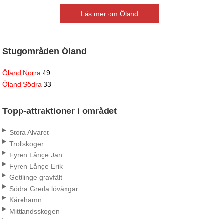
Läs mer om Öland
Stugområden Öland
Öland Norra
49
Öland Södra
33
Topp-attraktioner i området
Stora Alvaret
Trollskogen
Fyren Långe Jan
Fyren Långe Erik
Gettlinge gravfält
Södra Greda lövängar
Kårehamn
Mittlandsskogen