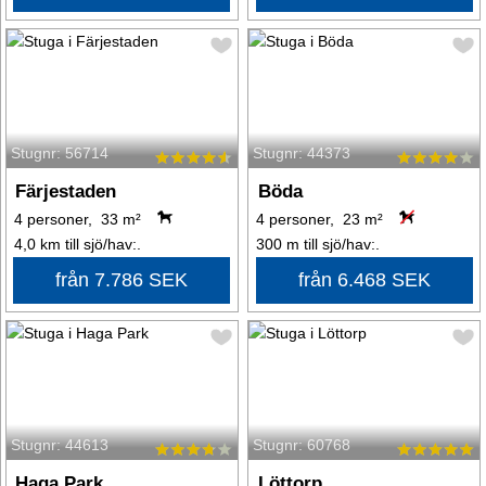
Stugnr: 56714
Stugnr: 44373
Färjestaden
Böda
4 personer, 33 m²
4 personer, 23 m²
4,0 km till sjö/hav:.
300 m till sjö/hav:.
från 7.786 SEK
från 6.468 SEK
Stugnr: 44613
Stugnr: 60768
Haga Park
Löttorp