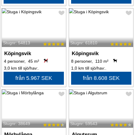
Stugnr: 54813
Stugnr: 61810
Köpingsvik
Köpingsvik
4 personer, 45 m²
8 personer, 110 m²
3,0 km till sjö/hav:.
1,0 km till sjö/hav:.
från 5.967 SEK
från 8.608 SEK
Stugnr: 38649
Stugnr: 59543
Mörbylånga
Algutsrum