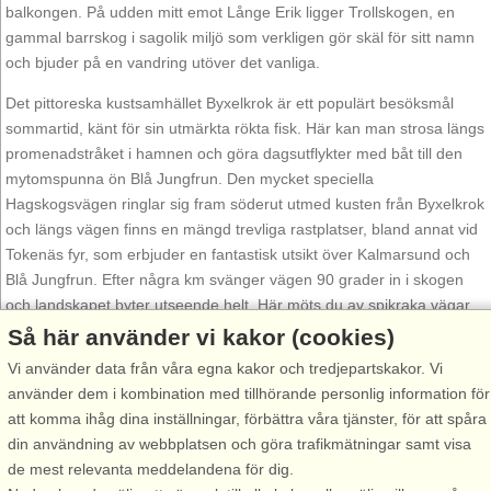
balkongen. På udden mitt emot Långe Erik ligger Trollskogen, en
gammal barrskog i sagolik miljö som verkligen gör skäl för sitt namn
och bjuder på en vandring utöver det vanliga.
Det pittoreska kustsamhället Byxelkrok är ett populärt besöksmål
sommartid, känt för sin utmärkta rökta fisk. Här kan man strosa längs
promenadstråket i hamnen och göra dagsutflykter med båt till den
mytomspunna ön Blå Jungfrun. Den mycket speciella
Hagskogsvägen ringlar sig fram söderut utmed kusten från Byxelkrok
och längs vägen finns en mängd trevliga rastplatser, bland annat vid
Tokenäs fyr, som erbjuder en fantastisk utsikt över Kalmarsund och
Blå Jungfrun. Efter några km svänger vägen 90 grader in i skogen
och landskapet byter utseende helt. Här möts du av spikraka vägar
som går genom Bödaskogen med sitt lingon-och blåbärsrika
Så här använder vi kakor (cookies)
landskap.
Vi använder data från våra egna kakor och tredjepartskakor. Vi
använder dem i kombination med tillhörande personlig information för
Borgholm på mellersta Öland erbjuder både stad, skog, alvar, slott
att komma ihåg dina inställningar, förbättra våra tjänster, för att spåra
och hav. Redan på 1800-talet blev Borgholm populär som bad-och
din användning av webbplatsen och göra trafikmätningar samt visa
kurort, den öländska luften ansågs speciellt välgörande och gäster
de mest relevanta meddelandena för dig.
strömmade till från hela Sverige. Sedan dess har det varit en