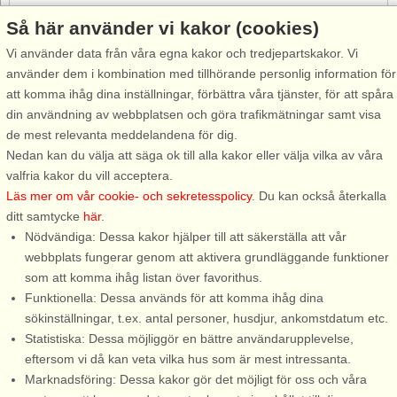
Så här använder vi kakor (cookies)
Gratis avbokning
Vi använder data från våra egna kakor och tredjepartskakor. Vi
Gratis avbokning fram till 35 dagar före ankomst. Gäller för
använder dem i kombination med tillhörande personlig information för
ankomster under perioden 25/7-2026 till 31/12-2027
att komma ihåg dina inställningar, förbättra våra tjänster, för att spåra
Se villkor här
din användning av webbplatsen och göra trafikmätningar samt visa
de mest relevanta meddelandena för dig.
Om området
Nedan kan du välja att säga ok till alla kakor eller välja vilka av våra
valfria kakor du vill acceptera.
Topp-attraktioner i området
Läs mer om vår cookie- och sekretesspolicy
. Du kan också återkalla
ditt samtycke
här
.
Nödvändiga: Dessa kakor hjälper till att säkerställa att vår
Info och öppettider
webbplats fungerar genom att aktivera grundläggande funktioner
som att komma ihåg listan över favorithus.
Funktionella: Dessa används för att komma ihåg dina
Innan semestern
sökinställningar, t.ex. antal personer, husdjur, ankomstdatum etc.
Statistiska: Dessa möjliggör en bättre användarupplevelse,
eftersom vi då kan veta vilka hus som är mest intressanta.
Marknadsföring: Dessa kakor gör det möjligt för oss och våra