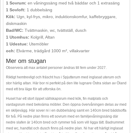
1 Sovrum:
en våningssäng med två bäddar och 1 extrasäng
1 Sovloft:
1 dubbelsäng
Kök:
Ugn, kyl-frys, mikro, induktionskomfur, kaffebryggare,
diskmaskin
Bad/WC:
Tvättmaskin, wc, tvättställ, dusch
1 Utomhus:
Kolgrill, Altan
1 Udestue:
Utemöbler
och:
Elvärme, trädgård 1000 m², villakvarter
Mer om stugan
Observera att max antalet personer ändras till fem under 2027.
Riktigt hemtrevligt och fräscht hus i Spjutterum med inglasat uterum och
stor härlig altan. Här bor ni perfekt på den lite lugnare Östra sidan av Öland
med ett bra läge för att utforska ön.
Huset har ett stort öppet sällskapsrum med kök, fin matplats och
vardagsrum med bekväma möbler. Den öppna övervåningen delas av med
en skiljevägg. Här sover ni i en dubbelsäng samt en 140cm bred bäddsoffa
för två. På nedre plan finns ett sovrum med en familjevåningssäng där
nedre slafen är 140cm bred och rymmer två som vill ligga tätt. Badrummet
med wc, handfat och dusch finns på nedre plan. Ni har ett härligt inglasat