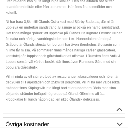
uterum där ni kan njuta långt in på kvällen. Den fina altanen når ni från
altandörren inifrån eller från uterummet. Här finns fina utemöbler och
kolgrill.
Ni har bara 3,8km till Ölands Östra kust med Bjärby Badplats, där ni får
uppleva en underbar sandstrand. Bläsinge är också en härlig sandstrand.
Det finns många “pärlor” att upptäcka på Ölands lite lugnare Östkust. Ni har
fin natur och härliga vandringsleder som t.ex. Nunnedalen nära inpå.
Gråborg är Ölands största fornborg, ni har även Borgholms Slottsruin som
ni inte får missa. På sommaren finns många härliga caféer, glasscafeér,
konstateljeér, loppisar och gårdsbutiker att utforska. I Runsten finns Antik &
Loppis som är väl värt ett besök, där finns även Runstens Gård med sin
populära Gårdsbutik.
Vill ni njuta av ett större utbud av restauranger, glasscafeéer och nöjen är
det 20km till Färjestaden och 25km till Borgholm. Vill ni ha mer välbesökta
stränder finns Köpingsvik inte långt bort eller underbara Böda med sina
böljande stränder beläget högre upp på Öland. Glöm inte att äta
kroppkakor till lunch någon dag, en riktig Öländsk delikatess.
Övriga kostnader