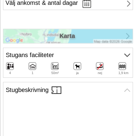
Välj ankomst & antal dagar
Karta
Stugans faciliteter
4
1
50m²
ja
nej
1,9 km
Stugbeskrivning