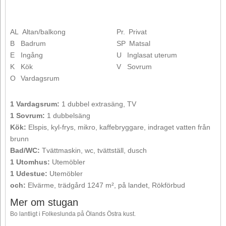
AL
Altan/balkong
Pr.
Privat
B
Badrum
SP
Matsal
E
Ingång
U
Inglasat uterum
K
Kök
V
Sovrum
O
Vardagsrum
1 Vardagsrum:
1 dubbel extrasäng, TV
1 Sovrum:
1 dubbelsäng
Kök:
Elspis, kyl-frys, mikro, kaffebryggare, indraget vatten från
brunn
Bad/WC:
Tvättmaskin, wc, tvättställ, dusch
1 Utomhus:
Utemöbler
1 Udestue:
Utemöbler
och:
Elvärme, trädgård 1247 m², på landet, Rökförbud
Mer om stugan
Bo lantligt i Folkeslunda på Ölands Östra kust.