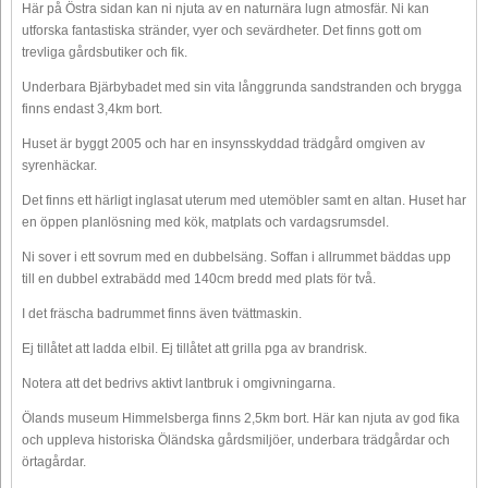
Här på Östra sidan kan ni njuta av en naturnära lugn atmosfär. Ni kan
utforska fantastiska stränder, vyer och sevärdheter. Det finns gott om
trevliga gårdsbutiker och fik.
Underbara Bjärbybadet med sin vita långgrunda sandstranden och brygga
finns endast 3,4km bort.
Huset är byggt 2005 och har en insynsskyddad trädgård omgiven av
syrenhäckar.
Det finns ett härligt inglasat uterum med utemöbler samt en altan. Huset har
en öppen planlösning med kök, matplats och vardagsrumsdel.
Ni sover i ett sovrum med en dubbelsäng. Soffan i allrummet bäddas upp
till en dubbel extrabädd med 140cm bredd med plats för två.
I det fräscha badrummet finns även tvättmaskin.
Ej tillåtet att ladda elbil. Ej tillåtet att grilla pga av brandrisk.
Notera att det bedrivs aktivt lantbruk i omgivningarna.
Ölands museum Himmelsberga finns 2,5km bort. Här kan njuta av god fika
och uppleva historiska Öländska gårdsmiljöer, underbara trädgårdar och
örtagårdar.