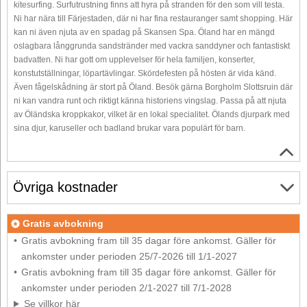
kitesurfing. Surfutrustning finns att hyra på stranden för den som vill testa.
Ni har nära till Färjestaden, där ni har fina restauranger samt shopping. Här
kan ni även njuta av en spadag på Skansen Spa. Öland har en mängd
oslagbara långgrunda sandstränder med vackra sanddyner och fantastiskt
badvatten. Ni har gott om upplevelser för hela familjen, konserter,
konstutställningar, löpartävlingar. Skördefesten på hösten är vida känd.
Även fågelskådning är stort på Öland. Besök gärna Borgholm Slottsruin där
ni kan vandra runt och riktigt känna historiens vingslag. Passa på att njuta
av Öländska kroppkakor, vilket är en lokal specialitet. Ölands djurpark med
sina djur, karuseller och badland brukar vara populärt för barn.
Övriga kostnader
Gratis avbokning
Gratis avbokning fram till 35 dagar före ankomst. Gäller för
ankomster under perioden 25/7-2026 till 1/1-2027
Gratis avbokning fram till 35 dagar före ankomst. Gäller för
ankomster under perioden 2/1-2027 till 7/1-2028
Se villkor här