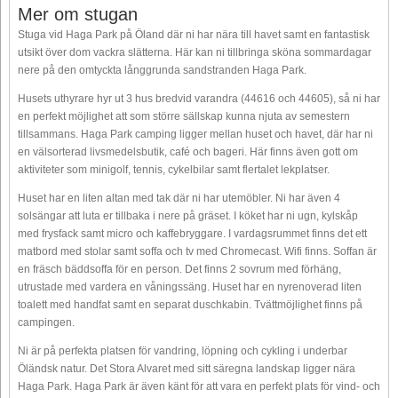
Mer om stugan
Stuga vid Haga Park på Öland där ni har nära till havet samt en fantastisk
utsikt över dom vackra slätterna. Här kan ni tillbringa sköna sommardagar
nere på den omtyckta långgrunda sandstranden Haga Park.
Husets uthyrare hyr ut 3 hus bredvid varandra (44616 och 44605), så ni har
en perfekt möjlighet att som större sällskap kunna njuta av semestern
tillsammans. Haga Park camping ligger mellan huset och havet, där har ni
en välsorterad livsmedelsbutik, café och bageri. Här finns även gott om
aktiviteter som minigolf, tennis, cykelbilar samt flertalet lekplatser.
Huset har en liten altan med tak där ni har utemöbler. Ni har även 4
solsängar att luta er tillbaka i nere på gräset. I köket har ni ugn, kylskåp
med frysfack samt micro och kaffebryggare. I vardagsrummet finns det ett
matbord med stolar samt soffa och tv med Chromecast. Wifi finns. Soffan är
en fräsch bäddsoffa för en person. Det finns 2 sovrum med förhäng,
utrustade med vardera en våningssäng. Huset har en nyrenoverad liten
toalett med handfat samt en separat duschkabin. Tvättmöjlighet finns på
campingen.
Ni är på perfekta platsen för vandring, löpning och cykling i underbar
Öländsk natur. Det Stora Alvaret med sitt säregna landskap ligger nära
Haga Park. Haga Park är även känt för att vara en perfekt plats för vind- och