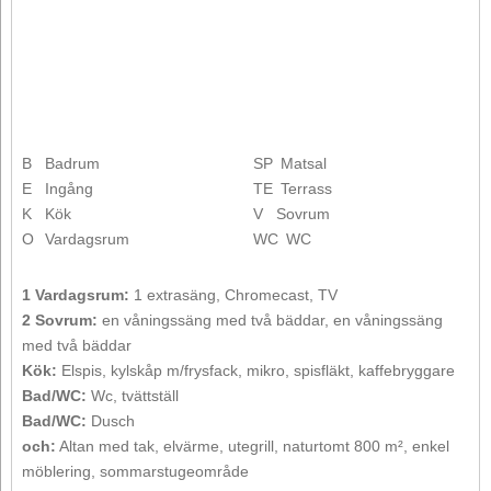
B
Badrum
SP
Matsal
E
Ingång
TE
Terrass
K
Kök
V
Sovrum
O
Vardagsrum
WC
WC
1 Vardagsrum:
1 extrasäng, Chromecast, TV
2 Sovrum:
en våningssäng med två bäddar, en våningssäng
med två bäddar
Kök:
Elspis, kylskåp m/frysfack, mikro, spisfläkt, kaffebryggare
Bad/WC:
Wc, tvättställ
Bad/WC:
Dusch
och:
Altan med tak, elvärme, utegrill, naturtomt 800 m², enkel
möblering, sommarstugeområde