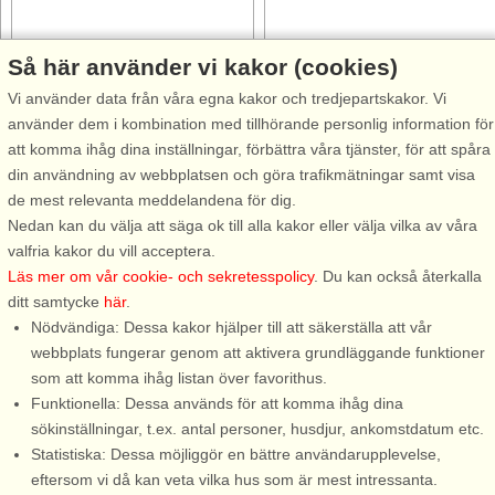
Så här använder vi kakor (cookies)
Stugnr: 44605
Stugnr: 44616
Vi använder data från våra egna kakor och tredjepartskakor. Vi
Haga Park
Haga Park
använder dem i kombination med tillhörande personlig information för
4 personer, 25 m²
5 personer, 75 m²
att komma ihåg dina inställningar, förbättra våra tjänster, för att spåra
550 m till sjö/hav:.
550 m till sjö/hav:.
din användning av webbplatsen och göra trafikmätningar samt visa
Litet vackert semesterhus vid
Fantastiskt semesterhus vid
de mest relevanta meddelandena för dig.
Haga Park på Öland där ni har
Haga Park på Öland där ni har
Nedan kan du välja att säga ok till alla kakor eller välja vilka av våra
nära till havet samt en fantastisk
nära till havet samt en fantastis
valfria kakor du vill acceptera.
utsikt över dom vackra
utsikt över vackra slätter. Här
Läs mer om vår cookie- och sekretesspolicy
. Du kan också återkalla
slätterna. Här kan ni tillbringa
kan ni tillbringa sköna
ditt samtycke
här
.
sköna sommardagar nere på
sommardagar nere på den
Nödvändiga: Dessa kakor hjälper till att säkerställa att vår
den omtyckta långgrunda ...
omtyckta långgrunda
webbplats fungerar genom att aktivera grundläggande funktioner
sandstranden ...
som att komma ihåg listan över favorithus.
Funktionella: Dessa används för att komma ihåg dina
från 7.969 SEK
från 12.339 SEK
sökinställningar, t.ex. antal personer, husdjur, ankomstdatum etc.
Statistiska: Dessa möjliggör en bättre användarupplevelse,
eftersom vi då kan veta vilka hus som är mest intressanta.