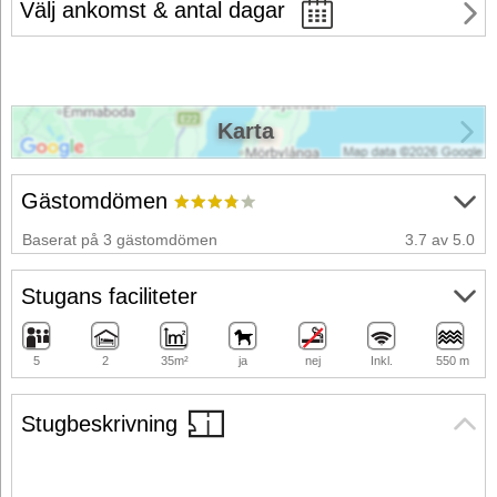
Välj ankomst & antal dagar
Karta
Gästomdömen
Baserat på 3 gästomdömen
3.7 av 5.0
Stugans faciliteter
5
2
35m²
ja
nej
Inkl.
550 m
Stugbeskrivning