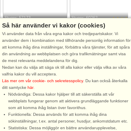
Stugnr: 57173
Stugnr: 60262
Så här använder vi kakor (cookies)
Färjestaden
Färjestaden
Vi använder data från våra egna kakor och tredjepartskakor. Vi
4 personer, 30 m²
5 personer, 50 m²
använder dem i kombination med tillhörande personlig information för
150 m till sjö/hav:.
240 m till sjö/hav:.
att komma ihåg dina inställningar, förbättra våra tjänster, för att spåra
Nybyggt fräscht hus med
Nu kan ni bo lantligt i Böle med
din användning av webbplatsen och göra trafikmätningar samt visa
havsnära läge i Färjestaden på
bara 250m till havet och njuta
de mest relevanta meddelandena för dig.
Öland. Här kan ni njuta av
av den magiska havsutsikten.
Nedan kan du välja att säga ok till alla kakor eller välja vilka av våra
härliga semesterdagar med
Huset har ett avskilt naturskönt
valfria kakor du vill acceptera.
närhet till svalkande bad och
läge där ni verkligen kan njuta
Läs mer om vår cookie- och sekretesspolicy
. Du kan också återkalla
Färjestadens trevliga
av lugnet omgivna av hästar
ditt samtycke
här
.
restauranger och cafeér. Huset
och kor som betar ...
Nödvändiga: Dessa kakor hjälper till att säkerställa att vår
har altan ...
webbplats fungerar genom att aktivera grundläggande funktioner
som att komma ihåg listan över favorithus.
Funktionella: Dessa används för att komma ihåg dina
från 12.404 SEK
från 8.676 SEK
sökinställningar, t.ex. antal personer, husdjur, ankomstdatum etc.
Statistiska: Dessa möjliggör en bättre användarupplevelse,