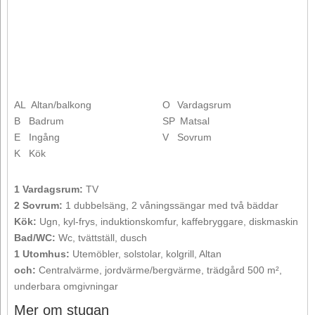
AL
Altan/balkong
O
Vardagsrum
B
Badrum
SP
Matsal
E
Ingång
V
Sovrum
K
Kök
1 Vardagsrum:
TV
2 Sovrum:
1 dubbelsäng, 2 våningssängar med två bäddar
Kök:
Ugn, kyl-frys, induktionskomfur, kaffebryggare, diskmaskin
Bad/WC:
Wc, tvättställ, dusch
1 Utomhus:
Utemöbler, solstolar, kolgrill, Altan
och:
Centralvärme, jordvärme/bergvärme, trädgård 500 m²,
underbara omgivningar
Mer om stugan