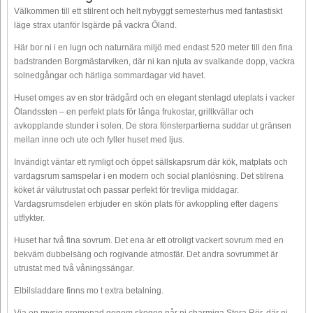
Välkommen till ett stilrent och helt nybyggt semesterhus med fantastiskt
läge strax utanför Isgärde på vackra Öland.
Här bor ni i en lugn och naturnära miljö med endast 520 meter till den fina
badstranden Borgmästarviken, där ni kan njuta av svalkande dopp, vackra
solnedgångar och härliga sommardagar vid havet.
Huset omges av en stor trädgård och en elegant stenlagd uteplats i vacker
Ölandssten – en perfekt plats för långa frukostar, grillkvällar och
avkopplande stunder i solen. De stora fönsterpartierna suddar ut gränsen
mellan inne och ute och fyller huset med ljus.
Invändigt väntar ett rymligt och öppet sällskapsrum där kök, matplats och
vardagsrum samspelar i en modern och social planlösning. Det stilrena
köket är välutrustat och passar perfekt för trevliga middagar.
Vardagsrumsdelen erbjuder en skön plats för avkoppling efter dagens
utflykter.
Huset har två fina sovrum. Det ena är ett otroligt vackert sovrum med en
bekväm dubbelsäng och rogivande atmosfär. Det andra sovrummet är
utrustat med två våningssängar.
Elbilsladdare finns mo t extra betalning.
Via en mysig promenad genom skogen når ni charmiga Stora Rör, där ni