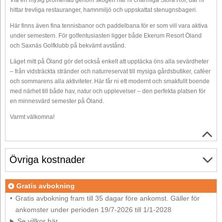
hittar trevliga restauranger, hamnmiljö och uppskattat stenugnsbageri.
Här finns även fina tennisbanor och paddelbana för er som vill vara aktiva
under semestern. För golfentusiasten ligger både Ekerum Resort Öland
och Saxnäs Golfklubb på bekvämt avstånd.
Läget mitt på Öland gör det också enkelt att upptäcka öns alla sevärdheter
– från vidsträckta stränder och naturreservat till mysiga gårdsbutiker, caféer
och sommarens alla aktiviteter. Här får ni ett modernt och smakfullt boende
med närhet till både hav, natur och upplevelser – den perfekta platsen för
en minnesvärd semester på Öland.
Varmt välkomna!
Övriga kostnader
Gratis avbokning
Gratis avbokning fram till 35 dagar före ankomst. Gäller för
ankomster under perioden 19/7-2026 till 1/1-2028
Se villkor här