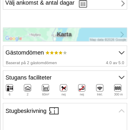
Välj ankomst & antal dagar
Karta
Gästomdömen
Baserat på 2 gästomdömen
4.0 av 5.0
Stugans faciliteter
6
2
60m²
nej
nej
Inkl.
300 m
Stugbeskrivning