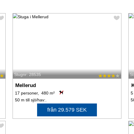
Stugnr: 28535
S
Mellerud
17 personer, 480 m²
5
50 m till sjö/hav:.
5
från 29.579 SEK