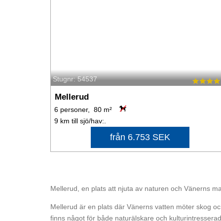
Stugnr: 54537
Mellerud
6 personer, 80 m²
9 km till sjö/hav:.
från 6.753 SEK
Mellerud, en plats att njuta av naturen och Vänerns ma
Mellerud är en plats där Vänerns vatten möter skog och
finns något för både naturälskare och kulturintresserade,