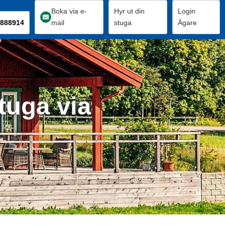
Boka via e-
Hyr ut din
Login
888914
mail
stuga
Ägare
tuga via