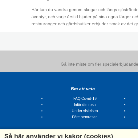
Här kan du vandra genom skogar och längs sjöstränder,
äventyr, och varje årstid bjuder på sina egna färger 
restauranger och gårdsbutiker erbjuder smak av det g
Gå inte miste om fler specialerbjudanden
Bra att veta
FAQ Covid-19
Inför din resa
Under vistelsen
Före hemresan
Så här använder vi kakor (cookies)