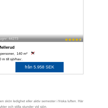
tugnr: 44273
ellerud
 personer, 140 m²
0 m till sjö/hav:.
från 5.958 SEK
skön ledighet eller aktiv semester i friska luften. Här
kter och stilla stunder vid sjön.