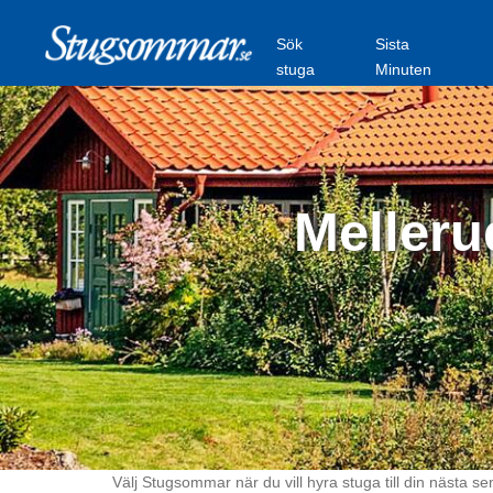
Sök
Sista
stuga
Minuten
Melleru
Välj Stugsommar när du vill hyra stuga till din nästa se