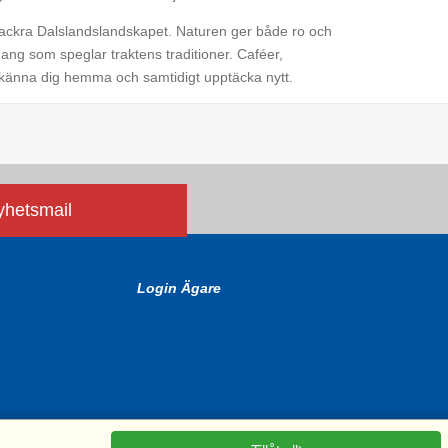
 vackra Dalslandslandskapet. Naturen ger både ro och
ang som speglar traktens traditioner. Caféer,
 känna dig hemma och samtidigt upptäcka nytt.
nyhetsmail
Login Ägare