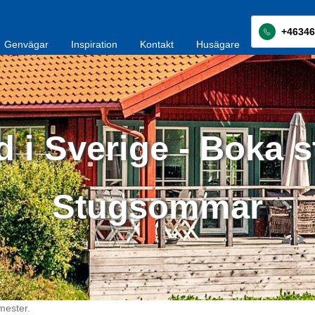
+46346
Genvägar
Inspiration
Kontakt
Husägare
d i Sverige - Boka s
Stugsommar
mester.