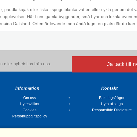
 paddla kajak eller fiska i spegelblanka vatten eller cykla genom det
och upplevelser. Här finns gamla byggnader, små byar och lokala evenem
enuina Dalsland. Orten är levande men ändå lugn, en plats där du kan
 eller nyhetstips från oss.
Ja tack till 
Information
Kontakt
Om oss
Bokningsfrågor
Hyresvillkor
Hyra ut stuga
Cookies
Responsible Disclosure
Personuppgiftspolicy