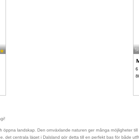
S
M
6
8
gi!
 öppna landskap. Den omväxlande naturen ger många möjligheter till en 
 det centrala läget i Dalsland gör detta till en perfekt bas för både utfly