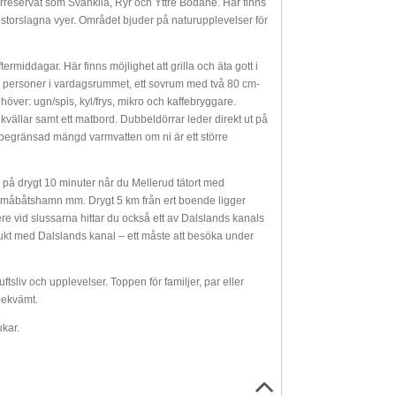
urreservat som Svankila, Ryr och Yttre Bodane. Här finns
storslagna vyer. Området bjuder på naturupplevelser för
ermiddagar. Här finns möjlighet att grilla och äta gott i
två personer i vardagsrummet, ett sovrum med två 80 cm-
över: ugn/spis, kyl/frys, mikro och kaffebryggare.
llar samt ett matbord. Dubbeldörrar leder direkt ut på
 begränsad mängd varmvatten om ni är ett större
 på drygt 10 minuter når du Mellerud tätort med
småbåtshamn mm. Drygt 5 km från ert boende ligger
e vid slussarna hittar du också ett av Dalslands kanals
kt med Dalslands kanal – ett måste att besöka under
ftsliv och upplevelser. Toppen för familjer, par eller
bekvämt.
kar.