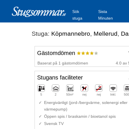
Sök
Sista
stuga
Minuten
Stuga:
Köpmannebro
,
Mellerud
,
Da
Gästomdömen
Baserat på 1 gästomdömen
4.0 av 
Stugans faciliteter
5
2
50m²
nej
nej
Inkl.
500
Energivänligt (jord-/bergvärme, solenergi eller
värmepump)
Öppen spis / braskamin / bioetanol spis
Svensk TV