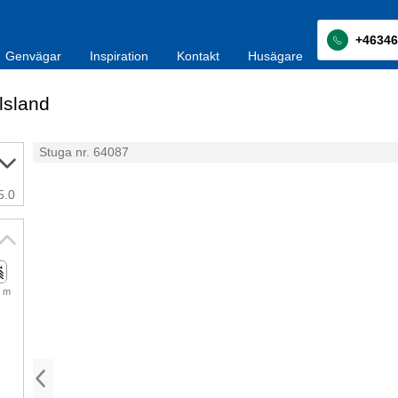
+46346
Genvägar
Inspiration
Kontakt
Husägare
lsland
Stuga nr. 64087
5.0
 m