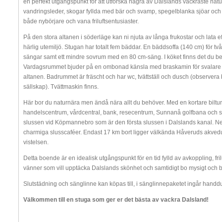
en perfekt utgångspunkt för att utforska några av Dalslands vackraste nat
vandringsleder, skogar fyllda med bär och svamp, spegelblanka sjöar och 
både nybörjare och vana friluftsentusiaster.
På den stora altanen i söderläge kan ni njuta av långa frukostar och lata eft
härlig utemiljö. Stugan har totalt fem bäddar. En bäddsoffa (140 cm) för 
sängar samt ett mindre sovrum med en 80 cm-säng. I köket finns det du beh
Vardagsrummet bjuder på en ombonad känsla med braskamin för svalare kvä
altanen. Badrummet är fräscht och har wc, tvättställ och dusch (observera
sällskap). Tvättmaskin finns.
Här bor du naturnära men ändå nära allt du behöver. Med en kortare biltur
handelscentrum, vårdcentral, bank, resecentrum, Sunnanå golfbana och 
slussen vid Köpmannebro som är den första slussen i Dalslands kanal. Ner
charmiga slusscaféer. Endast 17 km bort ligger välkända Håveruds akvedu
vistelsen.
Detta boende är en idealisk utgångspunkt för en tid fylld av avkoppling, frilu
vänner som vill upptäcka Dalslands skönhet och samtidigt bo mysigt och 
Slutstädning och sänglinne kan köpas till, i sänglinnepaketet ingår handdu
Välkommen till en stuga som ger er det bästa av vackra Dalsland!