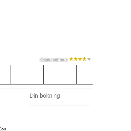
Gästomdömen
Din bokning
Sön