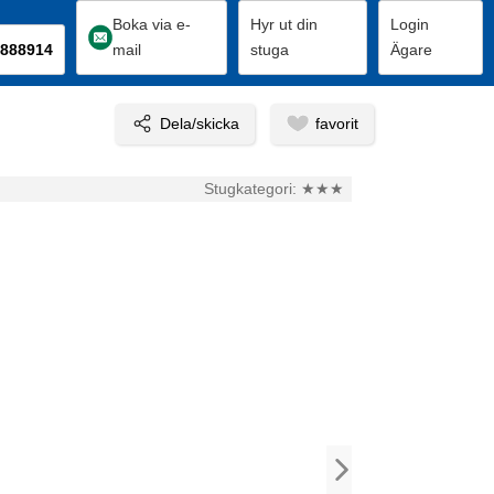
Boka via e-
Hyr ut din
Login
888914
mail
stuga
Ägare
Stugkategori:
★★★