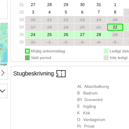
l
31
27
28
29
30
31
1
32
3
4
5
6
7
8
33
10
11
12
13
14
15
34
17
18
19
20
21
22
35
24
25
26
27
28
29
36
31
1
2
3
4
5
Möjlig ankomstdag
Ledigt da
Vald period
Inte ledigt
Stugbeskrivning
AL
Altan/balkong
B
Badrum
BY
Groventré
E
Ingång
K
Kök
O
Vardagsrum
Pr.
Privat