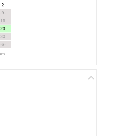
2
9
16
23
30
6
tum