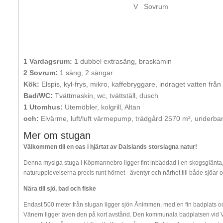
V
Sovrum
1 Vardagsrum:
1 dubbel extrasäng, braskamin
2 Sovrum:
1 säng, 2 sängar
Kök:
Elspis, kyl-frys, mikro, kaffebryggare, indraget vatten från
Bad/WC:
Tvättmaskin, wc, tvättställ, dusch
1 Utomhus:
Utemöbler, kolgrill, Altan
och:
Elvärme, luft/luft värmepump, trädgård 2570 m², underba
Mer om stugan
Välkommen till en oas i hjärtat av Dalslands storslagna natur!
Denna mysiga stuga i Köpmannebro ligger fint inbäddad i en skogsglänta, 
naturupplevelserna precis runt hörnet –äventyr och närhet till både sjöar 
Nära till sjö, bad och fiske
Endast 500 meter från stugan ligger sjön Ånimmen, med en fin badplats och 
Vänern ligger även den på kort avstånd. Den kommunala badplatsen vid Vi