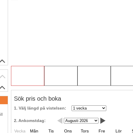
Sök pris och boka
.
1. Välj längd på vistelsen:
ll
2. Ankomstdag:
.
Vecka
Mån
Tis
Ons
Tors
Fre
Lör