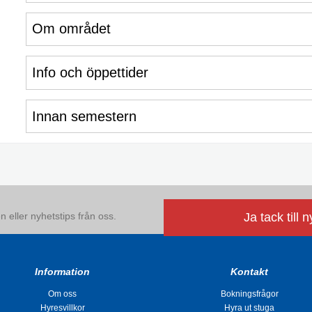
Om området
Info och öppettider
Innan semestern
 eller nyhetstips från oss.
Ja tack till 
Information
Kontakt
Om oss
Bokningsfrågor
Hyresvillkor
Hyra ut stuga