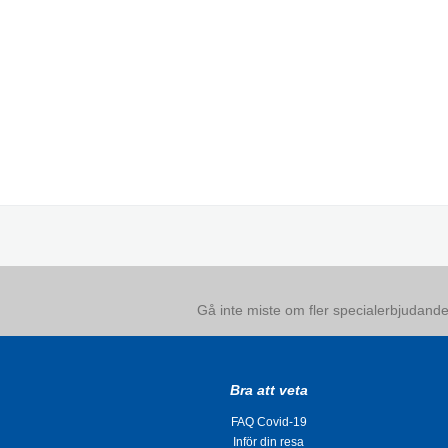
Gå inte miste om fler specialerbjudanden
Bra att veta
FAQ Covid-19
Inför din resa