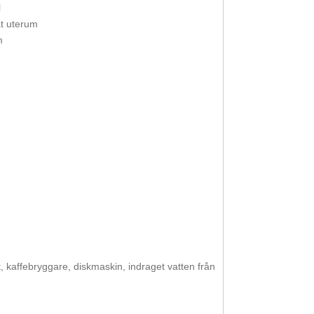
l
at uterum
m
kt, kaffebryggare, diskmaskin, indraget vatten från