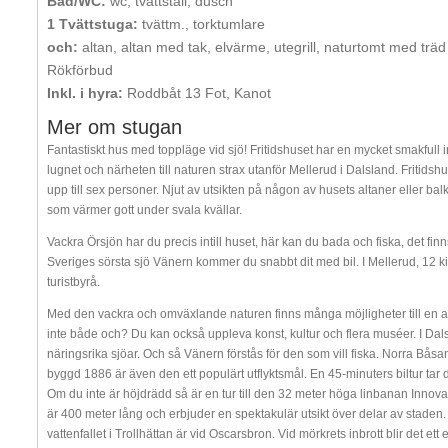
Bad/WC:
wc, tvättställ, dusch
1 Tvättstuga:
tvättm., torktumlare
och:
altan, altan med tak, elvärme, utegrill, naturtomt med trä
Rökförbud
Inkl. i hyra:
Roddbåt 13 Fot, Kanot
Mer om stugan
Fantastiskt hus med toppläge vid sjö! Fritidshuset har en mycket smakfull
lugnet och närheten till naturen strax utanför Mellerud i Dalsland. Fritidshu
upp till sex personer. Njut av utsikten på någon av husets altaner eller b
som värmer gott under svala kvällar.
Vackra Örsjön har du precis intill huset, här kan du bada och fiska, det fi
Sveriges sörsta sjö Vänern kommer du snabbt dit med bil. I Mellerud, 12 kil
turistbyrå.
Med den vackra och omväxlande naturen finns många möjligheter till en avko
inte både och? Du kan också uppleva konst, kultur och flera muséer. I Dals
näringsrika sjöar. Och så Vänern förstås för den som vill fiska. Norra Båsan
byggd 1886 är även den ett populärt utflyktsmål. En 45-minuters biltur tar dig
Om du inte är höjdrädd så är en tur till den 32 meter höga linbanan Innovat
är 400 meter lång och erbjuder en spektakulär utsikt över delar av staden. Ti
vattenfallet i Trollhättan är vid Oscarsbron. Vid mörkrets inbrott blir det e