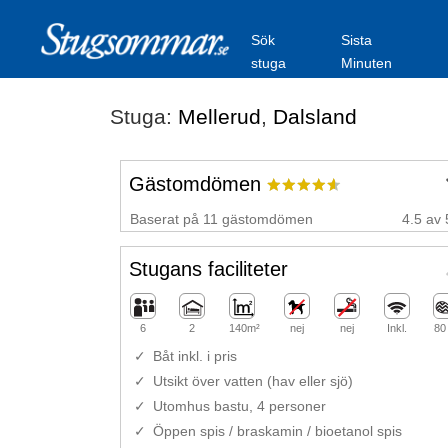
Sök
Sista
stuga
Minuten
Stuga:
Mellerud
,
Dalsland
Gästomdömen
Baserat på 11 gästomdömen
4.5 av 
Stugans faciliteter
6
2
140m²
nej
nej
Inkl.
80
Båt inkl. i pris
Utsikt över vatten (hav eller sjö)
Utomhus bastu, 4 personer
Öppen spis / braskamin / bioetanol spis