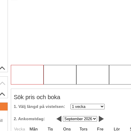
Sök pris och boka
1. Välj längd på vistelsen:
.
2. Ankomstdag:
ll
Vecka
Mån
Tis
Ons
Tors
Fre
Lör