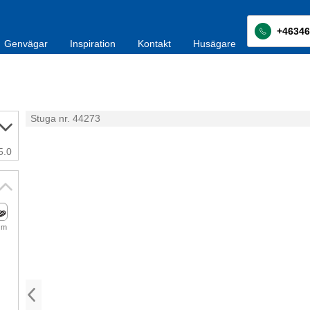
+46346
Genvägar
Inspiration
Kontakt
Husägare
Stuga nr. 44273
5.0
 m