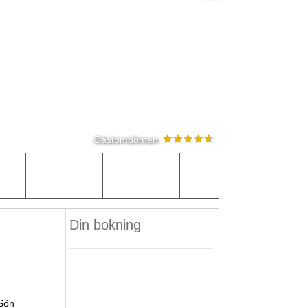
Gästomdömen
Din bokning
Sön