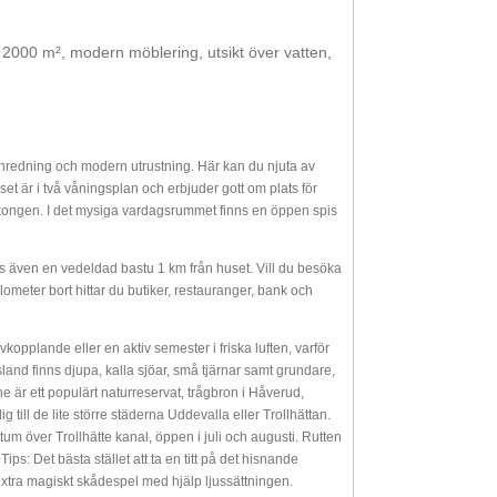
d 2000 m², modern möblering, utsikt över vatten,
 inredning och modern utrustning. Här kan du njuta av
set är i två våningsplan och erbjuder gott om plats för
alkongen. I det mysiga vardagsrummet finns en öppen spis
nns även en vedeldad bastu 1 km från huset. Vill du besöka
ometer bort hittar du butiker, restauranger, bank och
pplande eller en aktiv semester i friska luften, varför
land finns djupa, kalla sjöar, små tjärnar samt grundare,
e är ett populärt naturreservat, trågbron i Håverud,
 till de lite större städerna Uddevalla eller Trollhättan.
um över Trollhätte kanal, öppen i juli och augusti. Rutten
ps: Det bästa stället att ta en titt på det hisnande
tt extra magiskt skådespel med hjälp ljussättningen.