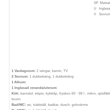
SP
Matsa
U
Inglas
V
Sovru
1 Vardagsrum:
2 sängar, kamin, TV
2 Sovrum:
1 dubbelsäng, 1 dubbelsäng
1 Allrum:
1 Inglasad veranda/uterum:
Kök:
barnstol, elspis, kylskåp, frysbox 60 - 99 l., mikro, spisflä
brunn
Bad/WC:
wc, tvättställ, badkar, dusch, golvvärme