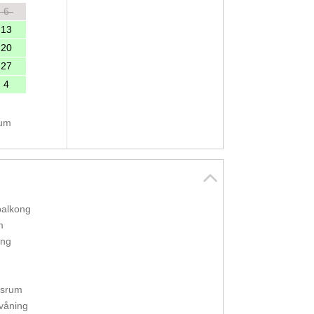
6
13
20
27
4
tum
balkong
m
ing
gsrum
våning