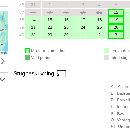
36
31
1
2
3
4
5
37
7
8
9
10
11
12
38
14
15
16
17
18
19
39
21
22
23
24
25
26
40
28
29
30
1
2
3
Möjlig ankomstdag
Ledigt da
Vald period
Inte ledigt
Stugbeskrivning
AL
Altan/
B
Badru
D
Förvar
E
Ingång
K
Kök
O
Varda
ST
Under