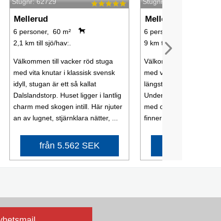
Stugnr: 62729
Stugnr: 54537
Mellerud
Mellerud
6 personer, 60 m²
6 personer, 80 m²
2,1 km till sjö/hav:.
9 km till sjö/hav:.
Välkommen till vacker röd stuga
Välkommen till vacker r
med vita knutar i klassisk svensk
med vita knutar med glit
idyll, stugan är ett så kallat
längst med huset och de
Dalslandstorp. Huset ligger i lantlig
Underbar stillsam och lan
charm med skogen intill. Här njuter
med otrolig vacker omgi
an av lugnet, stjärnklara nätter, ...
finner man ro för kropp oc
från 5.562 SEK
från 6.753 
nyhetsmail