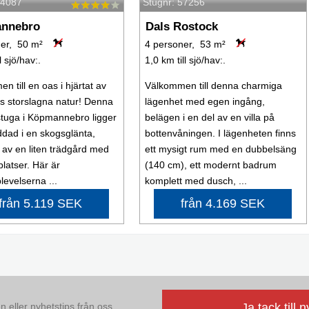
64087
Stugnr: 57256
nnebro
Dals Rostock
er, 50 m²
4 personer, 53 m²
l sjö/hav:.
1,0 km till sjö/hav:.
n till en oas i hjärtat av
Välkommen till denna charmiga
s storslagna natur! Denna
lägenhet med egen ingång,
tuga i Köpmannebro ligger
belägen i en del av en villa på
äddad i en skogsglänta,
bottenvåningen. I lägenheten finns
av en liten trädgård med
ett mysigt rum med en dubbelsäng
platser. Här är
(140 cm), ett modernt badrum
levelserna ...
komplett med dusch, ...
från 5.119 SEK
från 4.169 SEK
 eller nyhetstips från oss.
Ja tack till 