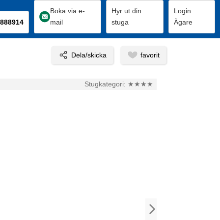
Boka via e-
Hyr ut din
Login
888914
mail
stuga
Ägare
Stugkategori:
★★★★