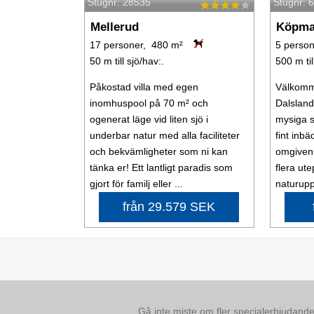
Stugnr: 28535
Stugnr: 
Mellerud
Köpma
17 personer, 480 m²
5 person
50 m till sjö/hav:.
500 m til
Påkostad villa med egen
Välkomme
inomhuspool på 70 m² och
Dalsland
ogenerat läge vid liten sjö i
mysiga s
underbar natur med alla faciliteter
fint inb
och bekvämligheter som ni kan
omgiven 
tänka er! Ett lantligt paradis som
flera ute
gjort för familj eller ...
naturupp
från 29.579 SEK
Gå inte miste om fler specialerbjudanden