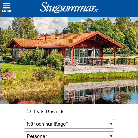
×
Menu
Sök stuga
Sista Minuten
Genvägar
Inspiration
Kontakt
Husägare
Se hur mycket du kan tjäna
Dals Rostock
Räkna ut din
När och hur länge?
hyresintäkt
Personer