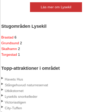
Läs mer om Lysekil
Stugområden Lysekil
Brastad
6
Grundsund
2
Skalhamn
2
Torgestad
1
Topp-attraktioner i området
Havets Hus
Stångehuvud naturreservat
Utkikstornet
Lysekils snorkelleder
Victoriastigen
City-Tuffen