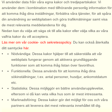
skär, att komma ut i skärgården är väl värt ett besök när man är här.
Vi använder data från våra egna kakor och tredjepartskakor. Vi
använder dem i kombination med tillhörande personlig information för
Tycker du om fisk och skaldjur är Lysekil den självklara platsen att
att komma ihåg dina inställningar, förbättra våra tjänster, för att spåra
vara på, här kan man avnjuta havets läckerheter oavsett årstid.
din användning av webbplatsen och göra trafikmätningar samt visa
Utbudet av lokalproducerad mat är överraskande stort, här finns
de mest relevanta meddelandena för dig.
något för alla smaker. För den badsugne är möjligheten till ett
Nedan kan du välja att säga ok till alla kakor eller välja vilka av våra
svalkande dopp aldrig långt borta och på vissa platser finns
valfria kakor du vill acceptera.
badstegar ilagda året om för den den som vill ta sig ett vinterbad. På
Läs mer om vår cookie- och sekretesspolicy
. Du kan också återkalla
anvisade platser får även våra fyrbenta vänner möjlighet att doppa
ditt samtycke
här
.
tassarna.
Nödvändiga: Dessa kakor hjälper till att säkerställa att vår
webbplats fungerar genom att aktivera grundläggande
Västerhavspromenaden inbjuder till många fina intryck under den
funktioner som att komma ihåg listan över favorithus.
1100 meter långa bryggpromenaden utmed granitklippor och
Funktionella: Dessa används för att komma ihåg dina
fantastisk utsikt över det glittrande havet. Det går fint att ta sig runt
sökinställningar, t.ex. antal personer, husdjur, ankomstdatum
med såväl barnvagn som rullator och det finns två grillplatser om
etc.
magarna börjar kurra. Det finns gott om viloplatser, bänkar och
Statistiska: Dessa möjliggör en bättre användarupplevelse,
badstegar längs promenaden - för den modige även ett hopptorn.
eftersom vi då kan veta vilka hus som är mest intressanta.
Lysekil är det perfekta resmålet för allifrån den lekfulla familjen till
Marknadsföring: Dessa kakor gör det möjligt för oss och våra
den livsnjutande pensionären, välkomna!
partners att leverera det mest relevanta innehållet till dig.