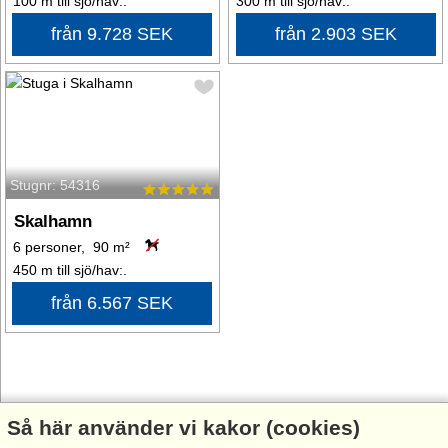
100 m till sjö/hav:.
300 m till sjö/hav:.
från 9.728 SEK
från 2.903 SEK
Stugnr: 54316
Skalhamn
6 personer, 90 m²
450 m till sjö/hav:.
från 6.567 SEK
Lysekil är fullt av vackra platser, välkommen att hitta din egen
Så här använder vi kakor (cookies)
favoritplats. Man möts av en otrolig kustlinje med sina holmar och