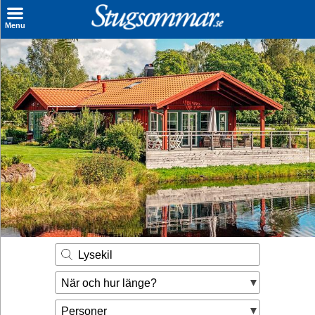
×
Menu
Sök stuga
Sista Minuten
Genvägar
Inspiration
Kontakt
Husägare
Se hur mycket du kan tjäna
Lysekil
Räkna ut din
När och hur länge?
hyresintäkt
Personer