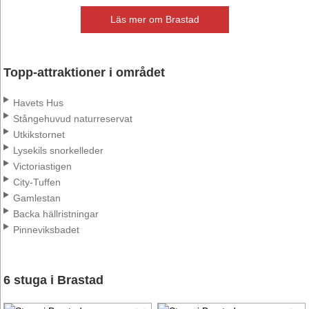
Läs mer om Brastad
Topp-attraktioner i området
Havets Hus
Stångehuvud naturreservat
Utkikstornet
Lysekils snorkelleder
Victoriastigen
City-Tuffen
Gamlestan
Backa hällristningar
Pinneviksbadet
6 stuga i Brastad