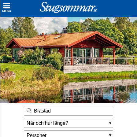
×
Menu
Sök stuga
Sista Minuten
Genvägar
Inspiration
Kontakt
Husägare
Se hur mycket du kan tjäna
Brastad
Räkna ut din
När och hur länge?
hyresintäkt
Personer