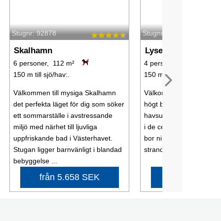
Stugnr: 92878
Stugnr: 43907
Skalhamn
Lysekil
6 personer, 112 m²
4 personer, 35 m²
150 m till sjö/hav:.
150 m till sjö/hav:.
Välkommen till mysiga Skalhamn
Välkommen till denna tre
det perfekta läget för dig som söker
högt belägna lägenhet 
ett sommarställe i avstressande
havsutsikt som är en del 
miljö med närhet till ljuvliga
i de centrala delarna av 
uppfriskande bad i Västerhavet.
bor ni på perfekt gångav
Stugan ligger barnvänligt i blandad
strandpromenaden in till 
bebyggelse ...
från 5.658 SEK
från 7.042 