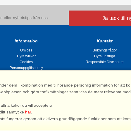
 eller nyhetstips från oss.
Ja tack till 
Information
Kontakt
Om oss
Bokningsfrågor
Hyresvillkor
Hyra ut stuga
Cookies
Responsible Disclosure
Personuppgiftspolicy
nder dem i kombination med tillhörande personlig information för att 
 av webbplatsen och göra trafikmätningar samt visa de mest relevanta me
Stugsommar |
Kvarngatan 2, 311 32 Falkenberg | Sverige
: 031 155 200| e-post:
info@stugsommar.se
| Org.nr. 516403-1691| Bankgiro 5209-
valfria kakor du vill acceptera.
*) Fullständigt firmanamn, se hyresvillkor
 ditt samtycke
här
.
bplats fungerar genom att aktivera grundläggande funktioner som att kom
Du är här: Lysekil, Bohuslän, Stuga 68902, 4 personer, Sjö/Havsutsikt