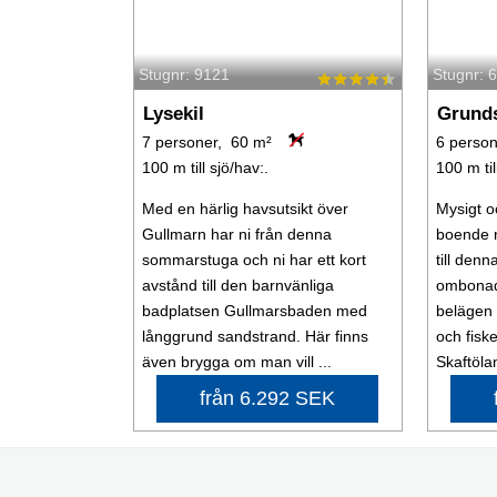
Stugnr: 9121
Stugnr: 
Lysekil
Grund
7 personer, 60 m²
6 person
100 m till sjö/hav:.
100 m til
Med en härlig havsutsikt över
Mysigt o
Gullmarn har ni från denna
boende 
sommarstuga och ni har ett kort
till den
avstånd till den barnvänliga
ombonad
badplatsen Gullmarsbaden med
belägen 
långgrund sandstrand. Här finns
och fisk
även brygga om man vill ...
Skaftölan
från 6.292 SEK