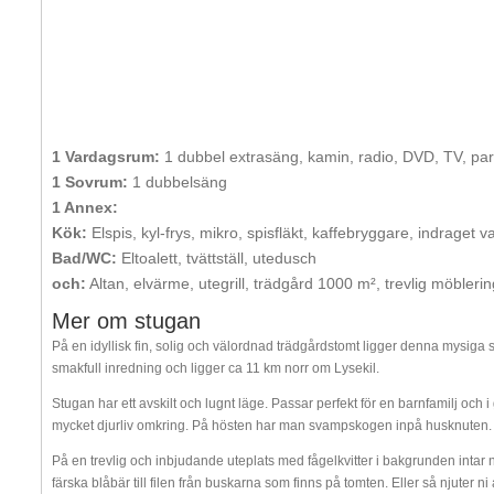
1 Vardagsrum:
1 dubbel extrasäng, kamin, radio, DVD, TV, pa
1 Sovrum:
1 dubbelsäng
1 Annex:
Kök:
Elspis, kyl-frys, mikro, spisfläkt, kaffebryggare, indraget v
Bad/WC:
Eltoalett, tvättställ, utedusch
och:
Altan, elvärme, utegrill, trädgård 1000 m², trevlig möblerin
Mer om stugan
På en idyllisk fin, solig och välordnad trädgårdstomt ligger denna mysiga
smakfull inredning och ligger ca 11 km norr om Lysekil.
Stugan har ett avskilt och lugnt läge. Passar perfekt för en barnfamilj oc
mycket djurliv omkring. På hösten har man svampskogen inpå husknuten.
På en trevlig och inbjudande uteplats med fågelkvitter i bakgrunden intar
färska blåbär till filen från buskarna som finns på tomten. Eller så njuter