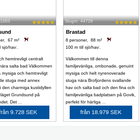
61683
Stugnr: 44728
sund
Brastad
er, 67 m²
8 personer, 88 m²
l sjö/hav:.
100 m till sjö/hav:.
ch hemtrevligt centralt
Välkommen till denna
nära salta bad Välkommen
familjevänliga, ombonade, genuint
na mysiga och hemtrevligt
mysiga och helt nyrenoverade
e stuga med annex
stuga nära Brofjordens svallande
i den charmiga kustidyllen
hav och salta bad och den fina och
eläget Grundsund på
familjevänliga badplatsen på Govik,
det. Det ...
perfekt för härliga ...
från 9.728 SEK
från 18.979 SEK