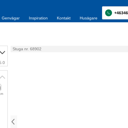
+46346
Genvägar
Inspiration
Kontakt
Husägare
Stuga nr. 68902
5.0
 km