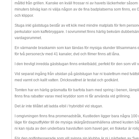
måltid från grillen. Kanske en kväll frossar ni av havets läckerheter såsom
minuters bilväg kan ni välja någon av de fina badplatserna som finns, ex 
och klippor.
Stuga inkl gäststuga består av ett kök med mindre matplats för fem personer
perkulator som kaffebryggare. I sovrummet finns härlig bekväm dubbelsä
vardagsrummet.
En värmande braskamin som kan tändas för mysiga stunder tillsammans en
för två personer,tv med 41 kanaler, dvd och filmer finns att låna.
I den trevligt inredda gäststugan finns enkelbädd, perfekt för den som vill var
Vid separat ingång från utsidan på gäststugan har ni toalettrum med tvätts
med varmt och kallt vatten. Dricksvattnet är testat och godkänt.
Tomten har en härlig gräsmatta för barfota barn med spring i benen, lämplig
finns fina rabatter varav med kryddor som ni får använda vid grillning.
Det är inte tillåtet att ladda elbil / hybridbil vid stugan.
I omgivningen finns fina promenadstråk, Kustleden ligger bara några 100 m 
läge för dagsutflykter till de mysiga skärgårdssamhällena utmed kusten både
ni kan njuta av den underbara havsluften som havet ger, en fisketur är roligt 
För den golfintresserade som vill svinga sin klubba är ni i närheten av Sv