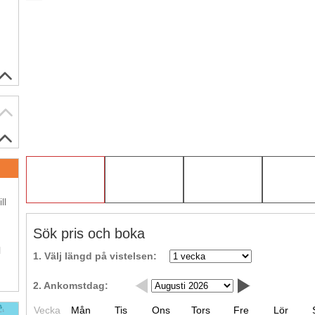
.
ll
Sök pris och boka
.
l
1. Välj längd på vistelsen:
2. Ankomstdag:
Vecka
Mån
Tis
Ons
Tors
Fre
Lör