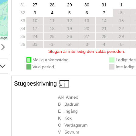
31
27
28
29
30
31
1
32
3
4
5
6
7
8
33
10
11
12
13
14
15
34
17
18
19
20
21
22
35
24
25
26
27
28
29
36
31
1
2
3
4
5
Stugan är inte ledig den valda perioden.
Möjlig ankomstdag
Ledigt da
Vald period
Inte ledigt
Stugbeskrivning
AN
Annex
B
Badrum
E
Ingång
K
Kök
O
Vardagsrum
V
Sovrum