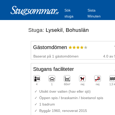
Sök
Sista
stuga
Minuten
Stuga:
Lysekil
,
Bohuslän
Gästomdömen
Baserat på 1 gästomdömen
4.0 av 
Stugans faciliteter
4
1
60m²
nej
nej
1,5
Utsikt över vatten (hav eller sjö)
Öppen spis / braskamin / bioetanol spis
1 badrum
Byggår 1960, renoverat 2015