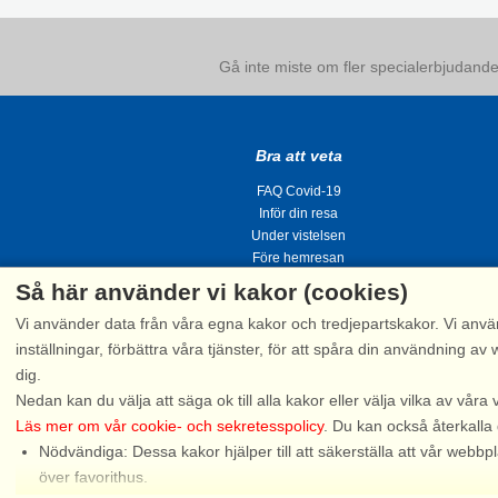
Gå inte miste om fler specialerbjudanden
Bra att veta
FAQ Covid-19
Inför din resa
Under vistelsen
Före hemresan
Så här använder vi kakor (cookies)
Vi använder data från våra egna kakor och tredjepartskakor. Vi anvä
inställningar, förbättra våra tjänster, för att spåra din användning
dig.
Tel.
Nedan kan du välja att säga ok till alla kakor eller välja vilka av våra 
Läs mer om vår cookie- och sekretesspolicy
. Du kan också återkalla
Nödvändiga: Dessa kakor hjälper till att säkerställa att vår web
Snak
över favorithus.