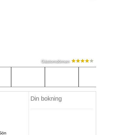
Gästomdömen
Din bokning
Sön