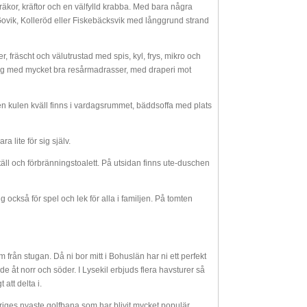
 räkor, kräftor och en välfylld krabba. Med bara några
Govik, Kolleröd eller Fiskebäcksvik med långgrund strand
, fräscht och välutrustad med spis, kyl, frys, mikro och
ng med mycket bra resårmadrasser, med draperi mot
 kulen kväll finns i vardagsrummet, bäddsoffa med plats
a lite för sig själv.
täll och förbränningstoalett. På utsidan finns ute-duschen
 också för spel och lek för alla i familjen. På tomten
från stugan. Då ni bor mitt i Bohuslän har ni ett perfekt
 åt norr och söder. I Lysekil erbjuds flera havsturer så
att delta i.
eriges nyaste golfbana som har blivit mycket populär