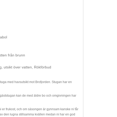
rabol
atten från brunn
g, utsikt över vatten, Rökförbud
 stuga med havsutsikt mot Brofjorden. Stugan har en
h i gäststugan kan de med äldre bo och omgivningen har
 ni er frukost, och om säsongen är gynnsam kanske ni får
 ni av den lugna stillsamma kvällen medan ni har en god