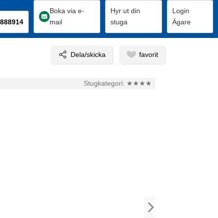
Boka via e-
Hyr ut din
Login
888914
mail
stuga
Ägare
Stugkategori:
★★★★