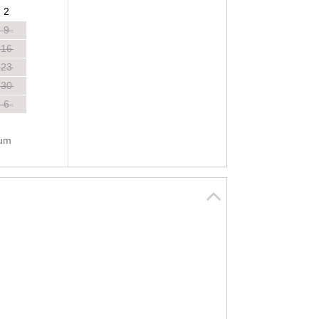
2
9
16
23
30
6
tum