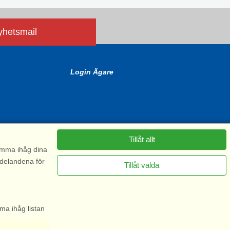
nyhetsmail
Login Ägare
Tillåt allt
komma ihåg dina
ddelandena för
Tillåt valda
6575
ma ihåg listan