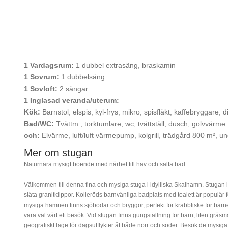
1 Vardagsrum:
1 dubbel extrasäng, braskamin
1 Sovrum:
1 dubbelsäng
1 Sovloft:
2 sängar
1 Inglasad veranda/uterum:
Kök:
Barnstol, elspis, kyl-frys, mikro, spisfläkt, kaffebryggare, 
Bad/WC:
Tvättm., torktumlare, wc, tvättställ, dusch, golvvärme
och:
Elvärme, luft/luft värmepump, kolgrill, trädgård 800 m², 
Mer om stugan
Naturnära mysigt boende med närhet till hav och salta bad.
Välkommen till denna fina och mysiga stuga i idylliska Skalhamn. Stugan lig
släta granitklippor. Kolleröds barnvänliga badplats med toalett är populär 
mysiga hamnen finns sjöbodar och bryggor, perfekt för krabbfiske för barne
vara väl värt ett besök. Vid stugan finns gungställning för barn, liten gräs
geografiskt läge för dagsutflykter åt både norr och söder. Besök de mysig