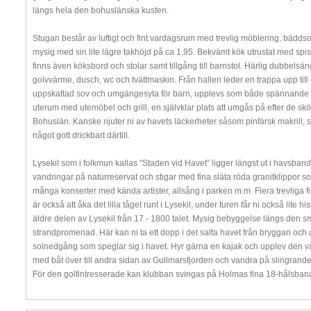
längs hela den bohuslänska kusten.
Stugan består av luftigt och fint vardagsrum med trevlig möblering, bädd
mysig med sin lite lägre takhöjd på ca 1,95. Bekvämt kök utrustat med spis,
finns även köksbord och stolar samt tillgång till barnstol. Härlig dubbels
golvvärme, dusch, wc och tvättmaskin. Från hallen leder en trappa upp till e
uppskattad sov och umgängesyta för barn, upplevs som både spännande och 
uterum med utemöbel och grill, en självklar plats att umgås på efter de skön
Bohuslän. Kanske njuter ni av havets läckerheter såsom pinfärsk makrill, sa
något gott drickbart därtill.
Lysekil som i folkmun kallas ”Staden vid Havet” ligger längst ut i havsband
vandringar på naturreservat och stigar med fina släta röda granitklippor
många konserter med kända artister, allsång i parken m.m. Flera trevliga fin
är också att åka det lilla tåget runt i Lysekil, under turen får ni också lite
äldre delen av Lysekil från 17 - 1800 talet. Mysig bebyggelse längs den 
strandpromenad. Här kan ni ta ett dopp i det salta havet från bryggan och 
solnedgång som speglar sig i havet. Hyr gärna en kajak och upplev den va
med båt över till andra sidan av Gullmarsfjorden och vandra på slingrande
För den golfintresserade kan klubban svingas på Holmas fina 18-hålsban