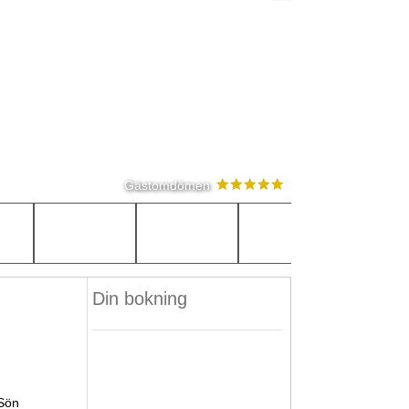
Gästomdömen
Din bokning
Sön