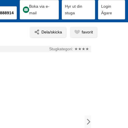
Boka via e-
Hyr ut din
Login
888914
mail
stuga
Ägare
Stugkategori:
★★★★