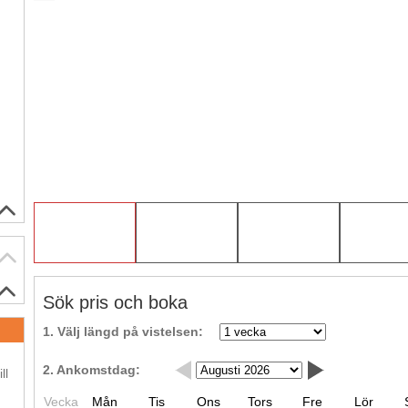
Sök pris och boka
1. Välj längd på vistelsen:
.
2. Ankomstdag:
ll
Vecka
Mån
Tis
Ons
Tors
Fre
Lör