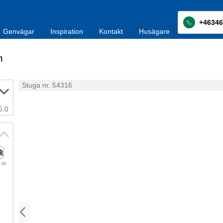
+46346
Genvägar
Inspiration
Kontakt
Husägare
n
Stuga nr. 54316
5.0
 m