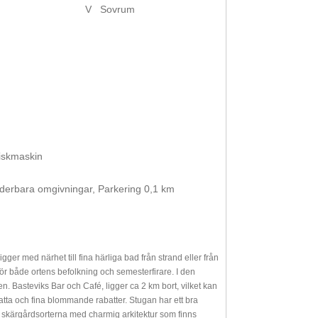
V
Sovrum
diskmaskin
underbara omgivningar, Parkering 0,1 km
ger med närhet till fina härliga bad från strand eller från
för både ortens befolkning och semesterfirare. I den
n. Basteviks Bar och Café, ligger ca 2 km bort, vilket kan
matta och fina blommande rabatter. Stugan har ett bra
a skärgårdsorterna med charmig arkitektur som finns