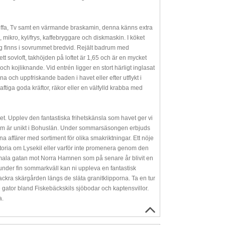
soffa, Tv samt en värmande braskamin, denna känns extra
 mikro, kyl/frys, kaffebryggare och diskmaskin. I köket
äng finns i sovrummet bredvid. Rejält badrum med
tt sovloft, takhöjden på loftet är 1,65 och är en mycket
kojliknande. Vid entrén ligger en stort härligt inglasat
a och uppfriskande baden i havet eller efter utflykt i
ftiga goda kräftor, räkor eller en välfylld krabba med
et. Upplev den fantastiska frihetskänsla som havet ger vi
 som är unikt i Bohuslän. Under sommarsäsongen erbjuds
a affärer med sortiment för olika smakriktningar. Ett nöje
 historia om Lysekil eller varför inte promenera genom den
smala gatan mot Norra Hamnen som på senare år blivit en
under fin sommarkväll kan ni uppleva en fantastisk
ckra skärgården längs de släta granitklipporna. Ta en tur
 gator bland Fiskebäckskils sjöbodar och kaptensvillor.
a.