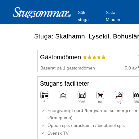
Sök
Sista
stuga
Minuten
Stuga:
Skalhamn
,
Lysekil
,
Bohuslä
Gästomdömen
Baserat på 1 gästomdömen
5.0 av 
Stugans faciliteter
6
1
90m²
nej
nej
450
Energivänligt (jord-/bergvärme, solenergi eller
värmepump)
Öppen spis / braskamin / bioetanol spis
Svensk TV