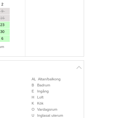
2
9
16
23
30
6
tum
AL
Altan/balkong
B
Badrum
E
Ingång
H
Loft
K
Kök
O
Vardagsrum
U
Inglasat uterum