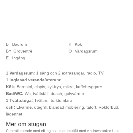
B
Badrum
K
Kök
BY
Groventré
O
Vardagsrum
E
Ingång
1 Vardagsrum:
1 säng och 2 extrasängar, radio, TV
1 Inglasad veranda/uterum:
Kök:
Barnstol, elspis, kyl-frys, mikro, kaffebryggare
Bad/WC:
Wc, tvättställ, dusch, golvvärme
1 Tvättstuga:
Tvättm., torktumlare
och:
Elvärme, utegrill, blandad möblering, tätort, Rökförbud,
lägenhet
Mer om stugan
Centralt boende med ett inglasat uterum klätt med vindruvsrankor i taket