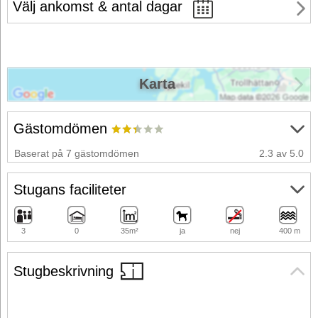
Välj ankomst & antal dagar
Karta
Gästomdömen
Baserat på 7 gästomdömen
2.3 av 5.0
Stugans faciliteter
3
0
35m²
ja
nej
400 m
Stugbeskrivning