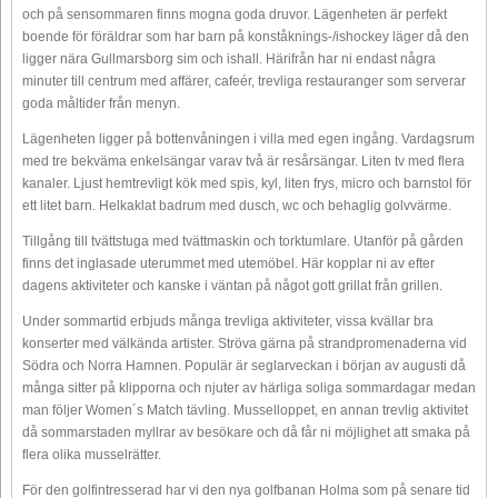
och på sensommaren finns mogna goda druvor. Lägenheten är perfekt
boende för föräldrar som har barn på konståknings-/ishockey läger då den
ligger nära Gullmarsborg sim och ishall. Härifrån har ni endast några
minuter till centrum med affärer, cafeér, trevliga restauranger som serverar
goda måltider från menyn.
Lägenheten ligger på bottenvåningen i villa med egen ingång. Vardagsrum
med tre bekväma enkelsängar varav två är resårsängar. Liten tv med flera
kanaler. Ljust hemtrevligt kök med spis, kyl, liten frys, micro och barnstol för
ett litet barn. Helkaklat badrum med dusch, wc och behaglig golvvärme.
Tillgång till tvättstuga med tvättmaskin och torktumlare. Utanför på gården
finns det inglasade uterummet med utemöbel. Här kopplar ni av efter
dagens aktiviteter och kanske i väntan på något gott grillat från grillen.
Under sommartid erbjuds många trevliga aktiviteter, vissa kvällar bra
konserter med välkända artister. Ströva gärna på strandpromenaderna vid
Södra och Norra Hamnen. Populär är seglarveckan i början av augusti då
många sitter på klipporna och njuter av härliga soliga sommardagar medan
man följer Women´s Match tävling. Musselloppet, en annan trevlig aktivitet
då sommarstaden myllrar av besökare och då får ni möjlighet att smaka på
flera olika musselrätter.
För den golfintresserad har vi den nya golfbanan Holma som på senare tid