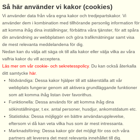
Så här använder vi kakor (cookies)
Lysekil
Brastad
Vi använder data från våra egna kakor och tredjepartskakor. Vi
7 personer, 60 m²
8 personer, 88 m²
använder dem i kombination med tillhörande personlig information för
100 m till sjö/hav:.
100 m till sjö/hav:.
att komma ihåg dina inställningar, förbättra våra tjänster, för att spåra
Med en härlig havsutsikt över
Välkommen till denna
din användning av webbplatsen och göra trafikmätningar samt visa
Gullmarn har ni från denna
familjevänliga, ombonade,
de mest relevanta meddelandena för dig.
sommarstuga och ni har ett kort
genuint mysiga och helt
Nedan kan du välja att säga ok till alla kakor eller välja vilka av våra
avstånd till den barnvänliga
nyrenoverade stuga nära
valfria kakor du vill acceptera.
badplatsen Gullmarsbaden med
Brofjordens svallande hav och
Läs mer om vår cookie- och sekretesspolicy
. Du kan också återkalla
långgrund sandstrand. Här finns
salta bad och den fina och
ditt samtycke
här
.
även brygga om man vill ...
familjevänliga badplatsen på
Nödvändiga: Dessa kakor hjälper till att säkerställa att vår
Govik, perfekt för härliga ...
webbplats fungerar genom att aktivera grundläggande funktioner
som att komma ihåg listan över favorithus.
Funktionella: Dessa används för att komma ihåg dina
från 6.292 SEK
från 18.979 SEK
sökinställningar, t.ex. antal personer, husdjur, ankomstdatum etc.
Statistiska: Dessa möjliggör en bättre användarupplevelse,
eftersom vi då kan veta vilka hus som är mest intressanta.
Marknadsföring: Dessa kakor gör det möjligt för oss och våra
partners att leverera det mest relevanta innehållet till dig.