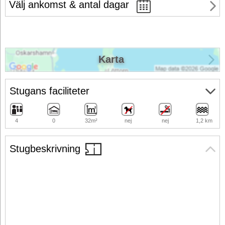
Välj ankomst & antal dagar
Karta
Stugans faciliteter
4
0
32m²
nej
nej
1,2 km
Stugbeskrivning