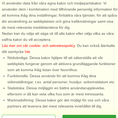
Vi använder data från våra egna kakor och tredjepartskakor. Vi
Böda
Böda
använder dem i kombination med tillhörande personlig information för
4 personer, 23 m²
6 personer, 100 m²
att komma ihåg dina inställningar, förbättra våra tjänster, för att spåra
300 m till sjö/hav:.
1,1 km till sjö/hav:.
din användning av webbplatsen och göra trafikmätningar samt visa
Mysig stuga mitt i Ölands
Välkommen till ett härligt
de mest relevanta meddelandena för dig.
sommarparadis Böda, där ni
semesterboende på norra
Nedan kan du välja att säga ok till alla kakor eller välja vilka av våra
har gångavstånd till den
Öland – perfekt för dig som
valfria kakor du vill acceptera.
underbart böljande vidsträckta
söker lugn, närhet till havet och
Läs mer om vår cookie- och sekretesspolicy
. Du kan också återkalla
sandstranden. Stugan som
gott om plats för hela
ditt samtycke
här
.
renoverades 2018 är i fint skick
sällskapet. Huset ligger nära
Nödvändiga: Dessa kakor hjälper till att säkerställa att vår
med öppet upp till nock för
Böda med närheten till den
webbplats fungerar genom att aktivera grundläggande funktioner
härlig ...
underbart ...
som att komma ihåg listan över favorithus.
Funktionella: Dessa används för att komma ihåg dina
från 6.468 SEK
från 8.872 SEK
sökinställningar, t.ex. antal personer, husdjur, ankomstdatum etc.
Statistiska: Dessa möjliggör en bättre användarupplevelse,
eftersom vi då kan veta vilka hus som är mest intressanta.
Marknadsföring: Dessa kakor gör det möjligt för oss och våra
partners att leverera det mest relevanta innehållet till dig.