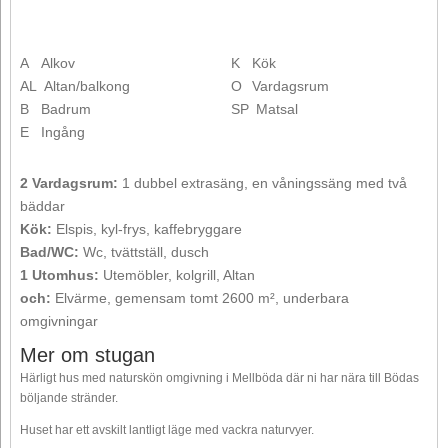
A
Alkov
K
Kök
AL
Altan/balkong
O
Vardagsrum
B
Badrum
SP
Matsal
E
Ingång
2 Vardagsrum:
1 dubbel extrasäng, en våningssäng med två
bäddar
Kök:
Elspis, kyl-frys, kaffebryggare
Bad/WC:
Wc, tvättställ, dusch
1 Utomhus:
Utemöbler, kolgrill, Altan
och:
Elvärme, gemensam tomt 2600 m², underbara
omgivningar
Mer om stugan
Härligt hus med naturskön omgivning i Mellböda där ni har nära till Bödas
böljande stränder.
Huset har ett avskilt lantligt läge med vackra naturvyer.