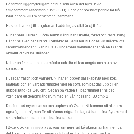
På tomten ligger ytterligare ett hus som även det hyrs ut via
Stugsommar/Dancenter (hus: 50500). Detta gör boendet perfekt för två
familjer som vill fira semester tillsammans.
Huset uthyres ej till ungdomar. Laddning av elbil är ej tillåten
Ni har bara 1,8km till Böda hamn där ni har fiskaffär, rökeri och restaurang.
Här finns även badstrand. Fortsätter ni lite till har ni Bödas vidsträckta vita
sandstränder där ni kan njuta av underbara sommardagar på en Ölands
absolut vackraste stränder.
Ni har en fin altan med utemöbler och där ni kan umgås och njuta av
semestern.
Huset är fräscht och välinrett. Ni har en öppen sällskapsyta med kök,
matplats och en vardagsrumsdel med en soffa som bäddas upp till en
dubbelsäng (ca. 140 cm). Sedan på vägen till badrummet finns det
ytterligare ett genomgångsrum med en våningssäng (80 cm x 2).
Det finns så mycket att se och uppleva på Öland. Ni kommer att hitta era
egna ”guldkorn”, men för att nämna några förslag så har ni fina Byrum med
sin underbara strand och sina fina raukar.
I Byxelkrok kan ni njuta av strosa runt nere vid båtstugorna i hamnen där
det finns gott om restauranger och butiker. Här finns även vackra