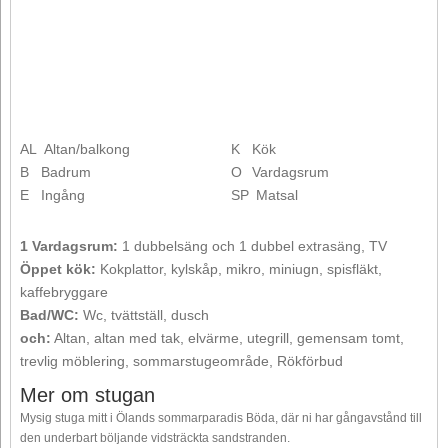
AL
Altan/balkong
K
Kök
B
Badrum
O
Vardagsrum
E
Ingång
SP
Matsal
1 Vardagsrum:
1 dubbelsäng och 1 dubbel extrasäng, TV
Öppet kök:
Kokplattor, kylskåp, mikro, miniugn, spisfläkt,
kaffebryggare
Bad/WC:
Wc, tvättställ, dusch
och:
Altan, altan med tak, elvärme, utegrill, gemensam tomt,
trevlig möblering, sommarstugeområde, Rökförbud
Mer om stugan
Mysig stuga mitt i Ölands sommarparadis Böda, där ni har gångavstånd till
den underbart böljande vidsträckta sandstranden.