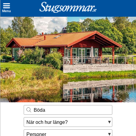
×
Menu
Sök stuga
Sista Minuten
Genvägar
Inspiration
Kontakt
Husägare
Se hur mycket du kan tjäna
Böda
Räkna ut din
När och hur länge?
hyresintäkt
Personer