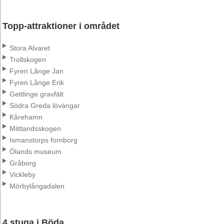
Topp-attraktioner i området
Stora Alvaret
Trollskogen
Fyren Långe Jan
Fyren Långe Erik
Gettlinge gravfält
Södra Greda lövängar
Kårehamn
Mittlandsskogen
Ismanstorps fornborg
Ölands museum
Gråborg
Vickleby
Mörbylångadalen
4 stuga i Böda