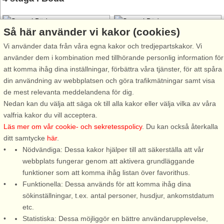
Så här använder vi kakor (cookies)
Vi använder data från våra egna kakor och tredjepartskakor. Vi
använder dem i kombination med tillhörande personlig information för
att komma ihåg dina inställningar, förbättra våra tjänster, för att spåra
Stugnr: 44373
Stugnr: 58500
din användning av webbplatsen och göra trafikmätningar samt visa
Böda
Böda
de mest relevanta meddelandena för dig.
4 personer, 23 m²
4 personer, 60 m²
Nedan kan du välja att säga ok till alla kakor eller välja vilka av våra
300 m till sjö/hav:.
1,2 km till sjö/hav:.
valfria kakor du vill acceptera.
Läs mer om vår cookie- och sekretesspolicy
. Du kan också återkalla
Mysig stuga mitt i Ölands
Härligt hus med naturskön
ditt samtycke
här
.
sommarparadis Böda, där ni
omgivning i Mellböda där ni
Nödvändiga: Dessa kakor hjälper till att säkerställa att vår
har gångavstånd till den
har nära till Bödas böljande
webbplats fungerar genom att aktivera grundläggande
underbart böljande vidsträckta
stränder. Huset har ett avskilt
funktioner som att komma ihåg listan över favorithus.
sandstranden. Stugan som
lantligt läge med vackra
Funktionella: Dessa används för att komma ihåg dina
renoverades 2018 är i fint skick
naturvyer. På tomten ligger
sökinställningar, t.ex. antal personer, husdjur, ankomstdatum
med öppet upp till nock för
ytterligare ett hus som även
etc.
härlig ...
det ...
Statistiska: Dessa möjliggör en bättre användarupplevelse,