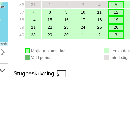
36
31
1
2
3
4
5
37
7
8
9
10
11
12
38
14
15
16
17
18
19
39
21
22
23
24
25
26
40
28
29
30
1
2
3
Möjlig ankomstdag
Ledigt da
Vald period
Inte ledigt
Stugbeskrivning