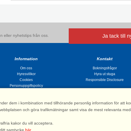
 eller nyhetstips från oss.
Ja tack till 
Information
Kontakt
Om oss
Bokningsfrågor
Hyresvillkor
Hyra ut stuga
Cookies
Responsible Disclosure
Personuppgiftspolicy
nder dem i kombination med tillhörande personlig information för att 
 av webbplatsen och göra trafikmätningar samt visa de mest relevanta me
Stugsommar |
Kvarngatan 2, 311 32 Falkenberg | Sverige
: 031 155 200| e-post:
info@stugsommar.se
| Org.nr. 516403-1691| Bankgiro 5209-
valfria kakor du vill acceptera.
*) Fullständigt firmanamn, se hyresvillkor
 ditt samtycke
här
.