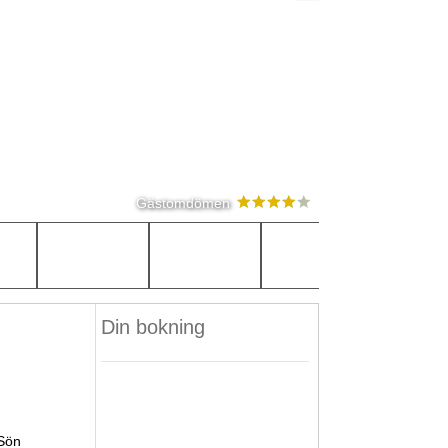
Gästomdömen
Din bokning
Sön