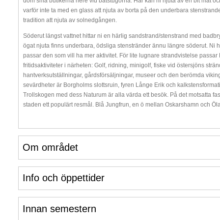
dom små butikerna nere vid båtstugorna. Här kan ni njuta av en bit mat o
varför inte ta med en glass att njuta av borta på den underbara stenstrand
tradition att njuta av solnedgången.
Söderut längst vattnet hittar ni en härlig sandstrand/stenstrand med badbry
ögat njuta finns underbara, ödsliga stenstränder ännu längre söderut. Ni
passar den som vill ha mer aktivitet. För lite lugnare strandvistelse passa
fritidsaktiviteter i närheten: Golf, ridning, minigolf, fiske vid östersjöns str
hantverksutställningar, gårdsförsäljningar, museer och den berömda vikin
sevärdheter är Borgholms slottsruin, fyren Långe Erik och kalkstensforma
Trollskogen med dess Naturum är alla värda ett besök. På det motsatta fa
staden ett populärt resmål. Blå Jungfrun, en ö mellan Oskarshamn och Öland
Om området
Info och öppettider
Innan semestern