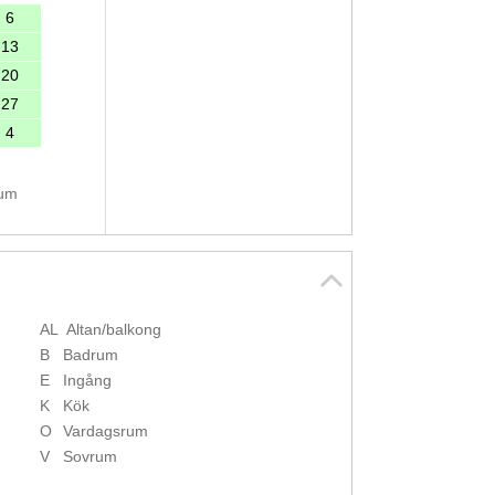
6
13
20
27
4
tum
AL
Altan/balkong
B
Badrum
E
Ingång
K
Kök
O
Vardagsrum
V
Sovrum