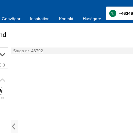
+46346
Genvägar
Inspiration
Kontakt
Husägare
nd
Stuga nr. 43792
5.0
 m