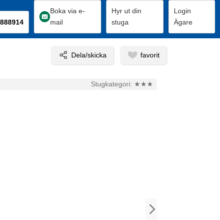
Boka via e-
Hyr ut din
Login
888914
mail
stuga
Ägare
Stugkategori:
★★★