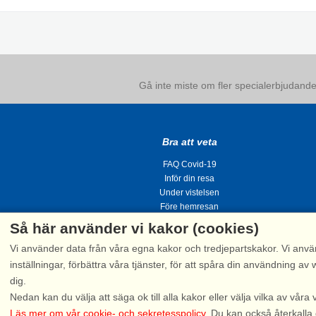
Gå inte miste om fler specialerbjudanden
Bra att veta
FAQ Covid-19
Inför din resa
Under vistelsen
Före hemresan
Så här använder vi kakor (cookies)
Vi använder data från våra egna kakor och tredjepartskakor. Vi anvä
inställningar, förbättra våra tjänster, för att spåra din användning
dig.
Tel.
Nedan kan du välja att säga ok till alla kakor eller välja vilka av våra 
Läs mer om vår cookie- och sekretesspolicy
. Du kan också återkalla