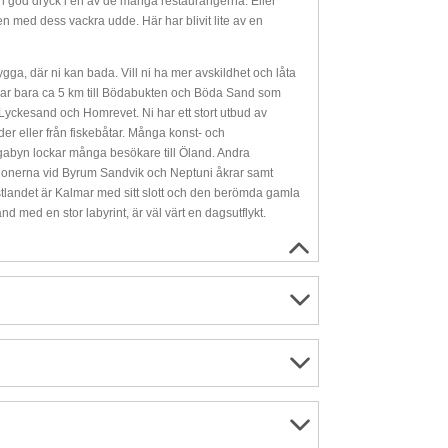
ch god dryck i en av de många restaurangerna. Eller
en med dess vackra udde. Här har blivit lite av en
gga, där ni kan bada. Vill ni ha mer avskildhet och låta
 har bara ca 5 km till Bödabukten och Böda Sand som
r Lyckesand och Homrevet. Ni har ett stort utbud av
änder eller från fiskebåtar. Många konst- och
gabyn lockar många besökare till Öland. Andra
tionerna vid Byrum Sandvik och Neptuni åkrar samt
stlandet är Kalmar med sitt slott och den berömda gamla
 med en stor labyrint, är väl värt en dagsutflykt.