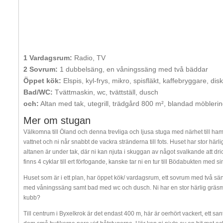
1 Vardagsrum:
Radio, TV
2 Sovrum:
1 dubbelsäng, en våningssäng med två bäddar
Öppet kök:
Elspis, kyl-frys, mikro, spisfläkt, kaffebryggare, di
Bad/WC:
Tvättmaskin, wc, tvättställ, dusch
och:
Altan med tak, utegrill, trädgård 800 m², blandad möbler
Mer om stugan
Välkomna till Öland och denna trevliga och ljusa stuga med närhet till ham
vattnet och ni når snabbt de vackra stränderna till fots. Huset har stor härl
altanen är under tak, där ni kan njuta i skuggan av något svalkande att dri
finns 4 cyklar till ert förfogande, kanske tar ni en tur till Bödabukten med
Huset som är i ett plan, har öppet kök/ vardagsrum, ett sovrum med två sän
med våningssäng samt bad med wc och dusch. Ni har en stor härlig gräsmatt
kubb?
Till centrum i Byxelkrok är det endast 400 m, här är oerhört vackert, ett san