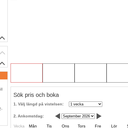
.
ll
Sök pris och boka
.
1. Välj längd på vistelsen:
2-
2. Ankomstdag:
Vecka
Mån
Tis
Ons
Tors
Fre
Lör