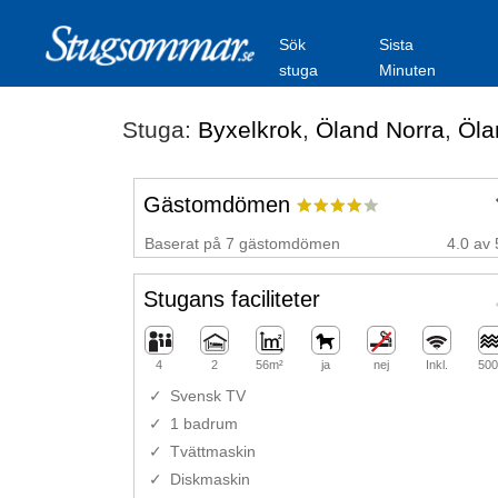
Sök
Sista
stuga
Minuten
Stuga:
Byxelkrok
,
Öland Norra
,
Öla
Gästomdömen
Baserat på 7 gästomdömen
4.0 av 
Stugans faciliteter
4
2
56m²
ja
nej
Inkl.
500
Svensk TV
1 badrum
Tvättmaskin
Diskmaskin