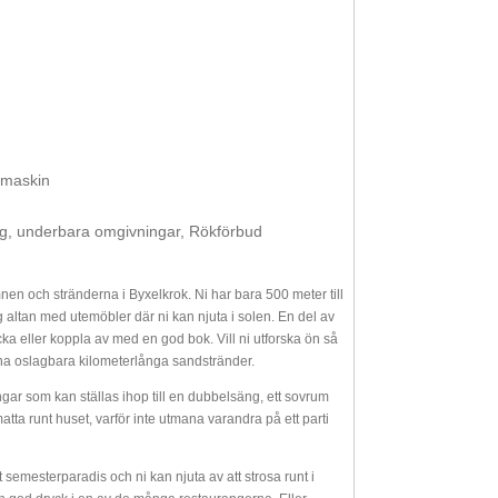
skmaskin
ing, underbara omgivningar, Rökförbud
nen och stränderna i Byxelkrok. Ni har bara 500 meter till
ig altan med utemöbler där ni kan njuta i solen. En del av
cka eller koppla av med en god bok. Vill ni utforska ön så
 sina oslagbara kilometerlånga sandstränder.
gar som kan ställas ihop till en dubbelsäng, ett sovrum
a runt huset, varför inte utmana varandra på ett parti
t semesterparadis och ni kan njuta av att strosa runt i