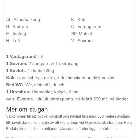
AL
Altan/balkong
K
Kök
B
Badrum
O
Vardagsrum
E
Ingång
SP
Matsal
H
Loft
V
Sovrum
1 Vardagsrum:
TV
1 Sovrum:
2 sängar och 1 extrasäng
1 Sovloft:
1 dubbelsäng
Kök:
Ugn, kyl-frys, mikro, induktionskomfur, diskmaskin
Bad/WC:
Wc, tvättställ, dusch
1 Utomhus:
Utemöbler, kolgrill, Altan
och:
Elvärme, luft/luft värmepump, trädgård 500 m², på landet
Mer om stugan
Välkommen till ett mycket välskött och trevligt hus med 500 meters avstånd
till havet, där du kan njuta av ett skönt dopp vid Grankullavik-stranden. Hela
Bödabukten med sina böljande vita sandstränder ligger i närheten.