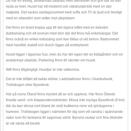
Du har en trevlig, avskärmad uteplats med utemöbler och grill där du kan
njuta av livet. Huset har ett modernt och välutrustat kök med en stor
matplats. Det vackra vardagsrummet med soffa och TV är ljust och trevligt
med en altandörr som vetter mot uteplatsen.
Det finns en brant trappa upp till det öppna loftet med en bekväm
dubbelsäng och ett sovrum med dörr där det finns två enkelsängar. Det
finns också en enkel extrasäng som kan fällas ut vid behov. Badrummet
med handfat, toalett och dusch ligger på entréplanet.
Huset ligger i ägarnas hus, men du har din egen del av trädgården och en
avskärmad uteplats. Parkering finns till vänster om huset.
Wifi finns tillgängligt. Husdjur är inte välkomna.
Det är inte tillåtet att ladda elbilar. Laddstationer finns i Grankullavik,
Trollskogen eller Byxelkrok.
Här på norra Öland finns mycket att se och uppleva. Här finns Ölands
finaste sand- och klapperstensstränder. Missa inte mysiga Byxelkrok (9 km)
där du kan strosa runt bland de små butikerna nere vid sjöstugorna i
hamnen. Trollskogen ligger i närheten för dig som vill vandra i spännande
natur som för tankarna till sagornas värld. Byrums raukar och fina stränder
är väl värda ett besök.