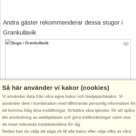
Andra gäster rekommenderar dessa stugor i
Grankullavik
Så här använder vi kakor (cookies)
Vi använder data från våra egna kakor och tredjepartskakor. Vi
använder dem i kombination med tillhörande personlig information för
att komma ihåg dina inställningar, förbättra våra tjänster, för att spåra
Stugnr: 66436
din användning av webbplatsen och göra trafikmätningar samt visa
Grankullavik
de mest relevanta meddelandena för dig.
6 personer, 83 m²
Nedan kan du välja att säga ok till alla kakor eller välja vilka av våra
1,0 km till sjö/hav:.