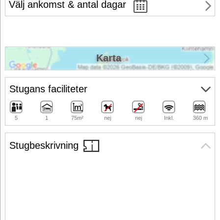
Välj ankomst & antal dagar
Karta
Stugans faciliteter
5
1
75m²
nej
nej
Inkl.
360 m
Stugbeskrivning