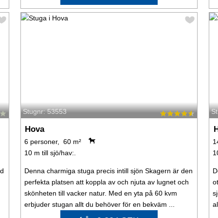
Stugnr: 53553
S
Hova
6 personer, 60 m²
1
10 m till sjö/hav:.
1
ed
Denna charmiga stuga precis intill sjön Skagern är den
D
perfekta platsen att koppla av och njuta av lugnet och
o
skönheten till vacker natur. Med en yta på 60 kvm
s
erbjuder stugan allt du behöver för en bekväm ...
a