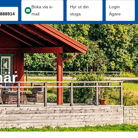
Boka via e-
Hyr ut din
Login
888914
mail
stuga
Ägare
här