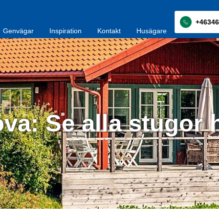
+46346
Genvägar
Inspiration
Kontakt
Husägare
va: Se alla stugor 