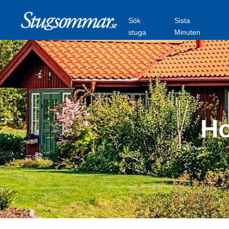
Sök
Sista
stuga
Minuten
Ho