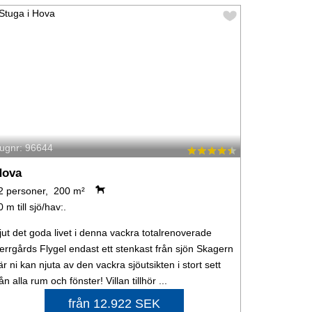
tugnr: 96644
Hova
2 personer, 200 m²
0 m till sjö/hav:.
jut det goda livet i denna vackra totalrenoverade
errgårds Flygel endast ett stenkast från sjön Skagern
är ni kan njuta av den vackra sjöutsikten i stort sett
rån alla rum och fönster! Villan tillhör ...
från 12.922 SEK