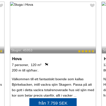
Stugnr: 45953
S
Hova
7 personer, 120 m²
1
200 m till sjö/hav:.
8
Välkommen till ett fantastiskt boende som kallas
N
rs
Björkebacken, intill vackra sjön Skagern. Passa på att
H
bo gott i detta vackra totalrenoverade hus vid sjön med
d
kor som betar precis utanför, allt i vacker ...
f
från 7.759 SEK