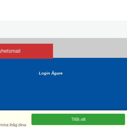
nyhetsmail
Login Ägare
Tillåt allt
komma ihåg dina