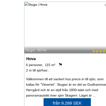
Stugnr: 38744
Hova
6 personer, 115 m²
2 m till sjö/hav:.
Välkommen till ett vackert hus precis in till sjön, som
kallas för "Väveriet". Stugan är en del av Gudhamma
Herrgård och är en idyll från 1800-talet och med
panoramautsikt över sjön Skagern. Läget är ...
från 9.289 SEK