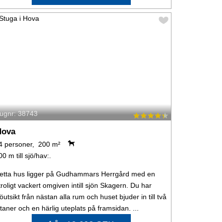
tugnr: 38743
Hova
4 personer, 200 m²
00 m till sjö/hav:.
etta hus ligger på Gudhammars Herrgård med en
troligt vackert omgiven intill sjön Skagern. Du har
jöutsikt från nästan alla rum och huset bjuder in till två
ltaner och en härlig uteplats på framsidan. ...