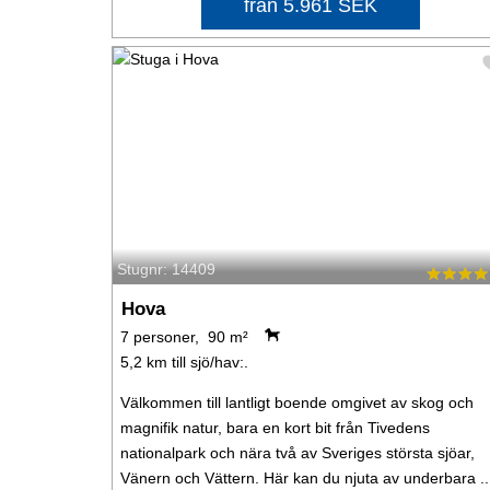
från 5.961 SEK
Stugnr: 14409
Hova
7 personer, 90 m²
5,2 km till sjö/hav:.
Välkommen till lantligt boende omgivet av skog och
magnifik natur, bara en kort bit från Tivedens
nationalpark och nära två av Sveriges största sjöar,
Vänern och Vättern. Här kan du njuta av underbara ..