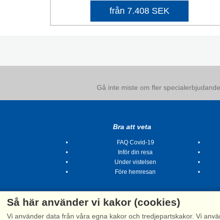
från 7.408 SEK
Gå inte miste om fler specialerbjudanden
Bra att veta
FAQ Covid-19
Inför din resa
Under vistelsen
Före hemresan
Så här använder vi kakor (cookies)
Vi använder data från våra egna kakor och tredjepartskakor. Vi anvä