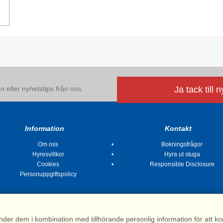
 eller nyhetstips från oss.
Ja tack till 
Information
Kontakt
Om oss
Bokningsfrågor
Hyresvillkor
Hyra ut stuga
Cookies
Responsible Disclosure
Personuppgiftspolicy
nder dem i kombination med tillhörande personlig information för att 