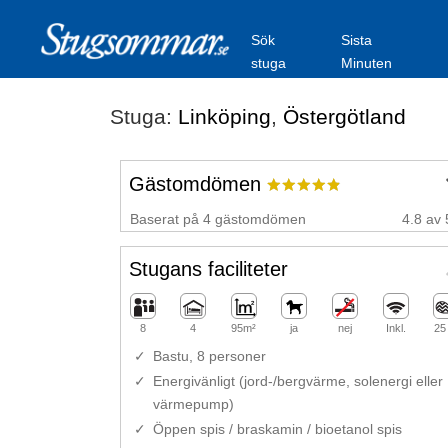
Sök
Sista
stuga
Minuten
Stuga:
Linköping
,
Östergötland
Gästomdömen
Baserat på 4 gästomdömen
4.8 av 
Stugans faciliteter
8
4
95m²
ja
nej
Inkl.
25
Bastu, 8 personer
Energivänligt (jord-/bergvärme, solenergi eller
värmepump)
Öppen spis / braskamin / bioetanol spis