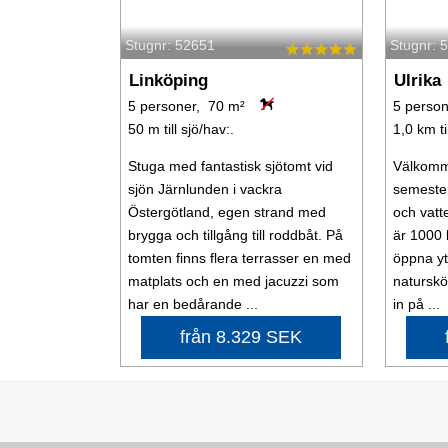
Stugnr: 52651
Stugnr: 
Linköping
Ulrika
5 personer, 70 m²
5 person
50 m till sjö/hav:.
1,0 km ti
Stuga med fantastisk sjötomt vid
Välkomme
sjön Järnlunden i vackra
semester
Östergötland, egen strand med
och vatt
brygga och tillgång till roddbåt. På
är 1000 
tomten finns flera terrasser en med
öppna yt
matplats och en med jacuzzi som
natursk
har en bedårande ...
in på ...
från 8.329 SEK