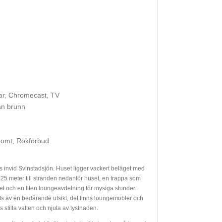
ar, Chromecast, TV
rån brunn
tomt, Rökförbud
s invid Svinstadsjön. Huset ligger vackert beläget med
 25 meter till stranden nedanför huset, en trappa som
tnet och en liten loungeavdelning för mysiga stunder.
ts av en bedårande utsikt, det finns loungemöbler och
 stilla vatten och njuta av tystnaden.