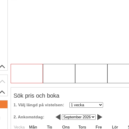
Sök pris och boka
1. Välj längd på vistelsen:
.
2. Ankomstdag:
l
Vecka
Mån
Tis
Ons
Tors
Fre
Lör