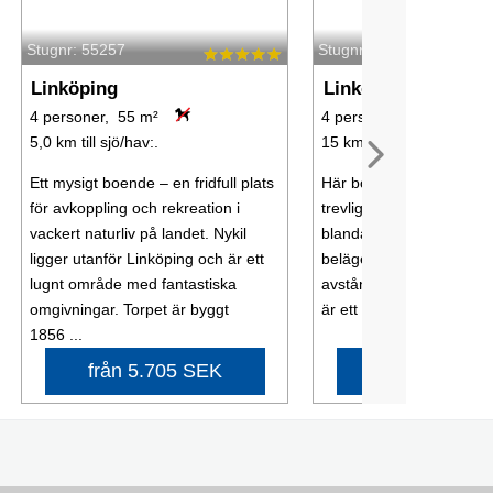
Stugnr: 55257
Stugnr: 45966
Linköping
Linköping
4 personer, 55 m²
4 personer, 100 m²
5,0 km till sjö/hav:.
15 km till sjö/hav:.
Ett mysigt boende – en fridfull plats
Här bor du centralt i ett
för avkoppling och rekreation i
trevligt radhus med pers
vackert naturliv på landet. Nykil
blandad stil, huset ligge
ligger utanför Linköping och är ett
beläget i Linköping och
lugnt område med fantastiska
avstånd från Gamla Lin
omgivningar. Torpet är byggt
är ett av Östergötlands st
1856 ...
från 5.705 SEK
från 5.382 