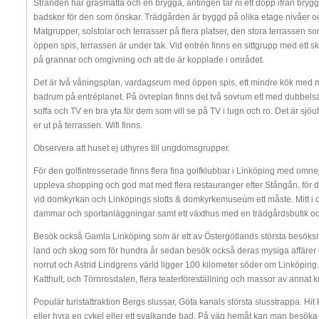
Stranden har gräsmatta och en brygga, antingen tar ni ett dopp ifrån bryggan 
badskor för den som önskar. Trädgården är byggd på olika etage nivåer oc
Matgrupper, solstolar och terrasser på flera platser, den stora terrassen som 
öppen spis, terrassen är under tak. Vid entrén finns en sittgrupp med ett 
på grannar och omgivning och att de är kopplade i området.
Det är två våningsplan, vardagsrum med öppen spis, ett mindre kök med ma
badrum på entréplanet. På övreplan finns det två sovrum ett med dubbels
soffa och TV en bra yta för dem som vill se på TV i lugn och ro. Det är sjö
er ut på terrassen. Wifi finns.
Observera att huset ej uthyres till ungdomsgrupper.
För den golfintresserade finns flera fina golfklubbar i Linköping med omnejd
uppleva shopping och god mat med flera restauranger efter Stångån, för de
vid domkyrkan och Linköpings slotts & domkyrkemuseúm ett måste. Mitt i 
dammar och sportanläggningar samt ett växthus med en trädgårdsbutik oc
Besök också Gamla Linköping som är ett av Östergötlands största besöksmå
land och skog som för hundra år sedan besök också deras mysiga affärer o
norrut och Astrid Lindgrens värld ligger 100 kilometer söder om Linköping
Katthult, och Törnrosdalen, flera teaterföreställning och massor av annat k
Populär turistattraktion Bergs slussar, Göta kanals största slusstrappa. Hi
eller hyra en cykel eller ett svalkande bad. På väg hemåt kan man besöka