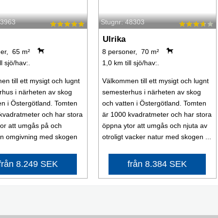
53963
Stugnr: 48303
Ulrika
er, 65 m²
8 personer, 70 m²
ll sjö/hav:.
1,0 km till sjö/hav:.
n till ett mysigt och lugnt
Välkommen till ett mysigt och lugnt
hus i närheten av skog
semesterhus i närheten av skog
en i Östergötland. Tomten
och vatten i Östergötland. Tomten
kvadratmeter och har stora
är 1000 kvadratmeter och har stora
or att umgås på och
öppna ytor att umgås och njuta av
ön omgivning med skogen
otroligt vacker natur med skogen ...
från 8.249 SEK
från 8.384 SEK