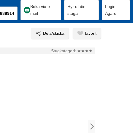
Boka via e-
Hyr ut din
Login
888914
mail
stuga
Ägare
Stugkategori:
★★★★