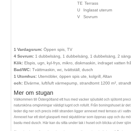
TE
Terrass
U
Inglasat uterum
V
Sovrum
1 Vardagsrum:
Öppen spis, TV
4 Sovrum:
1 dubbelsäng, 1 dubbelsäng, 1 dubbelsäng, 2 säng
Kök:
Elspis, ugn, kyl-frys, mikro, diskmaskin, indraget vatten f
Bad/WC:
Tvättmaskin, wc, tvättställ, dusch
1 Utomhus:
Utemöbler, öppen spis ute, kolgrill, Altan
och:
Elvärme, luft/luft värmepump, strandtomt 1200 m², strand
Mer om stugan
Välkommen till Östergötland ett hus med vacker sjöutsikt och sjötomt preci
natursköna omgivningar väldigt lugnt och rofullt. Från boningshuset är det
leder dig ner och precis intill stranden ligger annexet med terrass ut i vat
Annexet har ett stort glasparti med skjutdörrar som öppnas upp och du mö
bastu med dusch. Här kan du sitta under tak i huset och blicka ut över sjöns