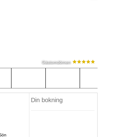
Gästomdömen
Din bokning
Sön