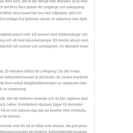
eller land, det är lite stenigt intill stranden så ta med
h det finns flera platser för umgänge och avkoppling.
tillhör stora huset har bra med sittplatser, grill och
skönt solläge.Era fyrbenta vänner är välkomna men tänk
tplats precis intill, två sovrum med dubbelsängar och
äng och ett med två enkelsängar. Ett mindre allrum med
utsikt från två sovrum och vardagsrum, en altandörr leder
, 20 minuters bilfärd till Linköping City där ni kan
n kulturintresserade är ett besök i de vackra kvarteren
city finns också trädgårdsföreningen en stadspark med
h en restaurang.
l. Här blir historien levande och du kan uppleva stad,
ch caféer. Kolmårdens djurpark ligger 65 kilometer
. På en och samma dag kan du besöka Villa Villekulla,
ul för barnen.
t kommer man för att se båtar som slussar, äta god glass
 flygvapenmuseet ett modernt, kulturhistoriskt museum.