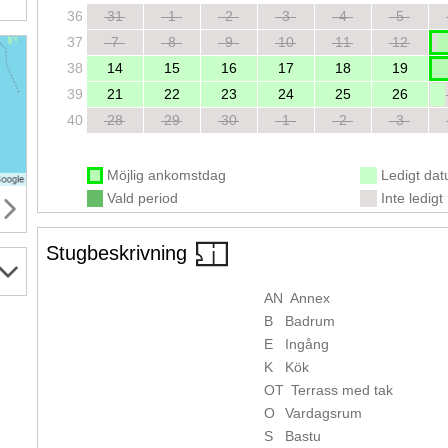
36
31
1
2
3
4
5
37
7
8
9
10
11
12
38
14
15
16
17
18
19
39
21
22
23
24
25
26
40
28
29
30
1
2
3
Möjlig ankomstdag
Ledigt da
Vald period
Inte ledigt
Stugbeskrivning
AN
Annex
B
Badrum
E
Ingång
K
Kök
OT
Terrass med tak
O
Vardagsrum
S
Bastu