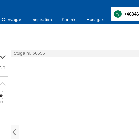
+46346
Genvägar
Inspiration
Kontakt
Husägare
Stuga nr. 56595
5.0
 m