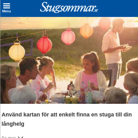
×
Menu
Sök stuga
Sista Minuten
Genvägar
Inspiration
Kontakt
Husägare
Se hur mycket du kan tjäna
Använd kartan för att enkelt finna en stuga till din
Räkna ut din
långhelg
hyresintäkt
Se mer