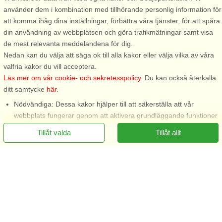
använder dem i kombination med tillhörande personlig information för
att komma ihåg dina inställningar, förbättra våra tjänster, för att spåra
din användning av webbplatsen och göra trafikmätningar samt visa
de mest relevanta meddelandena för dig.
Nedan kan du välja att säga ok till alla kakor eller välja vilka av våra
valfria kakor du vill acceptera.
Läs mer om vår cookie- och sekretesspolicy
. Du kan också återkalla
ditt samtycke
här
.
Nödvändiga: Dessa kakor hjälper till att säkerställa att vår
webbplats fungerar genom att aktivera grundläggande funktioner
som att komma ihåg listan över favorithus.
Tillåt valda
Tillåt allt
Funktionella: Dessa används för att komma ihåg dina
sökinställningar, t.ex. antal personer, husdjur, ankomstdatum etc.
Statistiska: Dessa möjliggör en bättre användarupplevelse,
eftersom vi då kan veta vilka hus som är mest intressanta.
Marknadsföring: Dessa kakor gör det möjligt för oss och våra
partners att leverera det mest relevanta innehållet till dig.