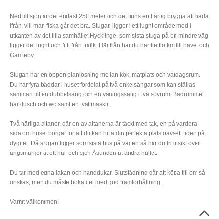
Ned till sjön är det endast 250 meter och det finns en härlig brygga att bada
ifrån, vill man fiska går det bra. Stugan ligger i ett lugnt område med i
utkanten av det lilla samhället Hycklinge, som sista stuga på en mindre väg
ligger det lugnt och fritt från trafik. Härifrån har du har trettio km till havet och
Gamleby.
Stugan har en öppen planlösning mellan kök, matplats och vardagsrum.
Du har fyra bäddar i huset fördelat på två enkelsängar som kan ställas
samman till en dubbelsäng och en våningssäng i två sovrum. Badrummet
har dusch och wc samt en tvättmaskin.
Två härliga altaner, där en av altanerna är täckt med tak, en på vardera
sida om huset borgar för att du kan hitta din perfekta plats oavsett tiden på
dygnet. Då stugan ligger som sista hus på vägen så har du fri utsikt över
ängsmarker åt ett håll och sjön Åsunden åt andra hållet.
Du tar med egna lakan och handdukar. Slutstädning går att köpa till om så
önskas, men du måste boka det med god framförhållning.
Varmt välkommen!