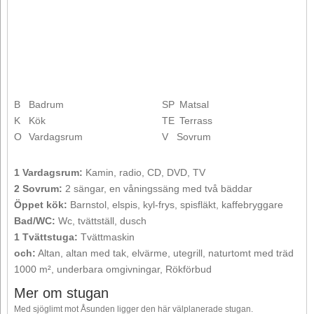
B
Badrum
SP
Matsal
K
Kök
TE
Terrass
O
Vardagsrum
V
Sovrum
1 Vardagsrum:
Kamin, radio, CD, DVD, TV
2 Sovrum:
2 sängar, en våningssäng med två bäddar
Öppet kök:
Barnstol, elspis, kyl-frys, spisfläkt, kaffebryggare
Bad/WC:
Wc, tvättställ, dusch
1 Tvättstuga:
Tvättmaskin
och:
Altan, altan med tak, elvärme, utegrill, naturtomt med träd
1000 m², underbara omgivningar, Rökförbud
Mer om stugan
Med sjöglimt mot Åsunden ligger den här välplanerade stugan.