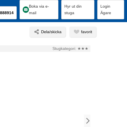
Boka via e-
Hyr ut din
Login
888914
mail
stuga
Ägare
Stugkategori:
★★★