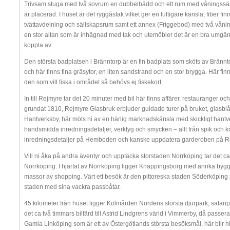
Trivsam stuga med två sovrum en dubbelbädd och ett rum med våningssäng
är placerad. I huset är det ryggåstak vilket ger en luftigare känsla, fiber f
tvättavdelning och sällskapsrum samt ett annex (Friggebod) med två våni
en stor altan som är inhägnad med tak och utemöbler det är en bra umgän
koppla av.
Den största badplatsen i Bränntorp är en fin badplats som sköts av Brännt
och här finns fina gräsytor, en liten sandstrand och en stor brygga. Här f
den som vill fiska i området så behövs ej fiskekort.
In till Rejmyre tar det 20 minuter med bil här finns affärer, restauranger o
grundat 1810, Rejmyre Glasbruk erbjuder guidade turer på bruket, glasblåsn
Hantverksby, här möts ni av en härlig marknadskänsla med skickligt hantve
handsmidda inredningsdetaljer, verktyg och smycken – allt från spik och kni
inredningsdetaljer på Hemboden och kanske uppdatera garderoben på R
Vill ni åka på andra äventyr och upptäcka storstaden Norrköping tar det ca 
Norrköping. I hjärtat av Norrköping ligger Knäppingsborg med anrika bygg
massor av shopping. Värt ett besök är den pittoreska staden Söderköpin
staden med sina vackra passbåtar.
45 kilometer från huset ligger Kolmården Nordens största djurpark, safaripa
det ca två timmars bilfärd till Astrid Lindgrens värld i Vimmerby, då pass
Gamla Linköping som är ett av Östergötlands största besöksmål, här blir h