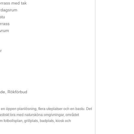
errass med tak
rdagsrum
stu
rrass
vrum
r
de, Rökförbud
n öppen planlösning, flera uteplatser och en bastu. Det
ntastiskt bra med natursköna omgivningar, området
tbollsplan, grillplats, badplats, kiosk och