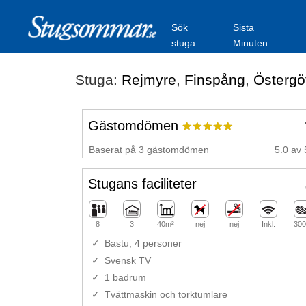
Sök
Sista
stuga
Minuten
Stuga:
Rejmyre
,
Finspång
,
Östergö
Gästomdömen
Baserat på 3 gästomdömen
5.0 av 
Stugans faciliteter
8
3
40m²
nej
nej
Inkl.
300
Bastu, 4 personer
Svensk TV
1 badrum
Tvättmaskin och torktumlare