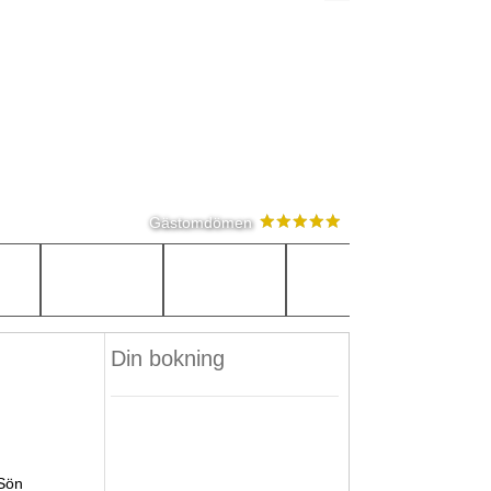
Gästomdömen
Din bokning
Sön