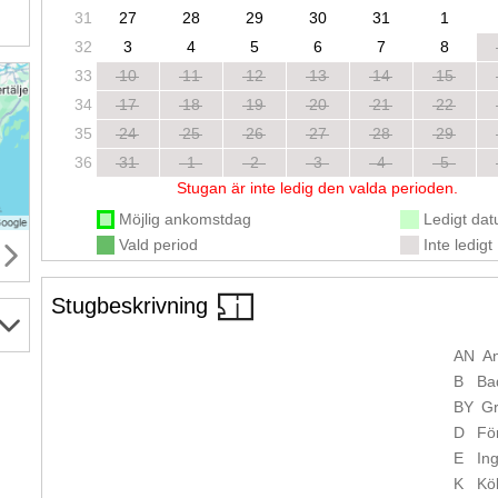
31
27
28
29
30
31
1
32
3
4
5
6
7
8
33
10
11
12
13
14
15
34
17
18
19
20
21
22
35
24
25
26
27
28
29
36
31
1
2
3
4
5
Stugan är inte ledig den valda perioden.
Möjlig ankomstdag
Ledigt da
Vald period
Inte ledigt
Stugbeskrivning
AN
A
B
Ba
BY
Gr
D
Fö
E
In
K
Kö