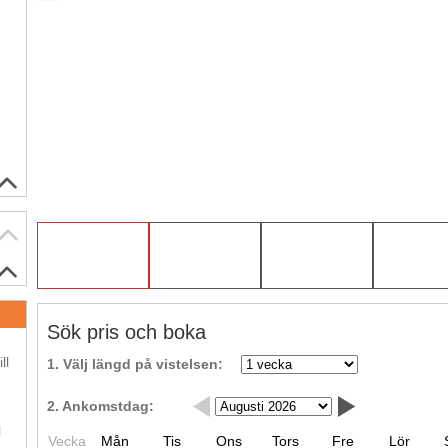
Sök pris och boka
.
ll
1. Välj längd på vistelsen:
2. Ankomstdag:
.
l
Vecka
Mån
Tis
Ons
Tors
Fre
Lör