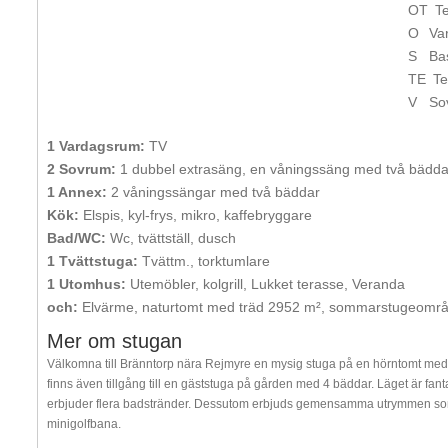
OT
T
O
Va
S
Ba
TE
Te
V
So
1 Vardagsrum:
TV
2 Sovrum:
1 dubbel extrasäng, en våningssäng med två bädda
1 Annex:
2 våningssängar med två bäddar
Kök:
Elspis, kyl-frys, mikro, kaffebryggare
Bad/WC:
Wc, tvättställ, dusch
1 Tvättstuga:
Tvättm., torktumlare
1 Utomhus:
Utemöbler, kolgrill, Lukket terasse, Veranda
och:
Elvärme, naturtomt med träd 2952 m², sommarstugeområ
Mer om stugan
Välkomna till Bränntorp nära Rejmyre en mysig stuga på en hörntomt med e
finns även tillgång till en gäststuga på gården med 4 bäddar. Läget är fa
erbjuder flera badstränder. Dessutom erbjuds gemensamma utrymmen som fo
minigolfbana.