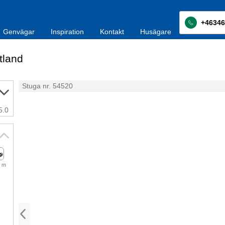
+46346
Genvägar
Inspiration
Kontakt
Husägare
tland
Stuga nr. 54520
5.0
 m