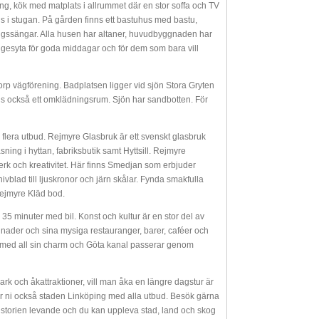
, kök med matplats i allrummet där en stor soffa och TV
inns i stugan. På gården finns ett bastuhus med bastu,
ngssängar. Alla husen har altaner, huvudbyggnaden har
gesyta för goda middagar och för dem som bara vill
orp vägförening. Badplatsen ligger vid sjön Stora Gryten
inns också ett omklädningsrum. Sjön har sandbotten. För
ch flera utbud. Rejmyre Glasbruk är ett svenskt glasbruk
ing i hyttan, fabriksbutik samt Hyttsill. Rejmyre
rk och kreativitet. Här finns Smedjan som erbjuder
vblad till ljuskronor och järn skålar. Fynda smakfulla
ejmyre Kläd bod.
35 minuter med bil. Konst och kultur är en stor del av
nader och sina mysiga restauranger, barer, caféer och
g med all sin charm och Göta kanal passerar genom
rk och åkattraktioner, vill man åka en längre dagstur är
erar ni också staden Linköping med alla utbud. Besök gärna
istorien levande och du kan uppleva stad, land och skog