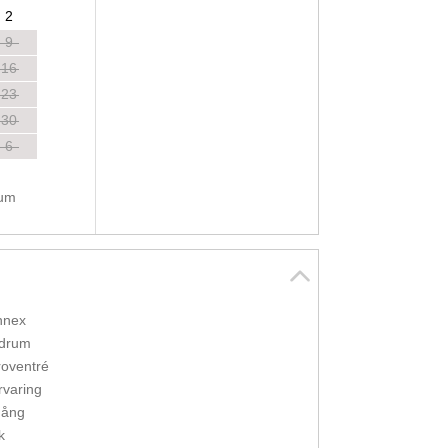
2
9
16
23
30
6
tum
nnex
drum
oventré
rvaring
gång
k